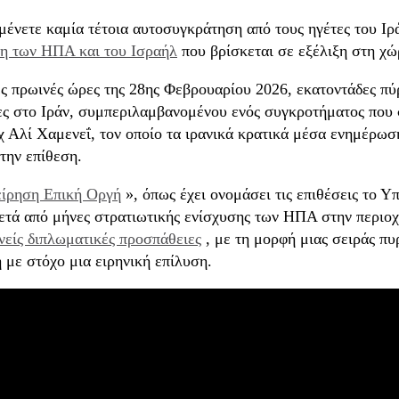
ένετε καμία τέτοια αυτοσυγκράτηση από τους ηγέτες του Ιρ
ση των ΗΠΑ και του Ισραήλ
που βρίσκεται σε εξέλιξη στη χ
ες πρωινές ώρες της 28ης Φεβρουαρίου 2026, εκατοντάδες π
ες στο Ιράν, συμπεριλαμβανομένου ενός συγκροτήματος που 
χ Αλί Χαμενεΐ, τον οποίο τα ιρανικά κρατικά μέσα ενημέρωσ
την επίθεση.
είρηση Επική Οργή
», όπως έχει ονομάσει τις επιθέσεις το
μετά από μήνες στρατιωτικής ενίσχυσης των ΗΠΑ στην περιοχ
νείς διπλωματικές προσπάθειες
, με τη μορφή μιας σειράς π
 με στόχο μια ειρηνική επίλυση.