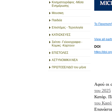
Κινηματογράφος -Μέσα
Ενημέρωσης
Μουσικη
Παιδεία
Το Πανεπιστ
Επιστήμες - Τεχνολογία
ΚΑΤΑΣΚΕΥΕΣ
View all part
Σκίτσο -Γελοιογραφια -
Κομικς -Καρτουν
DOI
https://doi.
ΕΠΙΣΤΟΛΕΣ
ΑΣΤΥΝΟΜΙΚΑ ΝΕΑ
ΠΡΩΤΟΣΕΛΙΔΟ του μήνα
Αφού οι α
του 2025
Κατάρ. Πέ
του Κασέ
Επανάστα