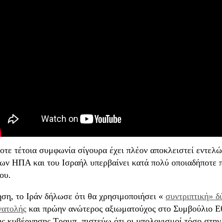
τε τέτοια συμφωνία σίγουρα έχει πλέον αποκλειστεί εντελώς
των ΗΠΑ και του Ισραήλ υπερβαίνει κατά πολύ οποιαδήποτε 
ου.
ση, το Ιράν δήλωσε ότι θα χρησιμοποιήσει «
συντριπτική» δ
ατολής
και πρώην ανώτερος αξιωματούχος στο Συμβούλιο Εθ
ης κυβέρνησης Τραμπ, πιστεύω ότι οι υπολογισμοί τόσο στην