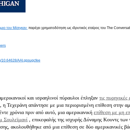
ήμιο του Μίσιγκαν
παρέχει χρηματοδότηση ως ιδρυτικός εταίρος του The Conversat
ners
org/10.64628/AAI.gpsugcfee
μερικανικοί και ισραηλινοί πύραυλοι έπληξαν
τις πυρηνικές 
, η Τεχεράνη απάντησε με μια περιορισμένη επίθεση στην α
ντε χρόνια πριν από αυτό, μια αμερικανική
επίθεση με μη ε
μ Σουλεϊμανί
, επικεφαλής της ισχυρής Δύναμης Κουντς των
σης, ακολουθήθηκε από μια επίθεση σε δύο αμερικανικές βάσ