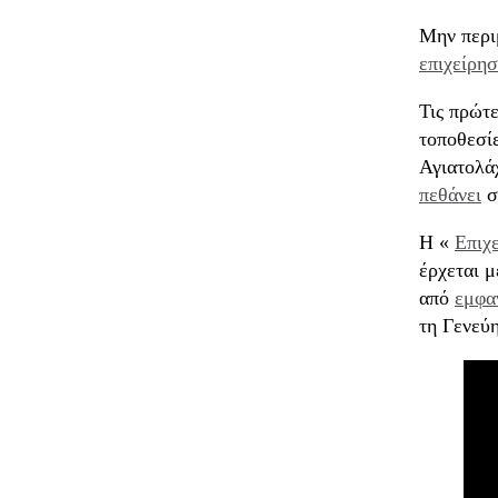
Μην περιμ
επιχείρη
Τις πρώτ
τοποθεσί
Αγιατολά
πεθάνει
σ
Η «
Επιχ
έρχεται 
από
εμφα
τη Γενεύη