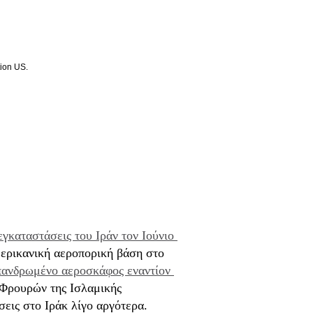
ion US.
εγκαταστάσεις του Ιράν τον Ιούνιο 
μερικανική αεροπορική βάση στο
πανδρωμένο αεροσκάφος εναντίον 
 Φρουρών της Ισλαμικής
εις στο Ιράκ λίγο αργότερα.