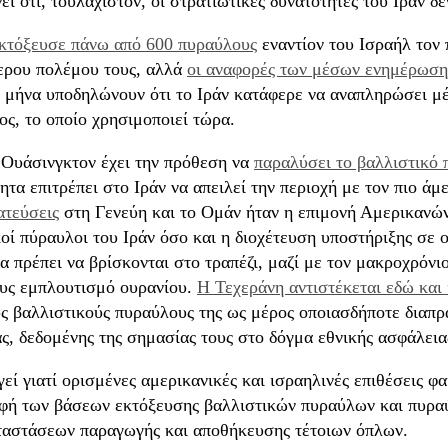
ι ότι, τουλάχιστον, οι στρατιωτικές δυνατότητες του Ιράν δε
κτόξευσε πάνω από 600 πυραύλους
εναντίον του Ισραήλ τον 
ερου πολέμου τους, αλλά
οι αναφορές των μέσων ενημέρωση
ο μήνα υποδηλώνουν ότι το Ιράν κατάφερε να αναπληρώσει μ
ς, το οποίο χρησιμοποιεί τώρα.
 Ουάσινγκτον έχει την πρόθεση να
παραλύσει το βαλλιστικό 
ητα επιτρέπει στο Ιράν να απειλεί την περιοχή με τον πιο ά
ατεύσεις
στη Γενεύη και το Ομάν ήταν η επιμονή Αμερικανών
οί πύραυλοι του Ιράν όσο και η διοχέτευση υποστήριξης σε
α πρέπει να βρίσκονται στο τραπέζι, μαζί με τον μακροχρόνι
ους εμπλουτισμό ουρανίου.
Η Τεχεράνη αντιστέκεται εδώ και 
υς βαλλιστικούς πυραύλους της ως μέρος οποιασδήποτε διαπ
, δεδομένης της σημασίας τους στο δόγμα εθνικής ασφάλειας
εί γιατί ορισμένες αμερικανικές και ισραηλινές επιθέσεις φ
φή των βάσεων εκτόξευσης βαλλιστικών πυραύλων και πυραύ
ταστάσεων παραγωγής και αποθήκευσης τέτοιων όπλων.