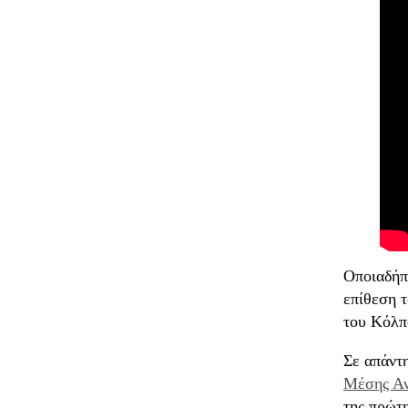
Οποιαδήπο
επίθεση 
του Κόλπ
Σε απάντη
Μέσης Αν
της πρώτ