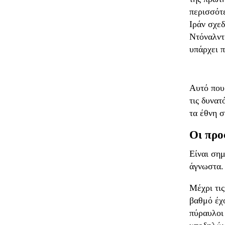
περισσότε
Ιράν σχε
Ντόναλντ 
υπάρχει 
Αυτό που 
τις δυνατ
τα έθνη σ
Οι προ
Είναι σημ
άγνωστα.
Μέχρι τις
βαθμό έχο
πύραυλοι 