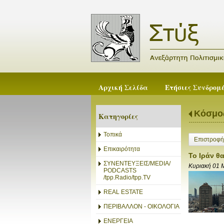
Αρχική Σελίδα
Ετήσιες Συνδρομ
Κόσμο
Κατηγορίες
Τοπικά
Επιστροφή
Επικαιρότητα
Το Ιράν θ
ΣΥΝΕΝΤΕΥΞΕΙΣ/MEDIA/
Κυριακή 01 
PODCASTS
/tpp.Radio/tpp.TV
REAL ESTATE
ΠΕΡΙΒΑΛΛΟΝ - ΟΙΚΟΛΟΓΙΑ
ΕΝΕΡΓΕΙΑ