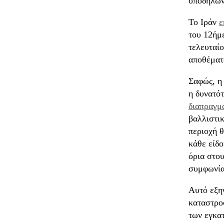
υποδηλώνε
Το Ιράν
ε
του 12ήμ
τελευταί
αποθέματο
Σαφώς, η
η δυνατότ
διαπραγμ
βαλλιστικ
περιοχή θ
κάθε είδ
όρια στο
συμφωνίας
Αυτό εξηγ
καταστρο
των εγκα