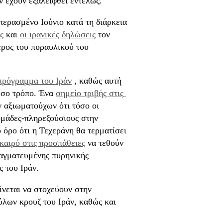
ν έχουν εξαλειφθεί εντελώς.
περασμένο Ιούνιο κατά τη διάρκεια
ς
και
οι ιρανικές δηλώσεις
τον
έρος του πυραυλικού του
πρόγραμμα του Ιράν
, καθώς αυτή
μεσο τρόπο. Ένα
σημείο τριβής στις 
 αξιωματούχων ότι τόσο οι
 ομάδες-πληρεξούσιους στην
ο όρο ότι η Τεχεράνη θα τερματίσει
καιρό στις προσπάθειες
να τεθούν
ραγματευμένης πυρηνικής
 του Ιράν.
αίνεται να στοχεύουν στην
λων κρουζ του Ιράν, καθώς και