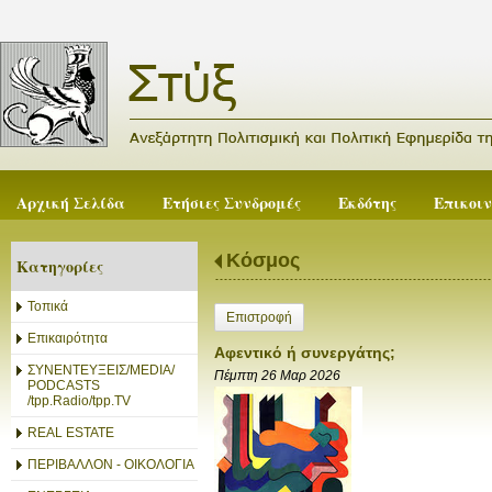
Αρχική Σελίδα
Ετήσιες Συνδρομές
Εκδότης
Επικοι
Κόσμος
Κατηγορίες
Τοπικά
Επιστροφή
Επικαιρότητα
Αφεντικό ή συνεργάτης;
ΣΥΝΕΝΤΕΥΞΕΙΣ/MEDIA/
Πέμπτη 26 Μαρ 2026
PODCASTS
/tpp.Radio/tpp.TV
REAL ESTATE
ΠΕΡΙΒΑΛΛΟΝ - ΟΙΚΟΛΟΓΙΑ