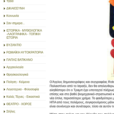
Υγεία
ΔΙΚΑΙΟΣΥΝΗ
Κοινωνία
Σαν σημερα...
ΙΣΤΟΡΙΚΑ - ΜΥΘΟΛΟΓΙΚΑ
-ΛΑΟΓΡΑΦΙΚΑ - ΤΟΠΙΚΗ
ΙΣΤΟΡΙΑ
ΒΥΖΑΝΤΙΟ
ΡΩΜΑΪΚΗ ΑΥΤΟΚΡΑΤΟΡΙΑ
ΠΑΠΑΣ ΒΑΤΙΚΑΝΟ
Αρχαιολογία
Θρησκειολογικά
Ποίηση - Κείμενα
Ο Άγγλος δημοσιογράφος και συγγραφέας Robert
Παλαιστίνιοι από το Ισραήλ, δεν θα απελευθερ
Λογοτεχνια - Φιλοσοφία
αληθέστερο ότι ο Τραμπ έχει υποταχτεί πλήρως
επίσης και στο βαθύ βιομηχανικό-στρατιωτικό 
Καλές Τέχνες - Εικαστικά
νέα όπλα, περισσότερο χρήμα. Το φαιδρότερο μ
ΗΠΑ από τους πολέμους, συγκρουόμενος μάλιστ
ΘΕΑΤΡΟ - ΧΟΡΟΣ
είναι συνένοχοι και συνέταιροι, τόσο σε αυτόν
Στήλες