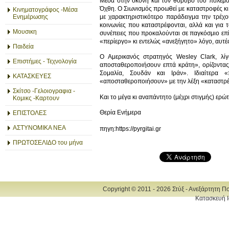
Μέσα στην σκόνη και τον θόρυβο του πολέμου
Όχθη. Ο Σιωνισμός προωθεί με καταστροφές κι 
Κινηματογράφος -Μέσα
με χαρακτηριστικότερο παράδειγμα την τρέχου
Ενημέρωσης
κοινωνίες που καταστρέφονται, αλλά και για
Μουσικη
συνέπειες που προκαλούνται σε παγκόσμιο επίπ
«περίεργο» κι εντελώς «ανεξήγητο» λόγο, αυτέ
Παιδεία
Ο Αμερικανός στρατηγός Wesley Clark, λί
Επιστήμες - Τεχνολογία
αποσταθεροποιήσουν επτά κράτη», ορίζοντας μ
Σομαλία, Σουδάν και Ιράν». Ιδιαίτερα «
ΚΑΤΑΣΚΕΥΕΣ
«αποσταθεροποιήσουν» με την λέξη «καταστρέ
Σκίτσο -Γελοιογραφια -
Και το μέγα κι αναπάντητο (μέχρι στιγμής) ερώ
Κομικς -Καρτουν
Θερία Ενήμερα
ΕΠΙΣΤΟΛΕΣ
ΑΣΤΥΝΟΜΙΚΑ ΝΕΑ
πηγη:https://pyrgitai.gr
ΠΡΩΤΟΣΕΛΙΔΟ του μήνα
Copyright © 2011 - 2026 Στύξ - Ανεξάρτητη Π
Κατασκευή Ι