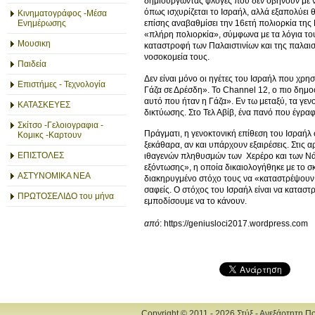
δημιουργώντας φλόγες που δεν σβήνουν με νε
όπως ισχυρίζεται το Ισραήλ, αλλά εξαπολύει
Κινηματογράφος -Μέσα
Ενημέρωσης
επίσης αναβαθμίσει την 16ετή πολιορκία της
«πλήρη πολιορκία», σύμφωνα με τα λόγια του 
Μουσικη
καταστροφή των Παλαιστινίων και της παλαισ
νοσοκομεία τους.
Παιδεία
Δεν είναι μόνο οι ηγέτες του Ισραήλ που χρη
Επιστήμες - Τεχνολογία
Γάζα σε Δρέσδη». Το Channel 12, ο πιο δημο
αυτό που ήταν η Γάζα». Εν τω μεταξύ, τα γε
ΚΑΤΑΣΚΕΥΕΣ
δικτύωσης. Στο Τελ Αβίβ, ένα πανό που έγρα
Σκίτσο -Γελοιογραφια -
Πράγματι, η γενοκτονική επίθεση του Ισραήλ 
Κομικς -Καρτουν
ξεκάθαρα, αν και υπάρχουν εξαιρέσεις. Στις 
ΕΠΙΣΤΟΛΕΣ
ιθαγενών πληθυσμών των Χερέρο και των Νάμα
εξόντωσης», η οποία δικαιολογήθηκε με το σκ
ΑΣΤΥΝΟΜΙΚΑ ΝΕΑ
διακηρυγμένο στόχο τους να «καταστρέψουν 
σαφείς. Ο στόχος του Ισραήλ είναι να κατασ
ΠΡΩΤΟΣΕΛΙΔΟ του μήνα
εμποδίσουμε να το κάνουν.
από
: https://geniusloci2017.wordpress.com
Copyright © 2011 - 2026 Στύξ - Ανεξάρτητη Π