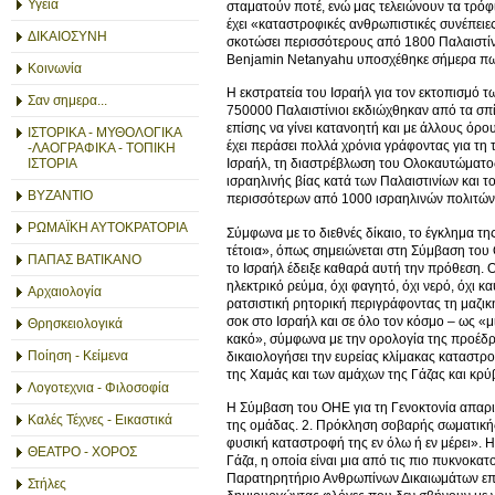
Υγεία
σταματούν ποτέ, ενώ μας τελειώνουν τα τρόφ
έχει «καταστροφικές ανθρωπιστικές συνέπειες
ΔΙΚΑΙΟΣΥΝΗ
σκοτώσει περισσότερους από 1800 Παλαιστίνι
Benjamin Netanyahu υποσχέθηκε σήμερα πως
Κοινωνία
Η εκστρατεία του Ισραήλ για τον εκτοπισμό τ
Σαν σημερα...
750000 Παλαιστίνιοι εκδιώχθηκαν από τα σπί
επίσης να γίνει κατανοητή και με άλλους όρο
ΙΣΤΟΡΙΚΑ - ΜΥΘΟΛΟΓΙΚΑ
έχει περάσει πολλά χρόνια γράφοντας για τη 
-ΛΑΟΓΡΑΦΙΚΑ - ΤΟΠΙΚΗ
ΙΣΤΟΡΙΑ
Ισραήλ, τη διαστρέβλωση του Ολοκαυτώματος 
ισραηλινής βίας κατά των Παλαιστινίων και τ
ΒΥΖΑΝΤΙΟ
περισσότερων από 1000 ισραηλινών πολιτών, 
ΡΩΜΑΪΚΗ ΑΥΤΟΚΡΑΤΟΡΙΑ
Σύμφωνα με το διεθνές δίκαιο, το έγκλημα της
τέτοια», όπως σημειώνεται στη Σύμβαση του 
ΠΑΠΑΣ ΒΑΤΙΚΑΝΟ
το Ισραήλ έδειξε καθαρά αυτή την πρόθεση. 
ηλεκτρικό ρεύμα, όχι φαγητό, όχι νερό, όχι 
Αρχαιολογία
ρατσιστική ρητορική περιγράφοντας τη μαζικ
σοκ στο Ισραήλ και σε όλο τον κόσμο – ως 
Θρησκειολογικά
κακό», σύμφωνα με την ορολογία της προέδ
Ποίηση - Κείμενα
δικαιολογήσει την ευρείας κλίμακας καταστρ
της Χαμάς και των αμάχων της Γάζας και κρύβ
Λογοτεχνια - Φιλοσοφία
Η Σύμβαση του ΟΗΕ για τη Γενοκτονία απαριθ
Καλές Τέχνες - Εικαστικά
της ομάδας. 2. Πρόκληση σοβαρής σωματικής
φυσική καταστροφή της εν όλω ή εν μέρει». Η
ΘΕΑΤΡΟ - ΧΟΡΟΣ
Γάζα, η οποία είναι μια από τις πιο πυκνοκα
Παρατηρητήριο Ανθρωπίνων Δικαιωμάτων επιβ
Στήλες