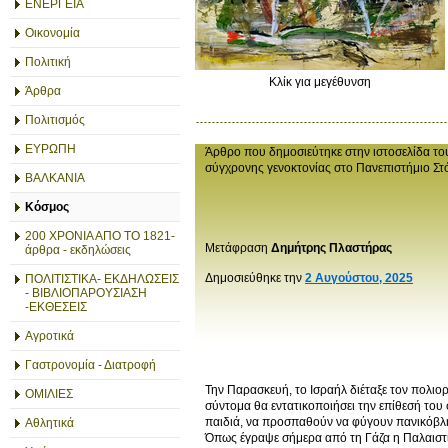
ΕΝΕΡΓΕΙΑ
Οικονομία
Πολιτική
Κλίκ για μεγέθυνση
Άρθρα
Πολιτισμός
ΕΥΡΩΠΗ
Άρθρο που δημοσιεύτηκε στην ιστοσελίδα το
σύγχρονης γενοκτονίας στο Πανεπιστήμιο Στ
ΒΑΛΚΑΝΙΑ
Κόσμος
200 ΧΡΟΝΙΑ ΑΠΟ ΤΟ 1821-
Μετάφραση
Δημήτρης Πλαστήρας
άρθρα - εκδηλώσεις
Δημοσιεύθηκε την
2 Αυγούστου, 2025
ΠΟΛΙΤΙΣΤΙΚΑ- ΕΚΔΗΛΩΣΕΙΣ
- ΒΙΒΛΙΟΠΑΡΟΥΣΙΑΣΗ
-ΕΚΘΕΣΕΙΣ
Αγροτικά
Γαστρονομία - Διατροφή
Την Παρασκευή, το Ισραήλ διέταξε τον πολιο
ΟΜΙΛΙΕΣ
σύντομα θα εντατικοποιήσει την επίθεσή του
παιδιά, να προσπαθούν να φύγουν πανικόβλη
Αθλητικά
Όπως έγραψε σήμερα από τη Γάζα η Παλαιστ