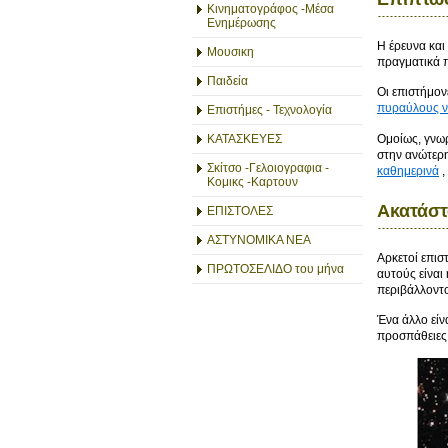
Κινηματογράφος -Μέσα
Ενημέρωσης
Η έρευνα και
Μουσικη
πραγματικά 
Παιδεία
Οι επιστήμο
πυραύλους να
Επιστήμες - Τεχνολογία
Ομοίως, γνωρ
ΚΑΤΑΣΚΕΥΕΣ
στην ανώτερη
Σκίτσο -Γελοιογραφια -
καθημερινά
,
Κομικς -Καρτουν
Ακατάστ
ΕΠΙΣΤΟΛΕΣ
ΑΣΤΥΝΟΜΙΚΑ ΝΕΑ
Αρκετοί επισ
ΠΡΩΤΟΣΕΛΙΔΟ του μήνα
αυτούς είναι
περιβάλλοντο
Ένα άλλο είν
προσπάθειες 