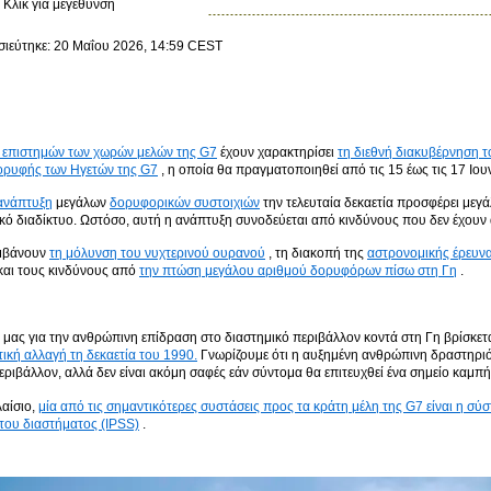
Κλίκ για μεγέθυνση
ιεύτηκε: 20 Μαΐου 2026, 14:59 CEST
 επιστημών των χωρών μελών της G7
έχουν χαρακτηρίσει
τη διεθνή διακυβέρνηση 
ορυφής των Ηγετών της G7
, η οποία θα πραγματοποιηθεί από τις 15 έως τις 17 Ιου
 ανάπτυξη
μεγάλων
δορυφορικών συστοιχιών
την τελευταία δεκαετία προσφέρει με
κό διαδίκτυο. Ωστόσο, αυτή η ανάπτυξη συνοδεύεται από κινδύνους που δεν έχουν
μβάνουν
τη μόλυνση του νυχτερινού ουρανού
, τη διακοπή της
αστρονομικής έρευν
και τους κινδύνους από
την πτώση μεγάλου αριθμού δορυφόρων πίσω στη Γη
.
μας για την ανθρώπινη επίδραση στο διαστημικό περιβάλλον κοντά στη Γη βρίσκετ
τική αλλαγή τη δεκαετία του 1990.
Γνωρίζουμε ότι η αυξημένη ανθρώπινη δραστηριό
εριβάλλον, αλλά δεν είναι ακόμη σαφές εάν σύντομα θα επιτευχθεί ένα σημείο καμπή
λαίσιο,
μία από τις σημαντικότερες συστάσεις προς τα κράτη μέλη της G7 είναι η σύ
του διαστήματος (IPSS)
.