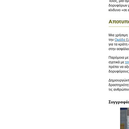
Τέλος, μια ο
δορυφόρων μ
κίνδυνο «σε 
Αποτυπώ
Μια χρήσιμη
την
Ομάδα Ερ
για τα κράτη
στην ασφάλει
Παρόμοια με 
σχετικά με
τη
πρέπει να αξ
δορυφόρους κ
Δημιουργώντα
δραστηριότητ
τις ανθρώπιν
Συγγραφέ