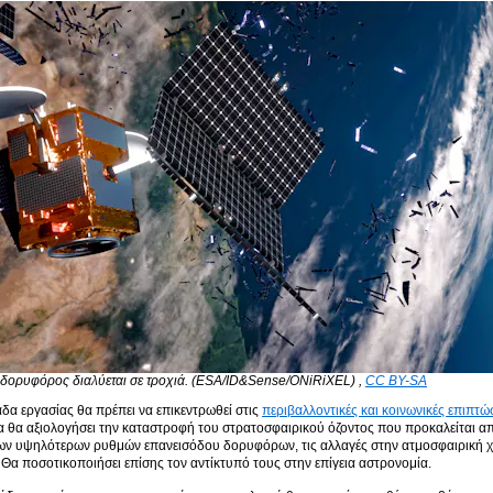
δορυφόρος διαλύεται σε τροχιά.
(ESA/ID&Sense/ONiRiXEL)
,
CC BY-SA
δα εργασίας θα πρέπει να επικεντρωθεί στις
περιβαλλοντικές και κοινωνικές επιπτ
 θα αξιολογήσει την καταστροφή του στρατοσφαιρικού όζοντος που προκαλείται απ
ων υψηλότερων ρυθμών επανεισόδου δορυφόρων, τις αλλαγές στην ατμοσφαιρική χ
Θα ποσοτικοποιήσει επίσης τον αντίκτυπό τους στην επίγεια αστρονομία.