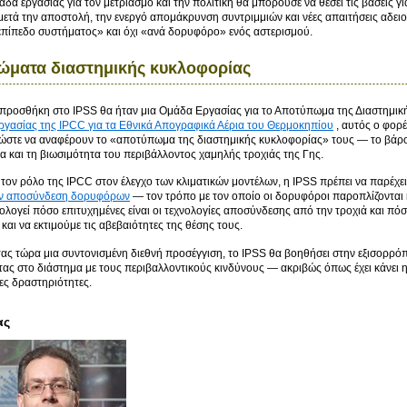
μάδα εργασίας για τον μετριασμό και την πολιτική θα μπορούσε να θέσει τις βάσεις
ετά την αποστολή, την ενεργό απομάκρυνση συντριμμιών και νέες απαιτήσεις αδε
επίπεδο συστήματος» και όχι «ανά δορυφόρο» ενός αστερισμού.
ματα διαστημικής κυκλοφορίας
 προσθήκη στο IPSS θα ήταν μια Ομάδα Εργασίας για το Αποτύπωμα της Διαστημικ
γασίας της IPCC για τα Εθνικά Απογραφικά Αέρια του Θερμοκηπίου
, αυτός ο φορ
 ώστε να αναφέρουν το «αποτύπωμα της διαστημικής κυκλοφορίας» τους — το βάρος
α και τη βιωσιμότητα του περιβάλλοντος χαμηλής τροχιάς της Γης.
τον ρόλο της IPCC στον έλεγχο των κλιματικών μοντέλων, η IPSS πρέπει να παρέχε
ν αποσύνδεση δορυφόρων
— τον τρόπο με τον οποίο οι δορυφόροι παροπλίζονται κα
ιολογεί πόσο επιτυχημένες είναι οι τεχνολογίες αποσύνδεσης από την τροχιά και 
αι να εκτιμούμε τις αβεβαιότητες της θέσης τους.
ς τώρα μια συντονισμένη διεθνή προσέγγιση, το IPSS θα βοηθήσει στην εξισορρό
ας στο διάστημα με τους περιβαλλοντικούς κινδύνους — ακριβώς όπως έχει κάνει 
ες δραστηριότητες.
ας