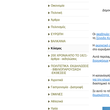
Οικονομία
Δημοσ
Πολιτική
Άρθρα
Πολιτισμός
Οι
ακαδημίες
ΕΥΡΩΠΗ
τη
Σύνοδο Κ
ΒΑΛΚΑΝΙΑ
Η
εκρηκτική
Κόσμος
στο ευρυζωνι
200 ΧΡΟΝΙΑ ΑΠΟ ΤΟ 1821-
Αυτά περιλα
άρθρα - εκδηλώσεις
δορυφόρων
ΠΟΛΙΤΙΣΤΙΚΑ- ΕΚΔΗΛΩΣΕΙΣ
- ΒΙΒΛΙΟΠΑΡΟΥΣΙΑΣΗ
-ΕΚΘΕΣΕΙΣ
Η κατανόησή 
για την κλιμα
Αγροτικά
διαστημικό π
Γαστρονομία - Διατροφή
Σε αυτό το π
ΟΜΙΛΙΕΣ
βιωσιμότητα 
Αθλητικά
Υγεία