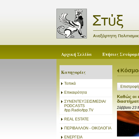
Αρχική Σελίδα
Ετήσιες Συνδρομ
Κόσμο
Κατηγορίες
Τοπικά
Επιστροφή
Επικαιρότητα
Καθώς οι 
διαστήματ
ΣΥΝΕΝΤΕΥΞΕΙΣ/MEDIA/
PODCASTS
Σάββατο 23 
/tpp.Radio/tpp.TV
REAL ESTATE
ΠΕΡΙΒΑΛΛΟΝ - ΟΙΚΟΛΟΓΙΑ
ΕΝΕΡΓΕΙΑ