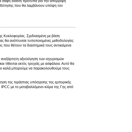
 για σαφή διεθνή πρότυπα για την απόρριψη
ιοδότησης που θα λαμβάνουν υπόψη τον
ής Κυκλοφορίας. Σχεδιασμένη με βάση
έας θα ανέπτυσσε τυποποιημένες μεθοδολογίες
 που θέτουν τα διαστημικά τους αντικείμενα
ι ανεξάρτητη αξιολόγηση των ισχυρισμών
ι τίθενται εκτός τροχιάς με ασφάλεια. Αυτό θα
πόσο καλά μπορούμε να παρακολουθούμε τους
πηση της τεράστιας υπόσχεσης της εμπορικής
η IPCC με το μεταβαλλόμενο κλίμα της Γης από