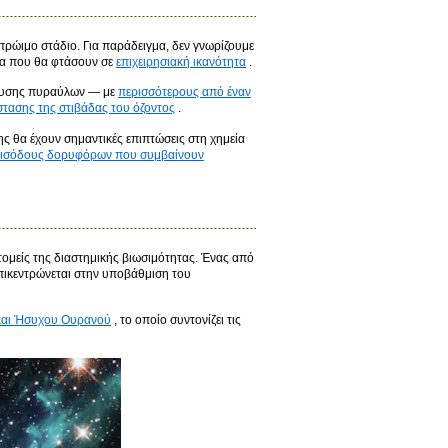
ρώιμο στάδιο. Για παράδειγμα, δεν γνωρίζουμε
ια που θα φτάσουν σε
επιχειρησιακή ικανότητα
.
ξευσης πυραύλων — με
περισσότερους από έναν
τασης της στιβάδας του όζοντος
.
ς θα έχουν σημαντικές επιπτώσεις στη χημεία
εισόδους δορυφόρων που συμβαίνουν
τομείς της διαστημικής βιωσιμότητας. Ένας από
επικεντρώνεται στην υποβάθμιση του
 και Ήσυχου Ουρανού
, το οποίο συντονίζει τις