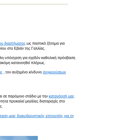
του διαστήματος
ως πιεστικό ζήτημα για
νίου στο Εβιάν της Γαλλίας.
γάλη υπόσχεση για σχεδόν καθολική πρόσβαση
 ακόμη κατανοηθεί πλήρως.
ας
, τον αυξημένο κίνδυνο
συγκρούσεων
αι σε παρόμοιο στάδιο με την
κατανόησή μας
τητα προκαλεί μεγάλες διαταραχές στο
ς.
σταση μιας διακυβερνητικής επιτροπής για τη