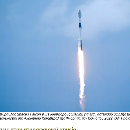
πύραυλος SpaceX Falcon 9, με δορυφόρους Starlink για έναν αστερισμό υψηλής τα
πογειώνεται στο Ακρωτήριο Κανάβεραλ της Φλόριντα, τον Ιούλιο του 2022.
(AP Phot
εις στην ατμοσφαιρική χημεία