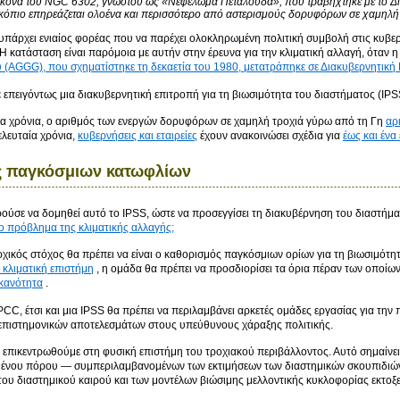
ικόνα του NGC 6302, γνωστού ως «Νεφέλωμα Πεταλούδα», που τραβήχτηκε με το Δι
κόπιο επηρεάζεται ολοένα και περισσότερο από αστερισμούς δορυφόρων σε χαμηλή
υπάρχει ενιαίος φορέας που να παρέχει ολοκληρωμένη πολιτική συμβολή στις κυβερ
 κατάσταση είναι παρόμοια με αυτήν στην έρευνα για την κλιματική αλλαγή, όταν 
(AGGG), που σχηματίστηκε τη δεκαετία του 1980, μετατράπηκε σε Διακυβερνητική 
 επειγόντως μια διακυβερνητική επιτροπή για τη βιωσιμότητα του διαστήματος (IPS
κα χρόνια, ο αριθμός των ενεργών δορυφόρων σε χαμηλή τροχιά γύρω από τη Γη
αρ
ελευταία χρόνια,
κυβερνήσεις και εταιρείες
έχουν ανακοινώσει σχέδια για
έως και ένα
ς παγκόσμιων κατωφλίων
ύσε να δομηθεί αυτό το IPSS, ώστε να προσεγγίσει τη διακυβέρνηση του διαστήμ
ο πρόβλημα της κλιματικής αλλαγής;
ικός στόχος θα πρέπει να είναι ο καθορισμός παγκόσμιων ορίων για τη βιωσιμότη
 κλιματική επιστήμη
, η ομάδα θα πρέπει να προσδιορίσει τα όρια πέραν των οποίω
ικανότητα
.
PCC, έτσι και μια IPSS θα πρέπει να περιλαμβάνει αρκετές ομάδες εργασίας για τ
επιστημονικών αποτελεσμάτων στους υπεύθυνους χάραξης πολιτικής.
 επικεντρωθούμε στη φυσική επιστήμη του τροχιακού περιβάλλοντος. Αυτό σημαίνει
ένου πόρου — συμπεριλαμβανομένων των εκτιμήσεων των διαστημικών σκουπιδιών
ου διαστημικού καιρού και των μοντέλων βιώσιμης μελλοντικής κυκλοφορίας εκτοξ