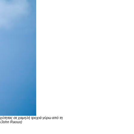
χύτητας σε χαμηλή τροχιά γύρω από τη
o/John Raoux)