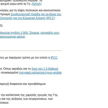
αστημικό Τηλεσκόπιο Hubble. Το
 τροχιά γύρω από τη Γη.
(NASA)
νήσεις για τη λήψη πολιτικών και κανονιστικών
η πρώιμη
Συμβουλευτική Ομάδα για τα Αέρια του
Επιτροπή για την Κλιματική Αλλαγή (IPCC)
.
S).
ιθμούσε σχεδόν 2.000. Σήμερα, πλησιάζει τους
 εκατομμύριο ακόμη
.
ατος με παρόμοιο τρόπο με τον οποίο η
IPCC
τα. Όπως ακριβώς και το
όριο του 1,5 βαθμού
ν συγκεκριμένα
τροχιακά υψόμετρα έχουν φτάσει
ην παροχή διαφανών και προσβάσιμων
 την κατάσταση της χαμηλής τροχιάς της Γης
 και της αύξησης των συγκρούσεων, των
εύσεων.