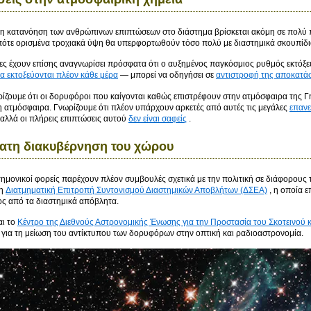
 η κατανόηση των ανθρώπινων επιπτώσεων στο διάστημα βρίσκεται ακόμη σε πολύ π
πότε ορισμένα τροχιακά ύψη θα υπερφορτωθούν τόσο πολύ με διαστημικά σκουπίδ
νες έχουν επίσης αναγνωρίσει πρόσφατα ότι ο αυξημένος παγκόσμιος ρυθμός εκτό
 εκτοξεύονται πλέον κάθε μέρα
— μπορεί να οδηγήσει σε
αντιστροφή της αποκατάσ
ίζουμε ότι οι δορυφόροι που καίγονται καθώς επιστρέφουν στην ατμόσφαιρα της Γη
 ατμόσφαιρα. Γνωρίζουμε ότι πλέον υπάρχουν αρκετές από αυτές τις μεγάλες
επαν
 αλλά οι πλήρεις επιπτώσεις αυτού
δεν είναι σαφείς
.
ατη διακυβέρνηση του χώρου
τημονικοί φορείς παρέχουν πλέον συμβουλές σχετικά με την πολιτική σε διάφορους 
 η
Διατμηματική Επιτροπή Συντονισμού Διαστημικών Αποβλήτων (ΔΣΕΑ)
, η οποία 
ς από τα διαστημικά απόβλητα.
αι το
Κέντρο της Διεθνούς Αστρονομικής Ένωσης για την Προστασία του Σκοτεινού
για τη μείωση του αντίκτυπου των δορυφόρων στην οπτική και ραδιοαστρονομία.