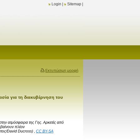
Login
|
Sitemap
|
Εκτυπώσιμη μορφή
γασία για τη διακυβέρνηση του
στην ατμόσφαιρα της Γης. Αρκετές από
μβαίνουν πλέον
τος/David Ducross)
,
CC BY-SA