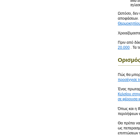
Μια ε
τηλεσ
Ωστόσο, δεν 
αποφάσεων. Η
Θερμοκηπίου 
Χρειαζόμαστε
Πριν από δέ
20.000
. Τα τ
Ορισμό
Πώς θα μπορο
προσέγγισε τ
Ένας πρωταρχ
Κελσίου στην
σε φέρουσα 
Όπως και η I
περιλήψεων 
Θα πρέπει να
ως πεπερασμ
επιπτώσεων τ