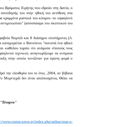
ου Ιδρύματος Ειρήνης που εδρεύει στη Δανία, ο
συνείδησής του στην ηθική του αντίθεση στα
ρα κρυμμένα μυστικά του κόσμου -το ισραηλινό
 αντιμετωπίσει" (απόσπασμα του σκεπτικού του
ραβεία Νομπέλ και 8 διάσημοι επιστήμονες (Λ.
α κατηγορείται ο Βανούνου "συνιστά ένα ηθικό
αι καθόλου τυχαίο ότι ανάμεσα σ'αυτούς τους
ραηλινού τεχνικού, αναγνωρίζουμε τα ονόματα
ρυξη στην οποία τονιζόταν για πρώτη φορά ο
εί την ελευθερία του το έτος...2004, αν βέβαια
ο Μορντεχάϊ δεν είναι απελπισμένος. Θέλει να
 "Τέταρτο"
://www.contra-xreos.gr/index.php/arthra/otan-o-