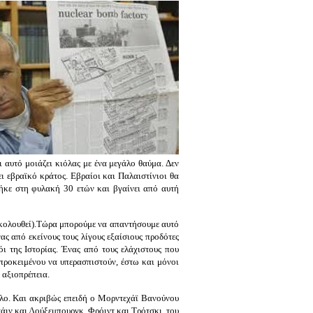
 αυτό μοιάζει κιόλας με ένα μεγάλο θαύμα. Δεν
ι εβραϊκό κράτος. Εβραίοι και Παλαιστίνιοι θα
πήκε στη φυλακή 30 ετών και βγαίνει από αυτή
 ακολουθεί).Τώρα μπορούμε να απαντήσουμε αυτό
ας από εκείνους τους λίγους εξαίσιους προδότες
ι της Ιστορίας. Ένας από τους ελάχιστους που
 προκειμένου να υπερασπιστούν, έστω και μόνοι
 αξιοπρέπεια.
λλο. Και ακριβώς επειδή ο Μορντεχάϊ Βανούνου
άιν και Λούξεμπουργκ, Φρόιντ και Τρότσκι, του