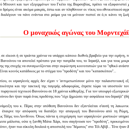
ύ Μπουντ και των εξεγερμένων του Γκέτο της Βαρσοβίας, πρέπει να εξαφανιστεί χ
ο δρόμος είναι ακόμα μακρύς, έστω και αν πληθύνουν οι νίκες του εθνικιστικού αγρ
 διαλέγουν να πάνε ενάντια στο ρεύμα για να μείνουν πιστοί σε ό,τι κάνει τη ζ
Ο μοναχικός αγώνας του Μορντεχά
, σε είκοσι ή σε τριάντα χρόνια να υπάρχει κάποιο διεθνές βραβείο για την ειρήνη,
ο Βανούνου να αποτελεί πρότυπο για την πατρίδα του, το Ισραήλ, και για τους μικ
νης της εποχής να συναγωνίζονται στην εκφώνηση κοινοτυπιών για το "ηθικό ανάσ
 Είναι κοινός κατάδικος με το στίγμα του "προδότη" και του "κατασκόπου"...
ίου, οι ισραηλινές αρχές δεν είχαν ν 'αντιμετωπίσουν μόνο την παλαιστινιακή εξέ
τικότητα και την τακτική της παγερής αδιαφορίας, έπρεπε τώρα να υποστούν τον
 πυρηνικού τεχνικού Βανούνου σε 18 χρόνια κάθειρξης. Για τον υπουργό εξωτερικών
ούνου δεν ήταν παρά ένας προδότης που "είχε ζημιώσει την ασφάλεια του Ισραήλ" (δ
νάμειξη του κ. Πέρες στην υπόθεση Βανούνου δεν εξαντλείται σ'αυτή τη λακωνι
ν έπαιρνε την απόφαση να διατάξει την απαγωγή του Βανούνου από τη Ρώμη, λ
ς Τάϊμς του Λονδίνου. Όπως πάντα η επιχείρηση των ισραηλινών μυστικών υπηρε
λειπε μάλιστα, ούτε η ξανθή Μάτα Χάρι, που σαγήνευσε τον "προδότη", προκειμένο
πιν, ήταν πια εύκολη δουλειά η αποστολή του "δέματος" στο Τέλ Αβίβ... Τότε ήταν 