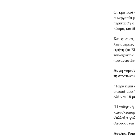
Οι κρατικοί 
συνεργασία μ
περίπτωση ό
κόσμο, και δ
Και φυσικά, 
λεπτομέρειες
ειρήνη (το R
τουλάχιστον 
που αντιστέκ
Ας μη νομιστ
τη στρατιωτι
"Τώρα είμαι 
σκοποί μου. 
εδώ και 18 μ
"Η παθητική 
κατασκευάσμα
ν'αλλάξει γν
σίγουρος για
Αφελής; Ρομα