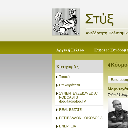
Αρχική Σελίδα
Ετήσιες Συνδρομ
Κόσμο
Κατηγορίες
Τοπικά
Επιστροφή
Επικαιρότητα
Μορντεχάι
ΣΥΝΕΝΤΕΥΞΕΙΣ/MEDIA/
Τρίτη 31 Μα
PODCASTS
/tpp.Radio/tpp.TV
REAL ESTATE
ΠΕΡΙΒΑΛΛΟΝ - ΟΙΚΟΛΟΓΙΑ
ΕΝΕΡΓΕΙΑ