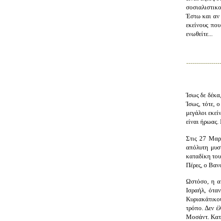
σοσιαλιστικο
Έστω και αν 
εκείνους που
ενωθείτε...
Ίσως δε δέκα
Ίσως, τότε, 
μεγάλοι εκεί
είναι ήρωας.
Στις 27 Μαρτ
απόλυτη μυσ
καταδίκη του
Πέρες, ο Βαν
Ωστόσο, η α
Ισραήλ, ότα
Κυριακάτικου
τρόπο. Δεν έ
Μοσάντ. Κατό