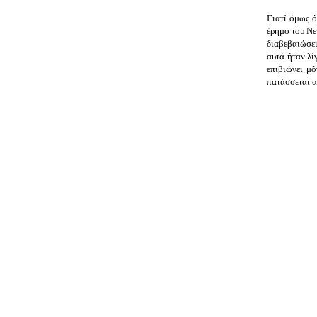
Γιατί όμως ό
έρημο του Νε
διαβεβαιώσει
αυτά ήταν λί
επιβιώνει μό
πατάσσεται α