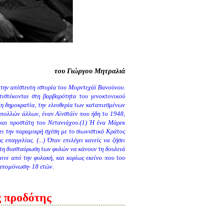
του Γιώργου Μητραλιά
 την απίστευτη ιστορία του Μορντεχάϊ Βανούνου.
τιστέκονται στη βαρβαρότητα του γενοκτονικού
η δημοκρατία, την ελευθερία των καταπιεσμένων
ύ πολλών άλλων, έναν Αϊνστάϊν που ήδη το 1948,
και προστάτη του Νετανιάχου.(1) Ή ένα Μάρεκ
χει την παραμικρή σχέση με το σιωνιστικό Κράτος
επαγγελίας. (...) Όταν επιλέγει κανείς να ζήσει
 τη διασταύρωση των φυλών να κάνουν τη δουλειά
ινε από την φυλακή, και κυρίως εκείνο που του
ι απομόνωση- 18 ετών.
ς προδότης