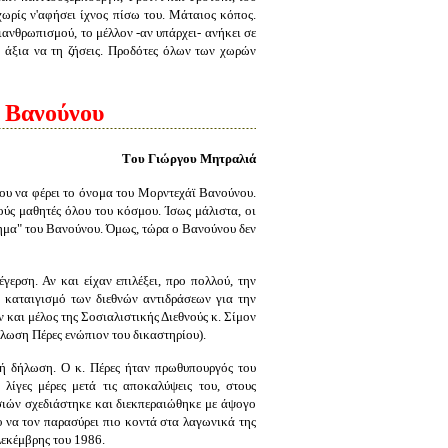
ωρίς ν'αφήσει ίχνος πίσω του. Μάταιος κόπος.
ιανθρωπισμού, το μέλλον -αν υπάρχει- ανήκει σε
ωή άξια να τη ζήσεις. Προδότες όλων των χωρών
ϊ Βανούνου
Tου Γιώργου Μητραλιά
 που να φέρει το όνομα του Μορντεχάϊ Βανούνου.
ρούς μαθητές όλου του κόσμου. Ίσως μάλιστα, οι
τημα" του Βανούνου. Όμως, τώρα ο Βανούνου δεν
γερση. Αν και είχαν επιλέξει, προ πολλού, την
 καταιγισμό των διεθνών αντιδράσεων για την
 και μέλος της Σοσιαλιστικής Διεθνούς κ. Σίμον
ήλωση Πέρες ενώπιον του δικαστηρίου).
κή δήλωση. Ο κ. Πέρες ήταν πρωθυπουργός του
ίγες μέρες μετά τις αποκαλύψεις του, στους
σιών σχεδιάστηκε και διεκπεραιώθηκε με άψογο
υ να τον παρασύρει πιο κοντά στα λαγωνικά της
Δεκέμβρης του 1986.