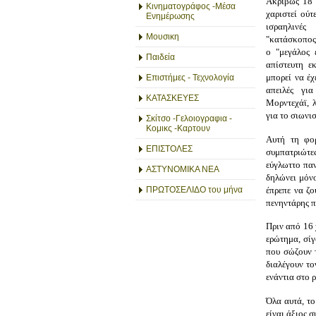
Ακριβώς 18 
Κινηματογράφος -Μέσα
χαριστεί ούτ
Ενημέρωσης
ισραηλινές
Μουσικη
"κατάσκοπος"
ο "μεγάλος 
Παιδεία
απίστευτη ε
μπορεί να έχ
Επιστήμες - Τεχνολογία
απειλές γι
ΚΑΤΑΣΚΕΥΕΣ
Μορντεχάϊ, λ
για το σιωνι
Σκίτσο -Γελοιογραφια -
Κομικς -Καρτουν
Αυτή τη φορ
ΕΠΙΣΤΟΛΕΣ
συμπατριώτε
εύγλωττο παν
ΑΣΤΥΝΟΜΙΚΑ ΝΕΑ
δηλώνει μόνο
έπρεπε να ζο
ΠΡΩΤΟΣΕΛΙΔΟ του μήνα
πενηντάρης π
Πριν από 16 
ερώτημα, σίγ
που σώζουν τ
διαλέγουν το
ενάντια στο 
Όλα αυτά, το
είναι άξιος 