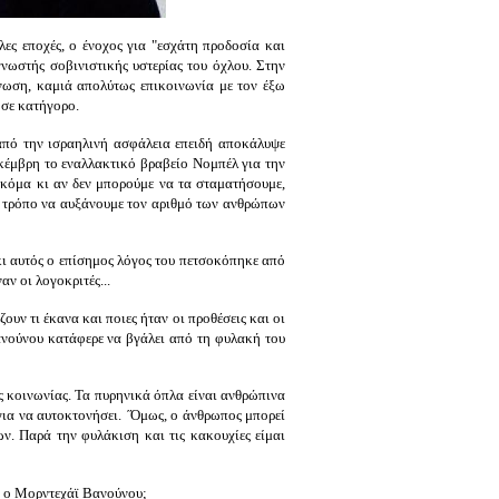
λες εποχές, ο ένοχος για "εσχάτη προδοσία και
γνωστής σοβινιστικής υστερίας του όχλου. Στην
ωση, καμιά απολύτως επικοινωνία με τον έξω
 σε κατήγορο.
 από την ισραηλινή ασφάλεια επειδή αποκάλυψε
εκέμβρη το εναλλακτικό βραβείο Νομπέλ για την
ακόμα κι αν δεν μπορούμε να τα σταματήσουμε,
ον τρόπο να αυξάνουμε τον αριθμό των ανθρώπων
κι αυτός ο επίσημος λόγος του πετσοκόπηκε από
ν οι λογοκριτές...
υν τι έκανα και ποιες ήταν οι προθέσεις και οι
ανούνου κατάφερε να βγάλει από τη φυλακή του
 κοινωνίας. Τα πυρηνικά όπλα είναι ανθρώπινα
ια να αυτοκτονήσει. ΄Όμως, ο άνθρωπος μπορεί
ν. Παρά την φυλάκιση και τις κακουχίες είμαι
υς ο Μορντεχάϊ Βανούνου;