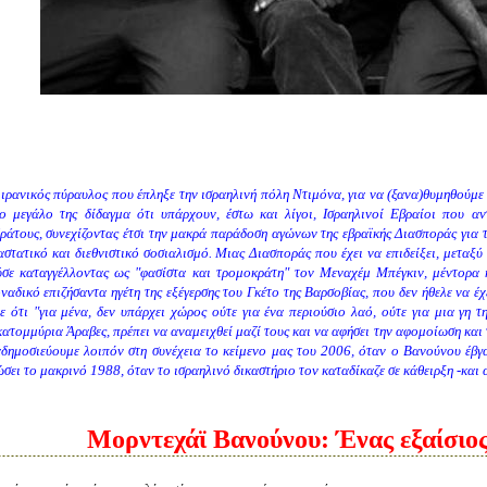
 ιρανικός πύραυλος που έπληξε την ισραηλινή πόλη Ντιμόνα, για να (ξανα)θυμηθούμε
ο μεγάλο της δίδαγμα ότι υπάρχουν, έστω και λίγοι, Ισραηλινοί Εβραίοι που αν
ράτους, συνεχίζοντας έτσι την μακρά π
αράδοση αγώνων της εβραϊκής Διασποράς για τ
αστατικό και διεθνιστικό σοσιαλισμό. Μιας Διασποράς που έχει να επιδείξει, μεταξ
σε καταγγέλλοντας ως "φασίστα και τρομοκράτη" τον
Μεναχέμ Μπέγκιν, μέντορα 
ναδικό επιζήσαντα ηγέτη της εξέγερσης του Γκέτο της Βαρσοβίας, που δεν ήθελε να έ
 ότι "για μένα, δεν υπάρχει χώρος ούτε για ένα περιούσιο λαό, ούτε για μια γη της 
κατομμύρια Άραβες, πρέπει να αναμειχθεί μαζί τους και να αφήσει την αφομοίωση και
αδημοσιεύουμε λοιπόν στη συνέχεια το κείμενο μας του 2006, όταν ο Βανούνου έβγα
ώσει το μακρινό 1988, όταν το ισραηλινό δικαστήριο τον καταδίκαζε σε κάθειρξη -κα
Μορντεχάϊ Βανούνου: Ένας εξαίσιο