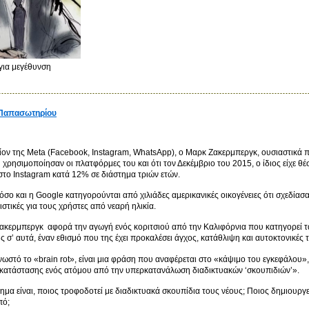
 για μεγέθυνση
 Παπασωτηρίου
τίον της Meta (Facebook, Instagram, WhatsApp), o Μαρκ Ζακερμπεργκ, ουσιαστικά π
χρησιμοποίησαν οι πλατφόρμες του και ότι τον Δεκέμβριο του 2015, ο ίδιος είχε θ
στο Instagram κατά 12% σε διάστημα τριών ετών.
όσο και η Google κατηγορούνται από χιλιάδες αμερικανικές οικογένειες ότι σχεδίασα
ιστικές για τους χρήστες από νεαρή ηλικία.
ακερμπεργκ αφορά την αγωγή ενός κοριτσιού από την Καλιφόρνια που κατηγορεί τα
ς σ’ αυτά, έναν εθισμό που της έχει προκαλέσει άγχος, κατάθλιψη και αυτοκτονικές τ
νωστό το «brain rot», είναι μια φράση που αναφέρεται στο «κάψιμο του εγκεφάλου»
 κατάστασης ενός ατόμου από την υπερκατανάλωση διαδικτυακών ‘σκουπιδιών’».
ημα είναι, ποιος τροφοδοτεί με διαδικτυακά σκουπίδια τους νέους; Ποιος δημιουργε
πό;