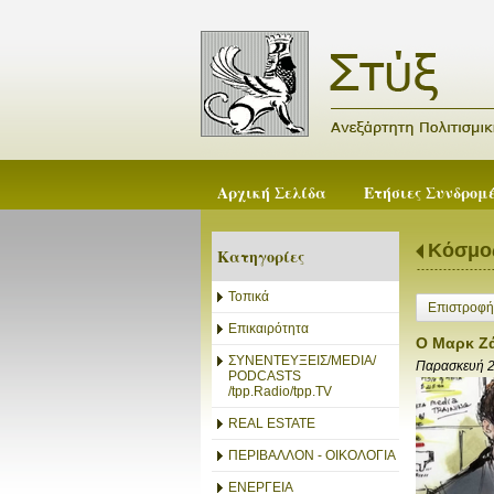
Αρχική Σελίδα
Ετήσιες Συνδρομ
Κόσμο
Κατηγορίες
Τοπικά
Επιστροφή
Επικαιρότητα
Ο Μαρκ Ζά
ΣΥΝΕΝΤΕΥΞΕΙΣ/MEDIA/
Παρασκευή 2
PODCASTS
/tpp.Radio/tpp.TV
REAL ESTATE
ΠΕΡΙΒΑΛΛΟΝ - ΟΙΚΟΛΟΓΙΑ
ΕΝΕΡΓΕΙΑ