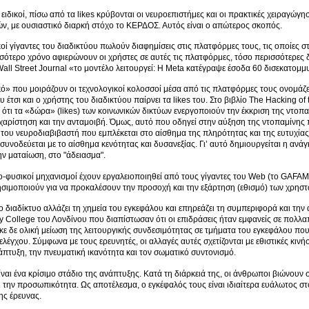
 ειδικοί, πίσω από τα likes κρύβονται οι νευροεπιστήμες και οι πρακτικές χειραγώ
, με ουσιαστικό διαρκή στόχο το ΚΕΡΔΟΣ. Αυτός είναι ο απώτερος σκοπός.
κοί γίγαντες του διαδικτύου πωλούν διαφημίσεις στις πλατφόρμες τους, τις οποίες
σότερο χρόνο αφιερώνουν οι χρήστες σε αυτές τις πλατφόρμες, τόσο περισσότερες 
Wall Street Journal «το μοντέλο λειτουργεί: Η Meta κατέγραψε έσοδα 60 δισεκατομμ
ό» που μοιράζουν οι τεχνολογικοί κολοσσοί μέσα από τις πλατφόρμες τους ονομάζετ
υ έτσι και ο χρήστης του διαδικτύου παίρνει τα likes του. Στο βιβλίο The Hacking 
ει ότι τα «δώρα» (likes) των κοινωνικών δικτύων ενεργοποιούν την έκκριση της ντο
χαρίστηση και την ανταμοιβή. Όμως, αυτό που οδηγεί στην αύξηση της ντοπαμίνης
 του νευροδιαβιβαστή που εμπλέκεται στο αίσθημα της πληρότητας και της ευτυχίας
συνοδεύεται με το αίσθημα κενότητας και δυσανεξίας. Γι’ αυτό δημιουργείται η αν
ην ματαίωση, στο "άδειασμα".
ο-φυσικοί μηχανισμοί έχουν εργαλειοποιηθεί από τους γίγαντες του Web (το GAFAM
σιμοποιούν για να προκαλέσουν την προσοχή και την εξάρτηση (εθισμό) των χρηστ
ο διαδίκτυο αλλάζει τη χημεία του εγκεφάλου και επηρεάζει τη συμπεριφορά και τ
ty College του Λονδίνου που διαπίστωσαν ότι οι επιδράσεις ήταν εμφανείς σε πολλ
 δε ολική μείωση της λειτουργικής συνδεσιμότητας σε τμήματα του εγκεφάλου που 
 ελέγχου. Σύμφωνα με τους ερευνητές, οι αλλαγές αυτές σχετίζονται με εθιστικές κιν
νάπτυξη, την πνευματική ικανότητα και τον σωματικό συντονισμό.
ίναι ένα κρίσιμο στάδιο της ανάπτυξης. Κατά τη διάρκειά της, οι άνθρωποι βιώνουν 
ι την προσωπικότητα. Ως αποτέλεσμα, ο εγκέφαλός τους είναι ιδιαίτερα ευάλωτος στ
ης έρευνας.