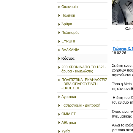
Οικονομία
Πολιτική
Άρθρα
Κλίκ
Πολιτισμός
ΕΥΡΩΠΗ
Γιώργος X.
ΒΑΛΚΑΝΙΑ
19.02.26
Κόσμος
Σε δίκη εναν
200 ΧΡΟΝΙΑ ΑΠΟ ΤΟ 1821-
χρηστών που 
άρθρα - εκδηλώσεις
αφιερώνεται 
ΠΟΛΙΤΙΣΤΙΚΑ- ΕΚΔΗΛΩΣΕΙΣ
Τόσο η Meta 
- ΒΙΒΛΙΟΠΑΡΟΥΣΙΑΣΗ
-ΕΚΘΕΣΕΙΣ
τις κάνουν εθ
Αγροτικά
Η δίκη του Ζ
τον εθισμό τη
Γαστρονομία - Διατροφή
Όπως είναι γ
ΟΜΙΛΙΕΣ
πνευματικής
Αθλητικά
Αλλά το ερώτ
για ποιο σκο
Υγεία