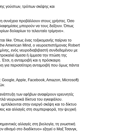
γησης γούστων, τρόπων σκέψης και
 στη συνέχεια προβάλλουν στους χρήστες. Όσο
διαφημίσεις μπορούν να τους δείξουν. Όπως
υρίων δολαρίων το τελευταίο τρίμηνο».
αι like. Όπως ένας τοξικομανής παίρνει το
of the American Mind, ο νευροεπιστήμονας Robert
παμίνης, ενός νευροδιαβιβαστή συνδεδεμένου με
 προκαλεί άμεσα ή έμμεσα την πτώση της
. Έτσι, η ανταμοιβή και η πρόσκαιρη
άγκη για περισσότερη ανταμοιβή που όμως πάντα
: Google, Apple, Facebook, Amazon, Microsoft)
ών.
ην ανάπτυξη των εφήβων αναφέρουν ερευνητές
απλά νευρωνικά δίκτυα του εγκεφάλου.
εμπλέκονται στην ενεργό σκέψη και το δίκτυο
ήσεις και αλλαγές στη συμπεριφορά, την ψυχική
σημαντικές αλλαγές στη βιολογία, τη γνωστική
ον εθισμό στο διαδίκτυο» εξηγεί ο Μαξ Τσανγκ,