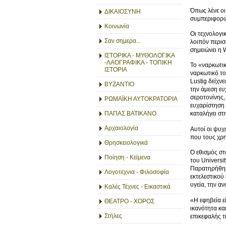
Όπως λένε οι
ΔΙΚΑΙΟΣΥΝΗ
συμπεριφορών
Κοινωνία
Οι τεχνολογι
Σαν σημερα...
λοιπόν περισ
σημειώνει η 
ΙΣΤΟΡΙΚΑ - ΜΥΘΟΛΟΓΙΚΑ
-ΛΑΟΓΡΑΦΙΚΑ - ΤΟΠΙΚΗ
Το «ναρκωτικ
ΙΣΤΟΡΙΑ
ναρκωτικό το
Lustig δείχν
ΒΥΖΑΝΤΙΟ
την άμεση ευ
σεροτονίνης,
ΡΩΜΑΪΚΗ ΑΥΤΟΚΡΑΤΟΡΙΑ
ευχαρίστηση 
ΠΑΠΑΣ ΒΑΤΙΚΑΝΟ
καταλήγει στ
Αρχαιολογία
Αυτοί οι ψυχ
που τους χρη
Θρησκειολογικά
Ο εθισμός στ
Ποίηση - Κείμενα
του Universi
Παρατηρήθηκε
Λογοτεχνια - Φιλοσοφία
εκτελεστικού
υγεία, την α
Καλές Τέχνες - Εικαστικά
«Η εφηβεία ε
ΘΕΑΤΡΟ - ΧΟΡΟΣ
ικανότητα κα
Στήλες
επικεφαλής τ