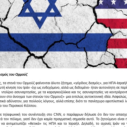
εσμός του Ορμούζ
ς, τα στενά του Ορμούζ φαίνονται άλυτο ζήτημα, «γόρδιος δεσμός», για ΗΠΑ-Ισραήλ
υτή κίνηση του Ιράν -όχι ως ενδεχόμενο, αλλά ως δεδομένο- ήταν αυτονόητη σε περ
 ντελίριο ασυναρτησίας, με τα καραγκιοζιλίκια και τις ασυναρτησίες να κοντράρ
υν στο άνοιγμα των στενών του Ορμουζ»· μια εντελώς αυτοκτονική ιδέα. Ασφαλώς, 
ωτικά αδύνατον, για πολλούς λόγους, αλλά επίσης διότι το πανίσχυρο εφοπλιστικό 
το του Περσικού Κόλπου.
ε τηλεφωνική του συνέντευξη στο CNN, ο παράφρων δήλωσε ότι δεν τον απασχολ
ά τον πόλεμο, γιατί δεν έχει καμία πραγματική σημασία αυτό. Το ζητούμενο είναι 
 να αντιμετωπίζει «θετικά» τις ΗΠΑ και το Ισραήλ. Δηλαδή, το αχανές Ιράν να