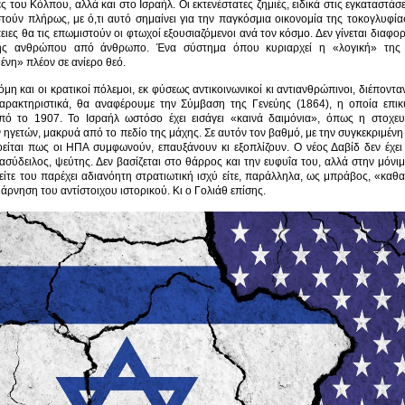
ες του Κόλπου, αλλά και στο Ισραήλ. Οι εκτενέστατες ζημιές, ειδικά στις εγκαταστάσ
τούν πλήρως, με ό,τι αυτό σημαίνει για την παγκόσμια οικονομία της τοκογλυφία
ειες θα τις επωμιστούν οι φτωχοί εξουσιαζόμενοι ανά τον κόσμο. Δεν γίνεται διαφο
σης ανθρώπου από άνθρωπο. Ένα σύστημα όπου κυριαρχεί η «λογική» της μ
νη» πλέον σε ανίερο θεό.
μη και οι κρατικοί πόλεμοι, εκ φύσεως αντικοινωνικοί κι αντιανθρώπινοι, διέποντ
αρακτηριστικά, θα αναφέρουμε την Σύμβαση της Γενεύης (1864), η οποία επι
πό το 1907. Το Ισραήλ ωστόσο έχει εισάγει «καινά δαιμόνια», όπως η στοχευ
 ηγετών, μακρυά από το πεδίο της μάχης. Σε αυτόν τον βαθμό, με την συγκεκριμένη
οείται πως οι ΗΠΑ συμφωνούν, επαυξάνουν κι εξοπλίζουν. Ο νέος Δαβίδ δεν έχει 
ασύδειλος, ψεύτης. Δεν βασίζεται στο θάρρος και την ευφυΐα του, αλλά στην μόνι
είτε του παρέχει αδιανόητη στρατιωτική ισχύ είτε, παράλληλα, ως μπράβος, «καθαρ
 άρνηση του αντίστοιχου ιστορικού. Κι ο Γολιάθ επίσης.