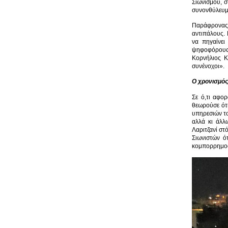
Σιωνισμού, 
συνονθύλευμα 
Παράφρονας δ
αντιπάλους. 
να πηγαίνει
ψηφοφόρους τ
Κορνήλιος Κ
συνένοχοι».
Ο χρονισμός
Σε ό,τι αφο
θεωρούσε ότι
υπηρεσιών το
αλλά κι άλλ
Λαριτζανί στ
Σιωνιστών ό
κομπορρημοσύ