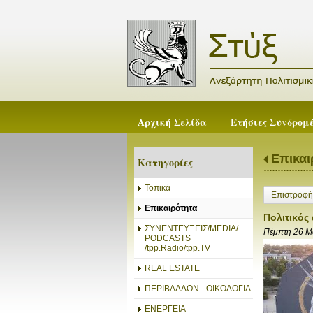
Αρχική Σελίδα
Ετήσιες Συνδρομ
Επικαι
Κατηγορίες
Τοπικά
Επιστροφή
Επικαιρότητα
Πολιτικός
ΣΥΝΕΝΤΕΥΞΕΙΣ/MEDIA/
Πέμπτη 26 Μ
PODCASTS
/tpp.Radio/tpp.TV
REAL ESTATE
ΠΕΡΙΒΑΛΛΟΝ - ΟΙΚΟΛΟΓΙΑ
ΕΝΕΡΓΕΙΑ