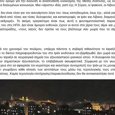
στον δρόμο για την διάλυση κι ανασύνθεση ολόκληρης της Μέσης Ανατολής, ως έν
διαλυμένων κοινωνιών. Μια «άριστη» ιδέα, γιατί όχι; Η Σύριοι, οι Ιρακινοί, οι Λίβυ
εν είναι τόσο για τον ασυνάρτητο λόγο του -ίσως επιτηδευμένα, ίσως όχι-, αλλά γ
Μετά από τόσες και τόσες δολοφονίες και καταστροφές σε Ιράν και Λίβανο, διαμην
 εκδρομή». Το ακόμη τραγικότερο είναι πως αυτή η φονταμενταλιστική παρ
ου στις ΗΠΑ. Δεν είναι άμοιροι ευθυνών, έχουν κι αυτοί στα χέρια τους αίμα· και μ
αστοριάδης, «τους λαούς δεν πρέπει να τους βλέπουμε σαν μωρά που τα σέρ
ρά τον χρονισμό του πολέμου, υπάρχει πάντοτε η σοβαρή πιθανότητα το Ισραήλ
 το δίκτυο πληροφοριοδοτών του στο Ιράν κινδύνευε να εξαρθρωθεί. Δεν χωρά κα
υ Ισραήλ σε νευραλγικά σημεία του εξουσιαστικού ιρανικού ιστού. Η δολοφονία Λαρ
ων σημαντικών εξουσιαστών, το επιβεβαίωσε εκκωφαντικά. Σύμφωνα με τον γεω
όχευε στο να αφαιρέσει τον κυριότερο και ικανότερο συνομιλητή του Ιράν με τις μον
τι γνωρίζουν κάθε κίνηση των αντιπάλων τους μέσω της τεχνολογικής τους υ
νης. Καμία τεχνολογία επιτήρησης/παρακολούθησης δεν θα αντικαταστήσει ποτέ τ