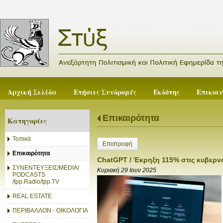
Αρχική Σελίδα
Ετήσιες Συνδρομές
Εκδότης
Επικοι
Επικαιρότητα
Κατηγορίες
Τοπικά
Επιστροφή
Επικαιρότητα
ChatGPT / Έκρηξη 115% στις κυβερνο
ΣΥΝΕΝΤΕΥΞΕΙΣ/MEDIA/
Κυριακή 29 Ιουν 2025
PODCASTS
/tpp.Radio/tpp.TV
REAL ESTATE
ΠΕΡΙΒΑΛΛΟΝ - ΟΙΚΟΛΟΓΙΑ