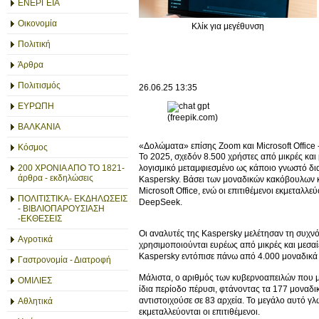
ΕΝΕΡΓΕΙΑ
Οικονομία
Κλίκ για μεγέθυνση
Πολιτική
Άρθρα
Πολιτισμός
26.06.25
13:35
ΕΥΡΩΠΗ
(freepik.com)
ΒΑΛΚΑΝΙΑ
«Δολώματα» επίσης Zoom και Microsoft Office -
Κόσμος
Το 2025, σχεδόν 8.500 χρήστες από μικρές και
λογισμικό μεταμφιεσμένο ως κάποιο γνωστό δι
200 ΧΡΟΝΙΑ ΑΠΟ ΤΟ 1821-
άρθρα - εκδηλώσεις
Kaspersky. Βάσει των μοναδικών κακόβουλων κ
Microsoft Office, ενώ οι επιτιθέμενοι εκμεταλ
ΠΟΛΙΤΙΣΤΙΚΑ- ΕΚΔΗΛΩΣΕΙΣ
DeepSeek.
- ΒΙΒΛΙΟΠΑΡΟΥΣΙΑΣΗ
-ΕΚΘΕΣΕΙΣ
Οι αναλυτές της Kaspersky μελέτησαν τη συχν
Αγροτικά
χρησιμοποιούνται ευρέως από μικρές και μεσαί
Kaspersky εντόπισε πάνω από 4.000 μοναδικά 
Γαστρονομία - Διατροφή
Μάλιστα, ο αριθμός των κυβερνοαπειλών που 
ΟΜΙΛΙΕΣ
ίδια περίοδο πέρυσι, φτάνοντας τα 177 μοναδ
αντιστοιχούσε σε 83 αρχεία. Το μεγάλο αυτό γ
Αθλητικά
εκμεταλλεύονται οι επιτιθέμενοι.