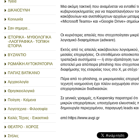
Υγεία
Μια ακόμη τακτική που αναμένεται να ενταθεί
ΔΙΚΑΙΟΣΥΝΗ
κυβερνοεγκληματίες για να παραπλανήσουν του
κακόβουλων και ανεπιθύμητων αρχείων μεταμφ
Κοινωνία
«Microsoft Teams» και «Google Drive» σημείωσ
Σαν σημερα...
Οι κυριότερες απειλές που στοχοποίησαν μικρέ
ΙΣΤΟΡΙΚΑ - ΜΥΘΟΛΟΓΙΚΑ
λογισμικό διαφημίσεων (adware).
-ΛΑΟΓΡΑΦΙΚΑ - ΤΟΠΙΚΗ
ΙΣΤΟΡΙΑ
Εκτός από τις απειλές κακόβουλου λογισμικού, 
μεσαίες επιχειρήσεις. Οι επιτιθέμενοι αποσκ
ΒΥΖΑΝΤΙΟ
τραπεζικά συστήματα — ή στην εξαπάτηση τω
ΡΩΜΑΪΚΗ ΑΥΤΟΚΡΑΤΟΡΙΑ
αποτελεί μια απόπειρα phishing που στοχοποι
διαφήμισης της εταιρείας τους στο X, με στόχο
ΠΑΠΑΣ ΒΑΤΙΚΑΝΟ
Πέρα από το phishing, οι μικρομεσαίες επιχειρ
Αρχαιολογία
τεχνητή νοημοσύνη έχει πλέον εισχωρήσει στ
επιχειρησιακών διαδικασιών.
Θρησκειολογικά
Σε γενικές γραμμές, η Kaspersky παρατηρεί ότι
Ποίηση - Κείμενα
μικρών επιχειρήσεων, υποσχόμενα ελκυστικές π
δημιουργία περιεχομένου, παραγωγή leads και
Λογοτεχνια - Φιλοσοφία
Καλές Τέχνες - Εικαστικά
από
:https://www.avgi.gr
ΘΕΑΤΡΟ - ΧΟΡΟΣ
Στήλες