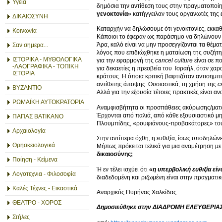
Υγεία
δημόσια την αντίθεση τους στην πραγματοποίησ
γενοκτονία»
κατήγγειλαν τους οργανωτές της
ΔΙΚΑΙΟΣΥΝΗ
Καταρχήν να δηλώσουμε ότι γενοκτονίες, εκκαθα
Κοινωνία
Κάποιοι το έφεραν ως παράσημο να δηλώνουν ότι 
Άρα, καλό είναι να μην προσεγγίζονται τα θέμα
Σαν σημερα...
λόγος που επιδιώχθηκε η ματαίωση της συζήτη
ΙΣΤΟΡΙΚΑ - ΜΥΘΟΛΟΓΙΚΑ
για την εφαρμογή της
cancel
culture
είναι σε π
-ΛΑΟΓΡΑΦΙΚΑ - ΤΟΠΙΚΗ
για δεκαετίες η πρεσβεία του Ισραήλ, όταν χαρα
ΙΣΤΟΡΙΑ
κράτους. Η όποια κριτική βαφτιζόταν αντισημιτ
αντίθετης άποψης. Ουσιαστικά, τη χρήση της
c
ΒΥΖΑΝΤΙΟ
Αλλά για την εξουσία τέτοιες πρακτικές είναι α
ΡΩΜΑΪΚΗ ΑΥΤΟΚΡΑΤΟΡΙΑ
Αναμφισβήτητα οι προσπάθειες ακύρωσης/ματα
Έρχονται από παλιά, από κάθε εξουσιαστικό μ
ΠΑΠΑΣ ΒΑΤΙΚΑΝΟ
Πλουμπίδης, «ρουφιάνους-προβακάτορες» του 
Αρχαιολογία
Στην αντίπερα όχθη, η ευθιξία, ίσως υποδηλών
Θρησκειολογικά
Μήπως πρόκειται τελικά για μια αναμέτρηση με 
δικαιοσύνης;
Ποίηση - Κείμενα
Ή εν τέλει ισχύει ότι
«η υπερβολική ευθιξία εί
Λογοτεχνια - Φιλοσοφία
διαδεδομένη και ριζωμένη είναι στην πραγματικ
Καλές Τέχνες - Εικαστικά
Αναρχικός Πυρήνας Χαλκίδας
ΘΕΑΤΡΟ - ΧΟΡΟΣ
Δημοσιεύθηκε στην ΔΙΑΔΡΟΜΗ ΕΛΕΥΘΕΡΙΑΣ, 
Στήλες