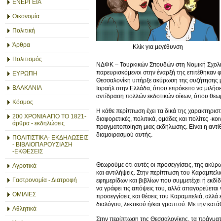
ΕΝΕΡΓΕΙΑ
Οικονομία
Πολιτική
Άρθρα
Κλίκ για μεγέθυνση
Πολιτισμός
ΝΔΦΚ – Τουρκικών Σπουδών στη Νομική Σχολή Α
παρευρισκόμενοι στην έναρξή της επιτέθηκαν 
ΕΥΡΩΠΗ
Θεσσαλονίκη υπήρξε ακύρωση της συζήτησης 
ΒΑΛΚΑΝΙΑ
Ισραήλ στην Ελλάδα, όπου επρόκειτο να μιλήσε
αντίδραση πολλών εκδοτικών οίκων, όπου θεω
Κόσμος
Η κάθε περίπτωση έχει τα δικά της χαρακτηριστι
200 ΧΡΟΝΙΑ ΑΠΟ ΤΟ 1821-
διαφορετικές, πολιτικά, ομάδες και πολίτες -κ
άρθρα - εκδηλώσεις
πραγματοποίηση μιας εκδήλωσης. Είναι η αντί
διαμοιρασμού αυτής.
ΠΟΛΙΤΙΣΤΙΚΑ- ΕΚΔΗΛΩΣΕΙΣ
- ΒΙΒΛΙΟΠΑΡΟΥΣΙΑΣΗ
-ΕΚΘΕΣΕΙΣ
Θεωρούμε ότι αυτές οι προσεγγίσεις, της ακύρω
Αγροτικά
και αντιλήψεις. Στην περίπτωση του Καραμπελ
Γαστρονομία - Διατροφή
εφημερίδων και βιβλίων που συμμετέχει ή εκδ
να γράφει τις απόψεις του, αλλά απαγορεύεται ν
ΟΜΙΛΙΕΣ
προσεγγίσεις και θέσεις του Καραμπελιά, αλλά 
διαλόγου, λεκτικού ή/και γραπτού. Με την κατά
Αθλητικά
Στην περίπτωση της Θεσσαλονίκης, τα πράγματα