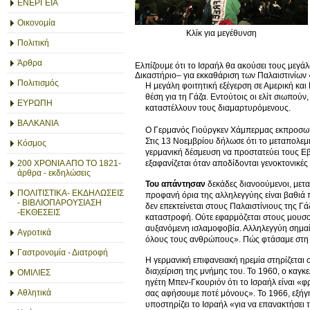
ΕΝΕΡΓΕΙΑ
Οικονομία
Κλίκ για μεγέθυνση
Πολιτική
Άρθρα
Ελπίζουμε ότι το Ισραήλ θα ακούσει τους μεγάλ
Δικαστήριο– για εκκαθάριση των Παλαιστινίων ●
Πολιτισμός
Η μεγάλη φοιτητική εξέγερση σε Αμερική κα
θέση για τη Γάζα. Εντούτοις οι ελίτ σιωπού
ΕΥΡΩΠΗ
καταστέλλουν τους διαμαρτυρόμενους.
ΒΑΛΚΑΝΙΑ
Ο Γερμανός Γιούργκεν Χάμπερμας εκπροσωπ
Στις 13 Νοεμβρίου δήλωσε ότι το μεταπολεμ
Κόσμος
γερμανική δέσμευση να προστατεύει τους Εβ
εξαφανίζεται όταν αποδίδονται γενοκτονικές
200 ΧΡΟΝΙΑ ΑΠΟ ΤΟ 1821-
άρθρα - εκδηλώσεις
Του απάντησαν
δεκάδες διανοούμενοι, μετα
ΠΟΛΙΤΙΣΤΙΚΑ- ΕΚΔΗΛΩΣΕΙΣ
προφανή όρια της αλληλεγγύης είναι βαθιά 
- ΒΙΒΛΙΟΠΑΡΟΥΣΙΑΣΗ
δεν επεκτείνεται στους Παλαιστίνιους της Γ
-ΕΚΘΕΣΕΙΣ
καταστροφή. Ούτε εφαρμόζεται στους μουσ
αυξανόμενη ισλαμοφοβία. Αλληλεγγύη σημαίνε
Αγροτικά
όλους τους ανθρώπους». Πώς φτάσαμε στη
Γαστρονομία - Διατροφή
Η γερμανική επιφανειακή ηρεμία στηρίζεται
διαχείριση της μνήμης του. Το 1960, ο καγκ
ΟΜΙΛΙΕΣ
ηγέτη Μπεν-Γκουριόν ότι το Ισραήλ είναι «
Αθλητικά
σας αφήσουμε ποτέ μόνους». Το 1966, εξήγ
υποστηρίζει το Ισραήλ «για να επανακτήσει τ