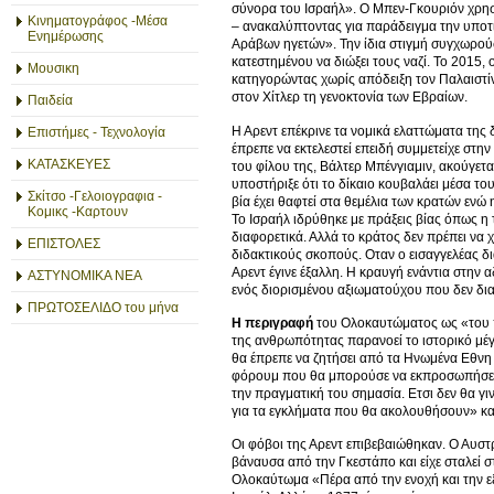
σύνορα του Ισραήλ». Ο Μπεν-Γκουριόν χρησι
Κινηματογράφος -Μέσα
– ανακαλύπτοντας για παράδειγμα την υποτι
Ενημέρωσης
Αράβων ηγετών». Την ίδια στιγμή συγχωρού
κατεστημένου να διώξει τους ναζί. Το 2015,
Μουσικη
κατηγορώντας χωρίς απόδειξη τον Παλαιστίν
στον Χίτλερ τη γενοκτονία των Εβραίων.
Παιδεία
Η Αρεντ επέκρινε τα νομικά ελαττώματα της 
Επιστήμες - Τεχνολογία
έπρεπε να εκτελεστεί επειδή συμμετείχε στ
ΚΑΤΑΣΚΕΥΕΣ
του φίλου της, Βάλτερ Μπένγιαμιν, ακούγετα
υποστήριξε ότι το δίκαιο κουβαλάει μέσα του
Σκίτσο -Γελοιογραφια -
βία έχει θαφτεί στα θεμέλια των κρατών ενώ
Κομικς -Καρτουν
Το Ισραήλ ιδρύθηκε με πράξεις βίας όπως η
διαφορετικά. Αλλά το κράτος δεν πρέπει να χρ
ΕΠΙΣΤΟΛΕΣ
διδακτικούς σκοπούς. Οταν ο εισαγγελέας δ
Αρεντ έγινε έξαλλη. Η κραυγή ενάντια στην α
ΑΣΤΥΝΟΜΙΚΑ ΝΕΑ
ενός διορισμένου αξιωματούχου που δεν δια
ΠΡΩΤΟΣΕΛΙΔΟ του μήνα
Η περιγραφή
του Ολοκαυτώματος ως «του πι
της ανθρωπότητας παρανοεί το ιστορικό μέγ
θα έπρεπε να ζητήσει από τα Ηνωμένα Εθνη 
φόρουμ που θα μπορούσε να εκπροσωπήσει 
την πραγματική του σημασία. Ετσι δεν θα 
για τα εγκλήματα που θα ακολουθήσουν» κα
Οι φόβοι της Αρεντ επιβεβαιώθηκαν. Ο Αυστρ
βάναυσα από την Γκεστάπο και είχε σταλεί σ
Ολοκαύτωμα «Πέρα από την ενοχή και την εξι