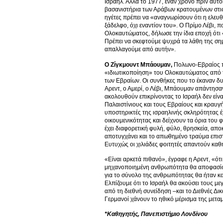
Ισραήλ. Αλλά το 1977, έναν χρόνο πριν αυτο
βασανιστήρια των Αράβων κρατουμένων στις 
ηγέτες πρέπει να «αναγνωρίσουν ότι η ελευθε
ξάδελφο, όχι εναντίον του». Ο Πρίμο Λέβι, 
Ολοκαυτώματος, δήλωσε την ίδια εποχή ότι
Πρέπει να σκεφτούμε ψυχρά τα λάθη της ση
απαλλαγούμε από αυτήν».
Ο Ζίγκμουντ Μπάουμαν,
Πολωνο-Εβραίος π
«ιδιωτικοποίηση» του Ολοκαυτώματος από το 
των Εβραίων. Οι συνθήκες που το έκαναν δυ
Αρεντ, ο Αμερί, ο Λέβι, Μπάουμαν απάντησ
ακολουθούν επικρίνοντας το Ισραήλ δεν είνα
Παλαιστίνιους και τους Εβραίους και κραυγή
υποστηρικτές της ισραηλινής σκληρότητας 
οικουμενικότητας και δείχνουν τα όρια του 
έχει διαφορετική φυλή, φύλο, θρησκεία, αποκ
αποτυγχάνει και το απωθημένο τραύμα επισ
Ευτυχώς οι χιλιάδες φοιτητές απαντούν κα
«Είναι αρκετά πιθανό», έγραφε η Αρεντ, «ότ
μηχανοποιημένη ανθρωπότητα θα αποφασίσε
για το σύνολο της ανθρωπότητας θα ήταν κ
Ελπίζουμε ότι το Ισραήλ θα ακούσει τους με
από τη διεθνή συνείδηση –και το Διεθνές Δι
Γερμανοί χάνουν το ηθικό μέρισμα της μεταμ
*Καθηγητής, Πανεπιστήμιο Λονδίνου