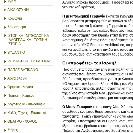
Υγεία
Ανγκελα Μέρκελ προσαύξησε. Η ασφάλεια το
γερμανικού κράτους.
ΔΙΚΑΙΟΣΥΝΗ
Η μεταπολεμική Γερμανία
έκανε τα εγκλήμα
Κοινωνία
βαρβαρότητα μεταμορφώθηκε εύκολα αλλά μη
που επιδιώκει να ξεπλύνει τη Γερμανία από
Σαν σημερα...
Εβραίων, αλλά όχι των άλλων θυμάτων - κο
όρων υποστήριξη του Ισραήλ επεκτείνεται στ
ΙΣΤΟΡΙΚΑ - ΜΥΘΟΛΟΓΙΚΑ
-ΛΑΟΓΡΑΦΙΚΑ - ΤΟΠΙΚΗ
«αντισημιτισμό», όπως είδαμε πρόσφατα. Οπ
ΙΣΤΟΡΙΑ
σημαντικής ΜΚΟ Forensic Architecture, «ο γ
και να αναβιώνει υπό την αιγίδα της υποστήρ
ΒΥΖΑΝΤΙΟ
μουσουλμάνοι αντικατέστησαν τους Εβραίο
ΡΩΜΑΪΚΗ ΑΥΤΟΚΡΑΤΟΡΙΑ
Οι «προφήτες» του Ισραήλ
Πώς αντιμετώπισαν την επιθετική πολιτική τ
ΠΑΠΑΣ ΒΑΤΙΚΑΝΟ
διανοητές που έζησαν το Ολοκαύτωμα; Η Χά
Αρχαιολογία
20ού αιώνα, προειδοποίησε για τα μελλοντι
«Ο Αϊχμαν στην Ιερουσαλήμ». Η δίκη του Αϊ
Θρησκειολογικά
Ισραήλ, υποστηρίζει, αλλά η στρατηγική της 
της δίκης στην ιστορία των Εβραίων και έχα
Ποίηση - Κείμενα
Διαφωτισμού οικοδομώντας μια οικουμενικ
Λογοτεχνια - Φιλοσοφία
Ο Μπεν-Γκουριόν
και ο εισαγγελέας Χάουσ
συνέθεσαν ένα έπος θυματοποίησης και κατ
Καλές Τέχνες - Εικαστικά
ταυτότητα. Η δίκη χειραγωγήθηκε για να δι
Ιστορίας. Υποστήριξε ότι οι Εβραίοι αντιμε
ΘΕΑΤΡΟ - ΧΟΡΟΣ
ίδρυση ενός εβραϊκού κράτους τους επέτρεψ
Στήλες
Πόλεμο της Ανεξαρτησίας, στο Σουέζ και στ