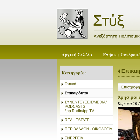
Αρχική Σελίδα
Ετήσιες Συνδρομ
Επικαι
Κατηγορίες
Τοπικά
Επιστροφή
Επικαιρότητα
Χρήσιμοι 
ΣΥΝΕΝΤΕΥΞΕΙΣ/MEDIA/
Κυριακή 19 
PODCASTS
/tpp.Radio/tpp.TV
REAL ESTATE
ΠΕΡΙΒΑΛΛΟΝ - ΟΙΚΟΛΟΓΙΑ
ΕΝΕΡΓΕΙΑ