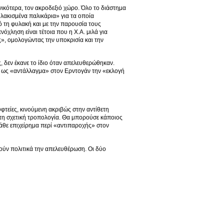
νικότερα, τον ακροδεξιό χώρο. Όλο το διάστημα
υλακισμένα παλικάρια» για τα οποία
 τη φυλακή και με την παρουσία τους
νόχληση είναι τέτοια που η Χ.Α. μιλά για
ς», ομολογώντας την υποκρισία και την
ς, δεν έκανε το ίδιο όταν απελευθερώθηκαν.
ε ως «αντάλλαγμα» στον Ερντογάν την «εκλογή
τείες, κινούμενη ακριβώς στην αντίθετη
τη σχετική τροπολογία. Θα μπορούσε κάποιος
κάθε επιχείρημα περί «αντιπαροχής» στον
ούν πολιτικά την απελευθέρωση. Οι δύο