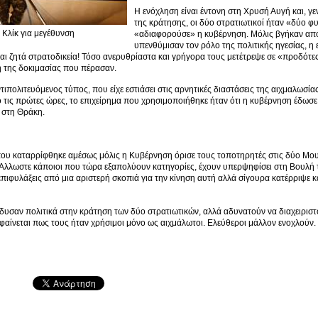
Η ενόχληση είναι έντονη στη Χρυσή Αυγή και, γε
της κράτησης, οι δύο στρατιωτικοί ήταν «δύο φ
Κλίκ για μεγέθυνση
«αδιαφορούσε» η κυβέρνηση. Μόλις βγήκαν από
υπενθύμισαν τον ρόλο της πολιτικής ηγεσίας, η ε
αι ζητά στρατοδικεία! Τόσο ανερυθρίαστα και γρήγορα τους μετέτρεψε σε «προδότε
η της δοκιμασίας που πέρασαν.
ντιπολιτευόμενος τύπος, που είχε εστιάσει στις αρνητικές διαστάσεις της αιχμαλωσία
 τις πρώτες ώρες, το επιχείρημα που χρησιμοποιήθηκε ήταν ότι η κυβέρνηση έδωσ
 στη Θράκη.
ου καταρρίφθηκε αμέσως μόλις η Κυβέρνηση όρισε τους τοποτηρητές στις δύο Μουφ
Άλλωστε κάποιοι που τώρα εξαπολύουν κατηγορίες, έχουν υπερψηφίσει στη Βουλή 
επιφυλάξεις από μια αριστερή σκοπιά για την κίνηση αυτή αλλά σίγουρα κατέρριψε 
δυσαν πολιτικά στην κράτηση των δύο στρατιωτικών, αλλά αδυνατούν να διαχειριστ
 φαίνεται πως τους ήταν χρήσιμοι μόνο ως αιχμάλωτοι. Ελεύθεροι μάλλον ενοχλούν.