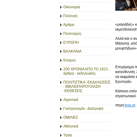
Οικονομία
Πολιτική
«ραγιάδες» κ
Άρθρα
εκμετάλλευσ
Πολιτισμός
Αλλά και ο α
ΕΥΡΩΠΗ
Μάλιστα, από
μουφτήδων»
ΒΑΛΚΑΝΙΑ
Κόσμος
Επιχείρημα π
200 ΧΡΟΝΙΑ ΑΠΟ ΤΟ 1821-
κατεύθυνση. 
άρθρα - εκδηλώσεις
να εκφράσει 
Ερντογάν.
ΠΟΛΙΤΙΣΤΙΚΑ- ΕΚΔΗΛΩΣΕΙΣ
- ΒΙΒΛΙΟΠΑΡΟΥΣΙΑΣΗ
-ΕΚΘΕΣΕΙΣ
Κάποιοι επέν
στρατιωτικοί
Αγροτικά
πηγη:
tvxs.gr
Γαστρονομία - Διατροφή
ΟΜΙΛΙΕΣ
Αθλητικά
Υγεία