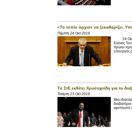
«Το τοπίο άρχισε να ξεκαθαρίζει. Υ
Πέμπτη 24 Οκτ 2019
24 Οκτωβρί
Ελένης Του
πρώην προσ
υπουργός Δ
Το ΣτΕ εκθέτει Χρυσοχοϊδη για το δι
Τετάρτη 23 Οκτ 2019
Μια ιδιαιτ
διαβατήριο
εφοπλιστή 