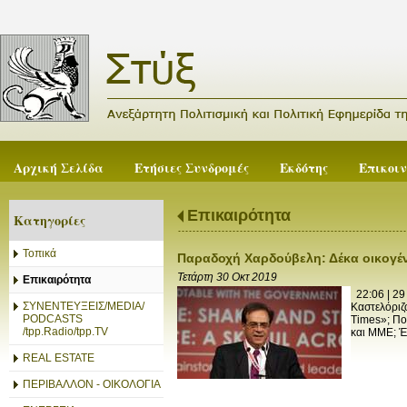
Αρχική Σελίδα
Ετήσιες Συνδρομές
Εκδότης
Επικοι
Επικαιρότητα
Κατηγορίες
Τοπικά
Παραδοχή Χαρδούβελη: Δέκα οικογέν
Τετάρτη 30 Οκτ 2019
Επικαιρότητα
22:06 | 29
ΣΥΝΕΝΤΕΥΞΕΙΣ/MEDIA/
Καστελόριζ
PODCASTS
Times»; Πο
/tpp.Radio/tpp.TV
και ΜΜΕ; Έν
REAL ESTATE
ΠΕΡΙΒΑΛΛΟΝ - ΟΙΚΟΛΟΓΙΑ