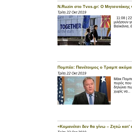
N.Ruzin στο Tvxs.gr: Ο Μητσοτάκης 
Τρίτη 22 Οκτ 2019
11:08 | 22
μιλήσουν γι
Βαλκάνια, ό
Πομπέο: Πανέτοιμος ο Τραμπ ακόμα κ
Τρίτη 22 Οκτ 2019
Μάικ Πομπέ
πυρός που 
δηλώνει πως
χωρίς να...
«Κομανέτσι δεν θα γίνω – Ζητώ κατ’