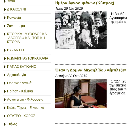
Υγεία
Ημέρα Αγνοουμένων (Κύπρος)
Τρίτη 29 Οκτ 2019
ΔΙΚΑΙΟΣΥΝΗ
Η Βουλή τω
Κοινωνία
Αγνοουμένω
της ημέρας 
Σαν σημερα...
ΙΣΤΟΡΙΚΑ - ΜΥΘΟΛΟΓΙΚΑ
-ΛΑΟΓΡΑΦΙΚΑ - ΤΟΠΙΚΗ
ΙΣΤΟΡΙΑ
ΒΥΖΑΝΤΙΟ
ΡΩΜΑΪΚΗ ΑΥΤΟΚΡΑΤΟΡΙΑ
ΠΑΠΑΣ ΒΑΤΙΚΑΝΟ
Όταν η Δόμνα Μιχαηλίδου «έμπλεξε» τ
Αρχαιολογία
Δευτέρα 28 Οκτ 2019
17:27 | 28
Θρησκειολογικά
την επέτει
έπος του ‘
Ποίηση - Κείμενα
έγραψε σε..
Λογοτεχνια - Φιλοσοφία
Καλές Τέχνες - Εικαστικά
ΘΕΑΤΡΟ - ΧΟΡΟΣ
Στήλες