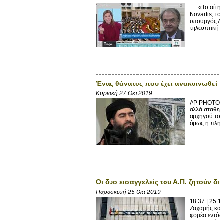
«Το αίτημα
Novartis, 
υπουργός Δ
τηλεοπτική 
Ένας θάνατος που έχει ανακοινωθεί
Κυριακή 27 Οκτ 2019
AP PHOTO 2
αλλά σταθερ
αρχηγού το
όμως η πλη
Οι δυο εισαγγελείς του Α.Π. ζητούν
Παρασκευή 25 Οκτ 2019
18:37 | 25
Ζαχαρής κα
φορέα εντός