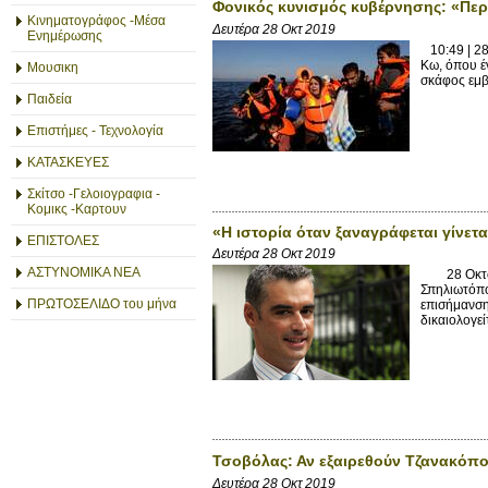
Φονικός κυνισμός κυβέρνησης: «Περ
Κινηματογράφος -Μέσα
Δευτέρα 28 Οκτ 2019
Ενημέρωσης
10:49 | 28
Κω, όπου έ
Μουσικη
σκάφος εμβ
Παιδεία
Επιστήμες - Τεχνολογία
ΚΑΤΑΣΚΕΥΕΣ
Σκίτσο -Γελοιογραφια -
Κομικς -Καρτουν
«Η ιστορία όταν ξαναγράφεται γίνετ
ΕΠΙΣΤΟΛΕΣ
Δευτέρα 28 Οκτ 2019
ΑΣΤΥΝΟΜΙΚΑ ΝΕΑ
28 Οκτωβρί
Σπηλιωτόπο
ΠΡΩΤΟΣΕΛΙΔΟ του μήνα
επισήμανση 
δικαιολογεί
Τσοβόλας: Αν εξαιρεθούν Τζανακόπου
Δευτέρα 28 Οκτ 2019