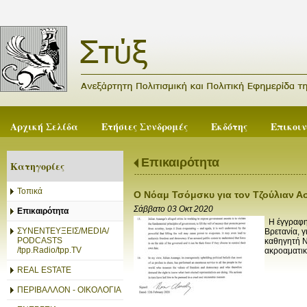
Αρχική Σελίδα
Ετήσιες Συνδρομές
Εκδότης
Επικοι
Επικαιρότητα
Κατηγορίες
Τοπικά
Ο Νόαμ Τσόμσκυ για τον Τζούλιαν Α
Σάββατο 03 Οκτ 2020
Επικαιρότητα
Η έγγραφη 
ΣΥΝΕΝΤΕΥΞΕΙΣ/MEDIA/
Βρετανία, 
PODCASTS
καθηγητή Ν
/tpp.Radio/tpp.TV
ακροαματική
REAL ESTATE
ΠΕΡΙΒΑΛΛΟΝ - ΟΙΚΟΛΟΓΙΑ