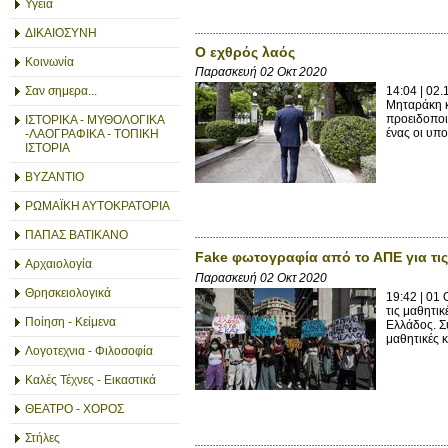
Υγεία
ΔΙΚΑΙΟΣΥΝΗ
Ο εχθρός λαός
Κοινωνία
Παρασκευή 02 Οκτ 2020
Σαν σημερα...
14:04 | 02
Μηταράκη κ
προειδοποι
ΙΣΤΟΡΙΚΑ - ΜΥΘΟΛΟΓΙΚΑ
ένας οι υπο
-ΛΑΟΓΡΑΦΙΚΑ - ΤΟΠΙΚΗ
ΙΣΤΟΡΙΑ
ΒΥΖΑΝΤΙΟ
ΡΩΜΑΪΚΗ ΑΥΤΟΚΡΑΤΟΡΙΑ
ΠΑΠΑΣ ΒΑΤΙΚΑΝΟ
Fake φωτογραφία από το ΑΠΕ για τι
Αρχαιολογία
Παρασκευή 02 Οκτ 2020
Θρησκειολογικά
19:42 | 01 
τις μαθητι
Ποίηση - Κείμενα
Ελλάδος. Σ
μαθητικές κ
Λογοτεχνια - Φιλοσοφία
Καλές Τέχνες - Εικαστικά
ΘΕΑΤΡΟ - ΧΟΡΟΣ
Στήλες