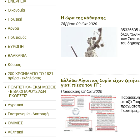
ΕΝΕΡΓΕΙΑ
Οικονομία
Η ώρα της κάθαρσης
Πολιτική
Σάββατο 03 Οκτ 2020
Άρθρα
85336635 ©
όλων των κ
Πολιτισμός
των Συντακ
του δημοκρα
ΕΥΡΩΠΗ
ΒΑΛΚΑΝΙΑ
Κόσμος
200 ΧΡΟΝΙΑ ΑΠΟ ΤΟ 1821-
άρθρα - εκδηλώσεις
Ελλάδα-Αίγυπτος-Συρία είχαν ζητήσ
γιατί πίεσε τον ΓΓ ;
ΠΟΛΙΤΙΣΤΙΚΑ- ΕΚΔΗΛΩΣΕΙΣ
Παρασκευή 02 Οκτ 2020
- ΒΙΒΛΙΟΠΑΡΟΥΣΙΑΣΗ
-ΕΚΘΕΣΕΙΣ
Παρασκευή,
μεταξύ Του
Αγροτικά
πραγματοπο
Γκουτέρες,
Γαστρονομία - Διατροφή
ΟΜΙΛΙΕΣ
Αθλητικά