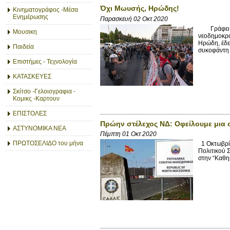
Όχι Μωυσής, Ηρώδης!
Κινηματογράφος -Μέσα
Ενημέρωσης
Παρασκευή 02 Οκτ 2020
Γράφει ο m
Μουσικη
νεοδημοκρα
Ηρώδη, έδε
Παιδεία
συκοφάντη 
Επιστήμες - Τεχνολογία
ΚΑΤΑΣΚΕΥΕΣ
Σκίτσο -Γελοιογραφια -
Κομικς -Καρτουν
ΕΠΙΣΤΟΛΕΣ
Πρώην στέλεχος ΝΔ: Οφείλουμε μια 
ΑΣΤΥΝΟΜΙΚΑ ΝΕΑ
Πέμπτη 01 Οκτ 2020
ΠΡΩΤΟΣΕΛΙΔΟ του μήνα
1 Οκτωβρίο
Πολιτικού 
στην “Καθη