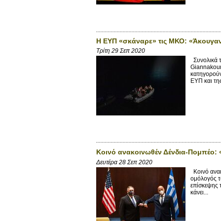
Η ΕΥΠ «σκάναρε» τις ΜΚΟ: «Άκουγαν»
Τρίτη 29 Σεπ 2020
Συνολικά τ
Giannakour
κατηγορούντ
ΕΥΠ και της
Κοινό ανακοινωθέν Δένδια-Πομπέο:
Δευτέρα 28 Σεπ 2020
Κοινό ανακ
ομόλογός τ
επίσκεψης 
κάνει...