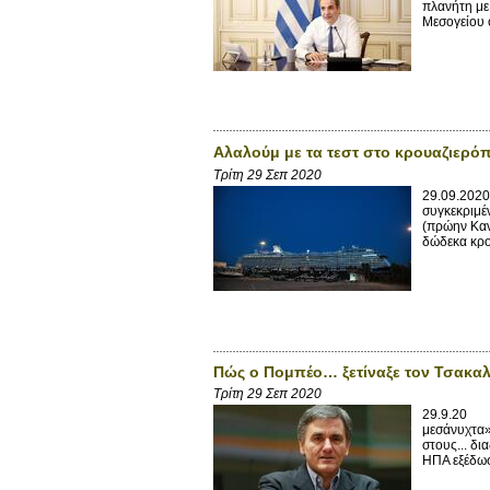
πλανήτη με
Μεσογείου ό
Αλαλούμ με τα τεστ στο κρουαζιερόπλ
Τρίτη 29 Σεπ 2020
29.09.2020
συγκεκριμέ
(πρώην Καν
δώδεκα κρο
Πώς ο Πομπέο… ξετίναξε τον Τσακαλ
Τρίτη 29 Σεπ 2020
29.9.20 Μπ
μεσάνυχτα»
στους... δ
ΗΠΑ εξέδωσ