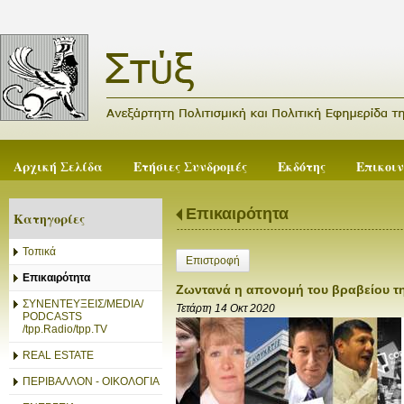
Αρχική Σελίδα
Ετήσιες Συνδρομές
Εκδότης
Επικοι
Επικαιρότητα
Κατηγορίες
Τοπικά
Επιστροφή
Επικαιρότητα
Ζωντανά η απονομή του βραβείου τ
ΣΥΝΕΝΤΕΥΞΕΙΣ/MEDIA/
Τετάρτη 14 Οκτ 2020
PODCASTS
/tpp.Radio/tpp.TV
REAL ESTATE
ΠΕΡΙΒΑΛΛΟΝ - ΟΙΚΟΛΟΓΙΑ