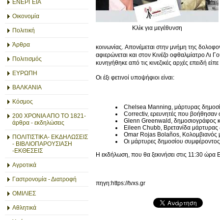
ΕΝΕΡΓΕΙΑ
Οικονομία
Κλίκ για μεγέθυνση
Πολιτική
Άρθρα
κοινωνίας. Απονέμεται στην μνήμη της δολοφ
αφιερώνεται και στον Κινέζο οφθαλμίατρο Λι Γο
Πολιτισμός
κυνηγήθηκε από τις κινεζικές αρχές επειδή είπ
ΕΥΡΩΠΗ
Οι έξι φετινοί υποψήφιοι είναι:
ΒΑΛΚΑΝΙΑ
Κόσμος
Chelsea Manning, μάρτυρας δημοσί
Correctiv, ερευνητές που βοήθησα
200 ΧΡΟΝΙΑ ΑΠΟ ΤΟ 1821-
Glenn Greenwald, δημοσιογράφος 
άρθρα - εκδηλώσεις
Eileen Chubb, Βρετανίδα μάρτυρας 
Omar Rojas Bolaños, Κολομβιανός
ΠΟΛΙΤΙΣΤΙΚΑ- ΕΚΔΗΛΩΣΕΙΣ
Οι μάρτυρες δημοσίου συμφέροντος 
- ΒΙΒΛΙΟΠΑΡΟΥΣΙΑΣΗ
-ΕΚΘΕΣΕΙΣ
Η εκδήλωση, που θα ξεκινήσει στις 11:30 ώρα Ε
Αγροτικά
Γαστρονομία - Διατροφή
πηγη:https://tvxs.gr
ΟΜΙΛΙΕΣ
Αθλητικά