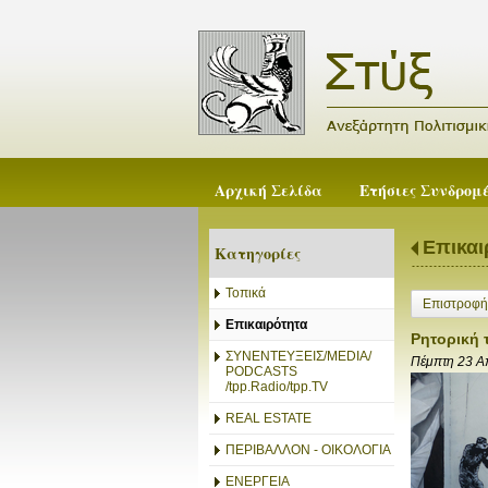
Αρχική Σελίδα
Ετήσιες Συνδρομ
Επικαι
Κατηγορίες
Τοπικά
Επιστροφή
Επικαιρότητα
Ρητορική 
ΣΥΝΕΝΤΕΥΞΕΙΣ/MEDIA/
Πέμπτη 23 Α
PODCASTS
/tpp.Radio/tpp.TV
REAL ESTATE
ΠΕΡΙΒΑΛΛΟΝ - ΟΙΚΟΛΟΓΙΑ
ΕΝΕΡΓΕΙΑ