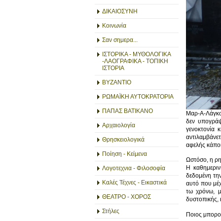
ΔΙΚΑΙΟΣΥΝΗ
Κοινωνία
Σαν σημερα...
ΙΣΤΟΡΙΚΑ - ΜΥΘΟΛΟΓΙΚΑ
-ΛΑΟΓΡΑΦΙΚΑ - ΤΟΠΙΚΗ
ΙΣΤΟΡΙΑ
ΒΥΖΑΝΤΙΟ
ΡΩΜΑΪΚΗ ΑΥΤΟΚΡΑΤΟΡΙΑ
ΠΑΠΑΣ ΒΑΤΙΚΑΝΟ
Μαρ-Α-Λάγκο,
δεν υπογράψ
Αρχαιολογία
γενοκτονία 
αντιλαμβάνετ
Θρησκειολογικά
αφελής κάποιο
Ποίηση - Κείμενα
Ωστόσο, η ρη
Η καθημεριν
Λογοτεχνια - Φιλοσοφία
δεδομένη την
Καλές Τέχνες - Εικαστικά
αυτό που μέχ
τω χρόνω, μ
ΘΕΑΤΡΟ - ΧΟΡΟΣ
δυστοπικής, 
Στήλες
Ποιος μπορού