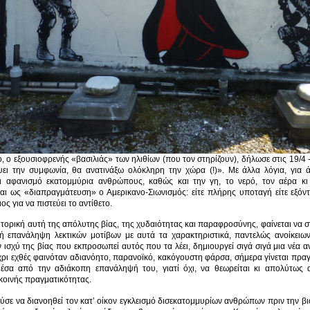
 o εξουσιοφρενής «βασιλιάς» των ηλιθίων (που τον στηρίζουν), δήλωσε στις 19/4 -
ει την συμφωνία, θα ανατινάξω ολόκληρη την χώρα (!)». Με άλλα λόγια, για ά
κι αφανισμό εκατομμύρια ανθρώπους, καθώς και την γη, το νερό, τον αέρα κι 
αι ως «διαπραγμάτευση» ο Αμερικανο-Σιωνισμός: είτε πλήρης υποταγή είτε εξόν
ς για να πιστεύει το αντίθετο.
τορική αυτή της απόλυτης βίας, της χυδαιότητας και παραφροσύνης, φαίνεται να στ
ή επανάληψη λεκτικών μοτίβων με αυτά τα χαρακτηριστικά, παντελώς ανοίκειων
 ισχύ της βίας που εκπροσωπεί αυτός που τα λέει, δημιουργεί σιγά σιγά μια νέα α
ρι εχθές φαινόταν αδιανόητο, παρανοϊκό, κακόγουστη φάρσα, σήμερα γίνεται πραγ
έσα από την αδιάκοπη επανάληψή του, γιατί όχι, να θεωρείται κι απολύτως 
κοινής πραγματικότητας.
σε να διανοηθεί τον κατ’ οίκον εγκλεισμό δισεκατομμυρίων ανθρώπων πριν την β