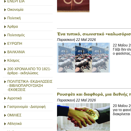
ΕΝΕΡΓΕΙΑ
Οικονομία
Πολιτική
Άρθρα
Ένα τυπικό, σιωνιστικό «καλωσόρι
Πολιτισμός
Παρασκευή 22 Μαΐ 2026
ΕΥΡΩΠΗ
22 Μαΐου 2
Γάζα δεν εί
ΒΑΛΚΑΝΙΑ
ο φασίστας
Κόσμος
200 ΧΡΟΝΙΑ ΑΠΟ ΤΟ 1821-
άρθρα - εκδηλώσεις
ΠΟΛΙΤΙΣΤΙΚΑ- ΕΚΔΗΛΩΣΕΙΣ
- ΒΙΒΛΙΟΠΑΡΟΥΣΙΑΣΗ
-ΕΚΘΕΣΕΙΣ
Ρουσφέτι και διαφθορά, μια διεθνής 
Αγροτικά
Παρασκευή 22 Μαΐ 2026
20 Μαΐου 2
Γαστρονομία - Διατροφή
για το φαι
διακρίνεται
ΟΜΙΛΙΕΣ
Αθλητικά