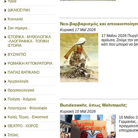
Υγεία
ΔΙΚΑΙΟΣΥΝΗ
Κοινωνία
Νεο-βαρβαρισμός και αποικιοποίησ
Σαν σημερα...
Κυριακή 17 Μαΐ 2026
17 Μαΐου 2026 Πυργίτ
ΙΣΤΟΡΙΚΑ - ΜΥΘΟΛΟΓΙΚΑ
αμείωτα. Ζούμε την γε
-ΛΑΟΓΡΑΦΙΚΑ - ΤΟΠΙΚΗ
κάτι που μπορεί να ξα
ΙΣΤΟΡΙΑ
ΒΥΖΑΝΤΙΟ
ΡΩΜΑΪΚΗ ΑΥΤΟΚΡΑΤΟΡΙΑ
ΠΑΠΑΣ ΒΑΤΙΚΑΝΟ
Αρχαιολογία
Θρησκειολογικά
Ποίηση - Κείμενα
Bundeswehr, όπως Wehrmacht;
Λογοτεχνια - Φιλοσοφία
Κυριακή 10 Μαΐ 2026
Καλές Τέχνες - Εικαστικά
10 Μαΐου 20
Γερμανίας,
πραγματοπο
ΘΕΑΤΡΟ - ΧΟΡΟΣ
υποχρεωτικ
Στήλες