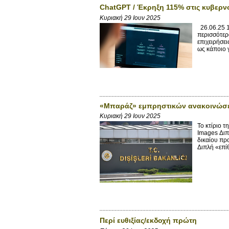
ChatGPT / Έκρηξη 115% στις κυβερνο
Κυριακή 29 Ιουν 2025
26.06.25 1
περισσότερο
επιχειρήσε
ως κάποιο 
«Μπαράζ» εμπρηστικών ανακοινώσεω
Κυριακή 29 Ιουν 2025
Το κτίριο 
Images Διπ
δικαίου πρ
Διπλή «επί
Περί ευθιξίας/εκδοχή πρώτη