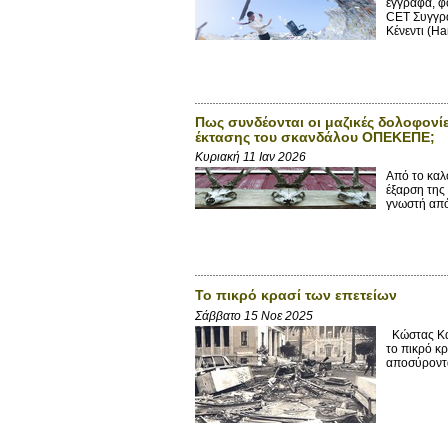
έγγραφα, φ
CET Συγγρα
Κένεντι (H
Πως συνδέονται οι μαζικές δολοφον
έκτασης του σκανδάλου ΟΠΕΚΕΠΕ;
Κυριακή 11 Ιαν 2026
Από το καλ
έξαρση της 
γνωστή από 
Το πικρό κρασί των επετείων
Σάββατο 15 Νοε 2025
Κώστας Καν
το πικρό κ
αποσύροντα