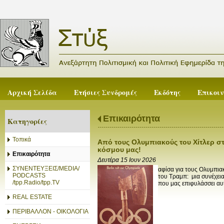
Αρχική Σελίδα
Ετήσιες Συνδρομές
Εκδότης
Επικοι
Επικαιρότητα
Κατηγορίες
Τοπικά
Από τους Ολυμπιακούς του Χίτλερ στ
κόσμου μας!
Επικαιρότητα
Δευτέρα 15 Ιουν 2026
ΣΥΝΕΝΤΕΥΞΕΙΣ/MEDIA/
αφίσα για τους Ολυμπια
PODCASTS
του Τραμπ: μια συνέχει
/tpp.Radio/tpp.TV
που μας επιφυλάσσει αυτ
REAL ESTATE
ΠΕΡΙΒΑΛΛΟΝ - ΟΙΚΟΛΟΓΙΑ