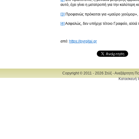
αυτό, έχει γίνει η μετατροπή για την καλύτερη 
[3]
Προφανώς πρόκειται για «μαύρο χιούμορ», πο
[4]
Ασφαλώς, δεν υπήρχε τέτοιο Γραφείο, αλλά 
από
:
https://pyrgitai.gr
Copyright © 2011 - 2026 Στύξ - Ανεξάρτητη Π
Κατασκευή Ι