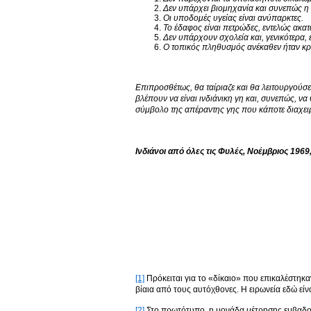
Δεν υπάρχει βιομηχανία και συνεπώς η 
Οι υποδομές υγείας είναι ανύπαρκτες.
Το έδαφος είναι πετρώδες, εντελώς ακατ
Δεν υπάρχουν σχολεία και, γενικότερα,
Ο τοπικός πληθυσμός ανέκαθεν ήταν κρα
Επιπροσθέτως, θα ταίριαζε και θα λειτουργούσ
βλέπουν να είναι ινδιάνικη γη και, συνεπώς, να
σύμβολο της απέραντης γης που κάποτε διαχειρίζ
Ινδιάνοι από όλες τις Φυλές, Νοέμβριος 1969
[1]
Πρόκειται για το «δίκαιο» που επικαλέστηκα
βίαια από τους αυτόχθονες. Η ειρωνεία εδώ ε
[2]
Στο πρωτότυπο, η μονάδα μέτρησης εμβαδού π