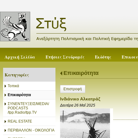
Αρχική Σελίδα
Ετήσιες Συνδρομές
Εκδότης
Επικοι
Επικαιρότητα
Κατηγορίες
Τοπικά
Επιστροφή
Επικαιρότητα
Ινδιάνικο Αλκατράζ
ΣΥΝΕΝΤΕΥΞΕΙΣ/MEDIA/
Δευτέρα 26 Μαΐ 2025
PODCASTS
/tpp.Radio/tpp.TV
REAL ESTATE
ΠΕΡΙΒΑΛΛΟΝ - ΟΙΚΟΛΟΓΙΑ