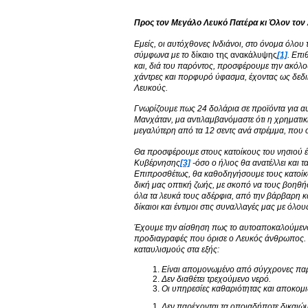
Προς τον Μεγάλο Λευκό Πατέρα κι Όλον τον
Εμείς, οι αυτόχθονες Ινδιάνοι, στο όνομα όλου
σύμφωνα με το
δίκαιο της ανακάλυψης
[1]
. Επι
και, διά του παρόντος, προσφέρουμε την ακόλ
χάντρες και πορφυρό ύφασμα, έχοντας ως δεδικ
Λευκούς.
Γνωρίζουμε πως 24 δολάρια σε προϊόντα για αυ
Μανχάταν, μα αντιλαμβανόμαστε ότι η χρηματικ
μεγαλύτερη από τα 12 σεντς ανά στρέμμα, που ο
Θα προσφέρουμε στους κατοίκους του νησιού έν
Κυβέρνησης
[3]
-όσο ο ήλιος θα ανατέλλει και τ
Επιπροσθέτως, θα καθοδηγήσουμε τους κατοίκ
δική μας οπτική ζωής, με σκοπό να τους βοηθή
όλα τα λευκά τους αδέρφια, από την βάρβαρη κ
δίκαιοι και έντιμοι στις συναλλαγές μας με όλο
Έχουμε την αίσθηση πως το αυτοαποκαλούμενο νη
προδιαγραφές που όρισε ο Λευκός άνθρωπος. Με
καταυλισμούς στα εξής:
Είναι απομονωμένο από σύγχρονες παρο
Δεν διαθέτει τρεχούμενο νερό.
Οι υπηρεσίες καθαριότητας και αποκομι
Δεν παρέχονται τα οποιαδήποτε δικαιώμ