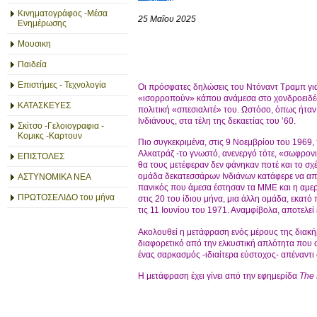
Κινηματογράφος -Μέσα
25 Μαΐου 2025
Ενημέρωσης
Μουσικη
Παιδεία
Επιστήμες - Τεχνολογία
Οι πρόσφατες δηλώσεις του Ντόναντ Τραμπ για 
«ισορροπούν» κάπου ανάμεσα στο χονδροειδές 
ΚΑΤΑΣΚΕΥΕΣ
πολιτική «σπεσιαλιτέ» του. Ωστόσο, όπως ήτα
Ινδιάνους, στα τέλη της δεκαετίας του ’60.
Σκίτσο -Γελοιογραφια -
Κομικς -Καρτουν
Πιο συγκεκριμένα, στις 9 Νοεμβρίου του 1969,
Αλκατράζ -το γνωστό, ανενεργό τότε, «σωφρονισ
ΕΠΙΣΤΟΛΕΣ
θα τους μετέφεραν δεν φάνηκαν ποτέ και το σχ
ομάδα δεκατεσσάρων Ινδιάνων κατάφερε να απο
ΑΣΤΥΝΟΜΙΚΑ ΝΕΑ
πανικός που άμεσα έστησαν τα ΜΜΕ και η αμε
ΠΡΩΤΟΣΕΛΙΔΟ του μήνα
στις 20 του ίδιου μήνα, μια άλλη ομάδα, εκατό
τις 11 Ιουνίου του 1971. Αναμφίβολα, αποτελε
Ακολουθεί η μετάφραση ενός μέρους της διακή
διαφορετικό από την ελκυστική απλότητα που σ
ένας σαρκασμός -ιδιαίτερα εύστοχος- απέναντι 
Η μετάφραση έχει γίνει από την εφημερίδα
The