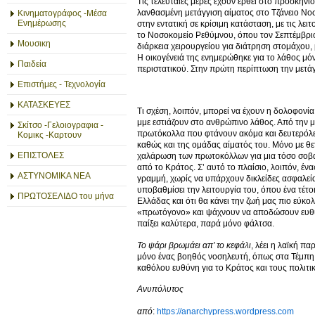
Τις τελευταίες μέρες έχουν έρθει στο προσκή
λανθασμένη μετάγγιση αίματος στο Τζάνειο Νο
Κινηματογράφος -Μέσα
Ενημέρωσης
στην εντατική σε κρίσιμη κατάσταση, με τις λ
το Νοσοκομείο Ρεθύμνου, όπου τον Σεπτέμβριο
Μουσικη
διάρκεια χειρουργείου για διάτρηση στομάχου, μ
Η οικογένειά της ενημερώθηκε για το λάθος μό
Παιδεία
περιστατικού. Στην πρώτη περίπτωση την μετάγγ
Επιστήμες - Τεχνολογία
ΚΑΤΑΣΚΕΥΕΣ
Τι σχέση, λοιπόν, μπορεί να έχουν η δολοφονία
μμε εστιάζουν στο ανθρώπινο λάθος. Από την μ
Σκίτσο -Γελοιογραφια -
πρωτόκολλα που φτάνουν ακόμα και δευτερόλε
Κομικς -Καρτουν
καθώς και της ομάδας αίματός του. Μόνο με θετ
ΕΠΙΣΤΟΛΕΣ
χαλάρωση των πρωτοκόλλων για μια τόσο σοβαρ
από το Κράτος. Σ’ αυτό το πλαίσιο, λοιπόν, έ
ΑΣΤΥΝΟΜΙΚΑ ΝΕΑ
γραμμή, χωρίς να υπάρχουν δικλείδες ασφαλείας
υποβαθμίσει την λειτουργία του, όπου ένα τέτοι
ΠΡΩΤΟΣΕΛΙΔΟ του μήνα
Ελλάδας και ότι θα κάνει την ζωή μας πιο εύκο
«πρωτόγονο» και ψάχνουν να αποδώσουν ευ
παίξει καλύτερα, παρά μόνο φάλτσα.
Το ψάρι βρωμάει απ’ το κεφάλι
, λέει η λαϊκή π
μόνο ένας βοηθός νοσηλευτή, όπως στα Τέμπη ο 
καθόλου ευθύνη για το Κράτος και τους πολιτικ
Ανυπόλυτος
από
:
https://anarchypress.wordpress.com