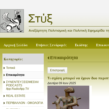
Αρχική Σελίδα
Ετήσιες Συνδρομές
Εκδότης
Επικοι
Επικαιρότητα
Κατηγορίες
Τοπικά
Επιστροφή
Επικαιρότητα
Τι σχέση μπορεί να έχουν δυο περιπ
ΣΥΝΕΝΤΕΥΞΕΙΣ/MEDIA/
Δευτέρα 09 Ιουν 2025
PODCASTS
/tpp.Radio/tpp.TV
REAL ESTATE
ΠΕΡΙΒΑΛΛΟΝ - ΟΙΚΟΛΟΓΙΑ