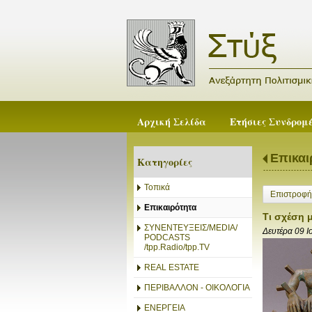
Αρχική Σελίδα
Ετήσιες Συνδρομ
Επικαι
Κατηγορίες
Τοπικά
Επιστροφή
Επικαιρότητα
Τι σχέση 
ΣΥΝΕΝΤΕΥΞΕΙΣ/MEDIA/
Δευτέρα 09 Ι
PODCASTS
/tpp.Radio/tpp.TV
REAL ESTATE
ΠΕΡΙΒΑΛΛΟΝ - ΟΙΚΟΛΟΓΙΑ
ΕΝΕΡΓΕΙΑ