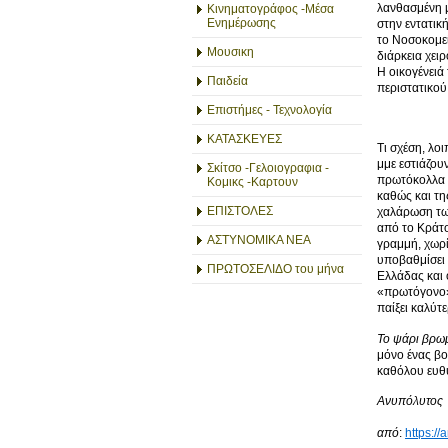
λανθασμένη μ
Κινηματογράφος -Μέσα
Ενημέρωσης
στην εντατικ
το Νοσοκομεί
Μουσικη
διάρκεια χει
Η οικογένειά
Παιδεία
περιστατικού
Επιστήμες - Τεχνολογία
ΚΑΤΑΣΚΕΥΕΣ
Τι σχέση, λο
μμε εστιάζου
Σκίτσο -Γελοιογραφια -
πρωτόκολλα π
Κομικς -Καρτουν
καθώς και τη
ΕΠΙΣΤΟΛΕΣ
χαλάρωση των
από το Κράτο
ΑΣΤΥΝΟΜΙΚΑ ΝΕΑ
γραμμή, χωρί
υποβαθμίσει τ
ΠΡΩΤΟΣΕΛΙΔΟ του μήνα
Ελλάδας και 
«πρωτόγονο»
παίξει καλύτ
Το ψάρι βρωμ
μόνο ένας βο
καθόλου ευθύ
Ανυπόλυτος
από
:
https:/