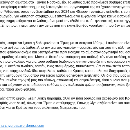
ετάγγιση αίματος στο Τζάνειο Νοσοκομείο. Το λάθος αυτό προκάλεσε σοβαρές επιπλ
ή σε κρίσιμη κατάσταση, με τις λειτουργίες του οργανισμού της να έχουν απενεργο
ο Ρεθύμνου, όπου τον Σεπτέμβριο του 2024 μια 45χρονη γυναίκα υπεβλήθη, επίσης
ρουργείου για διάτρηση στομάχου, με αποτέλεσμα να εμφανίσει ίκτερο και να εισαχθεί
 της ενημερώθηκε για το λάθος μόνο μετά την έξοδό της από την εντατική, και κατ
. Στην πρώτη περίπτωση την μετάγγιση την έκανε βοηθός νοσηλευτή, που δεν επιτρέπε
ιπόν, μπορεί να έχουν η δολοφονία στα Τέμπη με τα «ιατρικά λάθη»; Η απάντηση είναι
ν στο ανθρώπινο λάθος. Από την μια των γιατρών – νοσηλευτών και από την άλλη τ
ου φτάνουν ακόμα και δευτερόλεπτα πριν εισαχθεί το αίμα στον οργανισμό του α
ς ομάδας αίματός του. Μόνο με θετική ανταπόκριση του ασθενή, εάν είναι σε θέση, 
 πρωτοκόλλων για μια τόσο σοβαρή διαδικασία αντικατοπτρίζει την υπονόμευση κα
ς. Σ’ αυτό το πλαίσιο, λοιπόν, ένας σταθμάρχης, πιθανότατα βύσμα πολιτικών τοπο
ς να υπάρχουν δικλείδες ασφαλείας, καθώς το Κράτος και οι πολιτικοί διαχειριστές 
ην λειτουργία του, όπου ένα τέτοιο λάθος θα γινόταν αντιληπτό. Οι ίδιοι που μας λι
ότι θα κάνει την ζωή μας πιο εύκολη, αποδοτική και ασφαλέστερη, είναι οι ίδιοι π
 και ψάχνουν να αποδώσουν ευθύνες
στην «τελευταία τρύπα του ζουρνά»
, ενώ ο ζ
ερα, παρά μόνο φάλτσα.
άει απ’ το κεφάλι
, λέει η λαϊκή παροιμία, αλλά αν είσαι δούλος και φερέφωνο του Κρ
ηθός νοσηλευτή, όπως στα Τέμπη ο σταθμάρχης. Όπως η λίγη αλήθεια είναι και αυτή 
νη για το Κράτος και τους πολιτικούς διαχειριστές του.
/anarchypress.wordpress.com