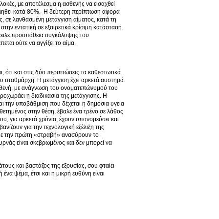
οκές, με αποτέλεσμα η ασθενής να εισαχθεί
ποιηθεί κατά 80%. Η δεύτερη περίπτωση αφορά
, σε λανθασμένη μετάγγιση αίματος, κατά τη
 στην εντατική σε εξαιρετικά κρίσιμη κατάσταση.
ήγγειλε προσπάθεια συγκάλυψης του
ται ούτε να αγγίξει το αίμα.
, ότι και στις δύο περιπτώσεις τα καθεστωτικά
ου σταθμάρχη. Η μετάγγιση έχει αρκετά αυστηρά
σθενή, με ανάγνωση του ονοματεπώνυμού του
προχωράει η διαδικασία της μετάγγισης. Η
ι την υποβάθμιση που δέχεται η δημόσια υγεία
θετημένος στην θέση, έβαλε ένα τρένο σε λάθος
του, για αρκετά χρόνια, έχουν υπονομεύσει και
βανίζουν για την τεχνολογική εξέλιξη της
ου με την πρώτη «στραβή» ανασύρουν το
ουρνάς είναι σκεβρωμένος και δεν μπορεί να
άτους και βαστάζος της εξουσίας, σου φταίει
ένα ψέμα, έτσι και η μικρή ευθύνη είναι