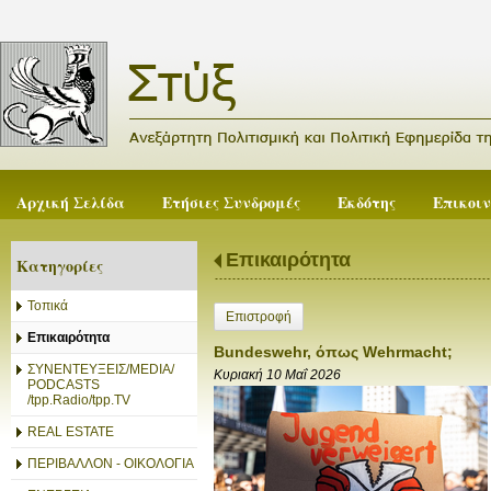
Αρχική Σελίδα
Ετήσιες Συνδρομές
Εκδότης
Επικοι
Επικαιρότητα
Κατηγορίες
Τοπικά
Επιστροφή
Επικαιρότητα
Bundeswehr, όπως Wehrmacht;
ΣΥΝΕΝΤΕΥΞΕΙΣ/MEDIA/
Κυριακή 10 Μαΐ 2026
PODCASTS
/tpp.Radio/tpp.TV
REAL ESTATE
ΠΕΡΙΒΑΛΛΟΝ - ΟΙΚΟΛΟΓΙΑ