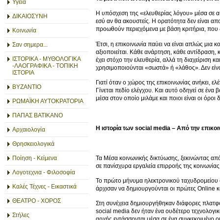
Υγεία
Η υπόσχεση της «ελευθερίας λόγου» μέσα σε αυτ
ΔΙΚΑΙΟΣΥΝΗ
εσύ αν θα ακουστείς. Η ορατότητα δεν είναι α
προωθούν περιεχόμενα με βάση κριτήρια, που δ
Κοινωνία
Έτσι, η επικοινωνία παύει να είναι απλώς μια κ
Σαν σημερα...
αξιοποιείται. Κάθε ανάρτηση, κάθε αντίδραση,
ΙΣΤΟΡΙΚΑ - ΜΥΘΟΛΟΓΙΚΑ
έχει στόχο την ελευθερία, αλλά τη διαχείριση κ
-ΛΑΟΓΡΑΦΙΚΑ - ΤΟΠΙΚΗ
χρησιμοποιούνται «σωστά» ή «λάθος». Δεν είνα
ΙΣΤΟΡΙΑ
Γιατί όταν ο χώρος της επικοινωνίας ανήκει, ελ
ΒΥΖΑΝΤΙΟ
Γίνεται πεδίο ελέγχου. Και αυτό οδηγεί σε ένα
μέσα στον οποίο μιλάμε και ποιοι είναι οι όρο
ΡΩΜΑΪΚΗ ΑΥΤΟΚΡΑΤΟΡΙΑ
ΠΑΠΑΣ ΒΑΤΙΚΑΝΟ
Η ιστορία των social media – Από την επικο
Αρχαιολογία
Θρησκειολογικά
Τα Μέσα κοινωνικής δικτύωσης, ξεκινώντας απ
Ποίηση - Κείμενα
σε πανίσχυρα εργαλεία επιρροής της κοινωνίας, 
Λογοτεχνια - Φιλοσοφία
Το πρώτο μήνυμα ηλεκτρονικού ταχυδρομείου σ
Καλές Τέχνες - Εικαστικά
άρχισαν να δημιουργούνται οι πρώτες Online 
ΘΕΑΤΡΟ - ΧΟΡΟΣ
Στη συνέχεια δημιουργήθηκαν διάφορες πλατ
social media δεν ήταν ένα ουδέτερο τεχνολογι
Στήλες
αρχής εντάσσονται μέσα σε ένα συγκεκριμένο οι