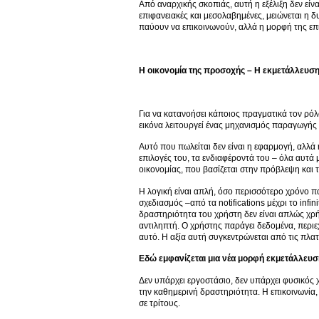
Από αναρχικής σκοπιάς, αυτή η εξέλιξη δεν εί
επιφανειακές και μεσολαβημένες, μειώνεται η
παύουν να επικοινωνούν, αλλά η μορφή της επ
Η οικονομία της προσοχής – Η εκμετάλλευσ
Για να κατανοήσει κάποιος πραγματικά τον ρόλο
εικόνα λειτουργεί ένας μηχανισμός παραγωγής α
Αυτό που πωλείται δεν είναι η εφαρμογή, αλλά
επιλογές του, τα ενδιαφέροντά του – όλα αυτά
οικονομίας, που βασίζεται στην πρόβλεψη και
Η λογική είναι απλή, όσο περισσότερο χρόνο π
σχεδιασμός –από τα notifications μέχρι το infi
δραστηριότητα του χρήστη δεν είναι απλώς χρήσ
αντιληπτή. Ο χρήστης παράγει δεδομένα, περιε
αυτό. Η αξία αυτή συγκεντρώνεται από τις πλα
Εδώ εμφανίζεται μια νέα μορφή εκμετάλλευσ
Δεν υπάρχει εργοστάσιο, δεν υπάρχει φυσικός
την καθημερινή δραστηριότητα. Η επικοινωνία,
σε τρίτους.