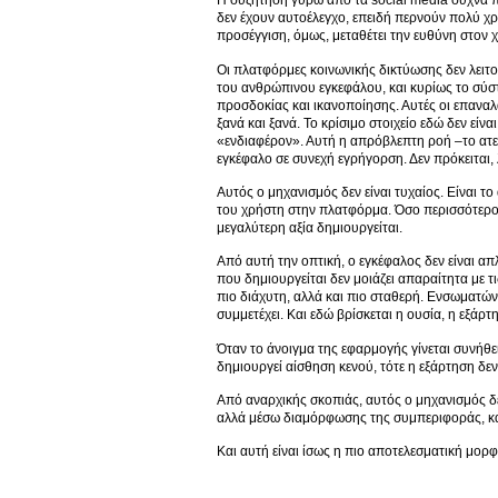
Η συζήτηση γύρω από τα social media συχνά πα
δεν έχουν αυτοέλεγχο, επειδή περνούν πολύ χρ
προσέγγιση, όμως, μεταθέτει την ευθύνη στον χρ
Οι πλατφόρμες κοινωνικής δικτύωσης δεν λειτ
του ανθρώπινου εγκεφάλου, και κυρίως το σύστ
προσδοκίας και ικανοποίησης. Αυτές οι επαναλ
ξανά και ξανά. Το κρίσιμο στοιχείο εδώ δεν είν
«ενδιαφέρον». Αυτή η απρόβλεπτη ροή –το ατελ
εγκέφαλο σε συνεχή εγρήγορση. Δεν πρόκειται,
Αυτός ο μηχανισμός δεν είναι τυχαίος. Είναι 
του χρήστη στην πλατφόρμα. Όσο περισσότερο 
μεγαλύτερη αξία δημιουργείται.
Από αυτή την οπτική, ο εγκέφαλος δεν είναι 
που δημιουργείται δεν μοιάζει απαραίτητα με 
πιο διάχυτη, αλλά και πιο σταθερή. Ενσωματώνε
συμμετέχει. Και εδώ βρίσκεται η ουσία, η εξάρτ
Όταν το άνοιγμα της εφαρμογής γίνεται συνήθε
δημιουργεί αίσθηση κενού, τότε η εξάρτηση δεν
Από αναρχικής σκοπιάς, αυτός ο μηχανισμός δε
αλλά μέσω διαμόρφωσης της συμπεριφοράς, κα
Και αυτή είναι ίσως η πιο αποτελεσματική μορφ