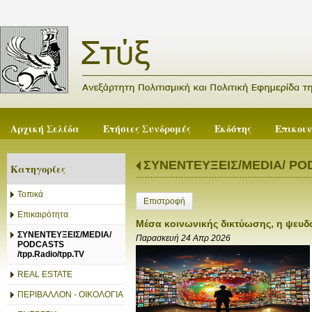
Αρχική Σελίδα
Ετήσιες Συνδρομές
Εκδότης
Επικοι
ΣΥΝΕΝΤΕΥΞΕΙΣ/MEDIA/ PODC
Κατηγορίες
Τοπικά
Επιστροφή
Επικαιρότητα
Μέσα κοινωνικής δικτύωσης, η ψευδ
ΣΥΝΕΝΤΕΥΞΕΙΣ/MEDIA/
Παρασκευή 24 Απρ 2026
PODCASTS
/tpp.Radio/tpp.TV
REAL ESTATE
ΠΕΡΙΒΑΛΛΟΝ - ΟΙΚΟΛΟΓΙΑ