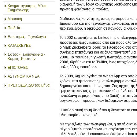
διαδρομή των μέσων κοινωνικής δικτύωσης ξεκι
Κινηματογράφος -Μέσα
πρωτοεμφανίζονται οι πρώτες
Ενημέρωσης
διαδικτυακές κοινότητες, όπως τα φόρουμ και 
Μουσικη
Διαδικτύου και της τεχνολογίας γενικότερα, ο
Παιδεία
περιεχομένου, η δικτύωση σε παγκόσμια κλίμ
Επιστήμες - Τεχνολογία
Το 2002 εμφανίζεται το LinkedIn, μία πλατφό
προσέφερε πλέον κλήσεις από και προς όλο το
ΚΑΤΑΣΚΕΥΕΣ
ο Mark Zuckerberg ιδρύει το Facebook, στο οπ
συνέχεια επεκτάθηκε και σε άλλα πανεπιστήμια
Σκίτσο -Γελοιογραφια -
2006. Το Youtube, η γνωστή πλατφόρμα αναπαρ
Κομικς -Καρτουν
2006, ιδρύθηκε και το Τwitter, ένας ιστοχώρο
μόλις 280 χαρακτήρων.
ΕΠΙΣΤΟΛΕΣ
Το 2009, δημιουργείται το WhatsΑpp στο οποί
ΑΣΤΥΝΟΜΙΚΑ ΝΕΑ
χρόνο μετά ήταν επίσης μία πλατφόρμα ανταλλα
ΠΡΩΤΟΣΕΛΙΔΟ του μήνα
δημιουργείται και το Instagram. Στις αρχές τ
εμφανίστηκαν ως χώροι κοινωνικής σύνδεσης. Η
ανταλλαγή περιεχομένου, που βασίζεται στην λ
συγκέντρωση προσωπικών δεδομένων σε μαζικ
Η καθοριστική τομή δεν ήταν η δυνατότητα επικ
αξιοποιηθεί οικονομικά.
Με την εξέλιξη των πλατφορμών, η απλή δικτύω
αλγοριθμικών προτάσεων και αργότερα των συνεχ
αλληλεπιδρούν. Η επικοινωνία έπαψε να είναι 