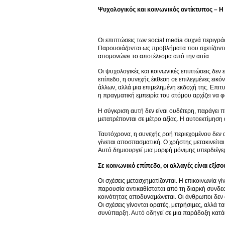
Ψυχολογικός και κοινωνικός αντίκτυπος – Η
Οι επιπτώσεις των social media συχνά περιγρ
Παρουσιάζονται ως προβλήματα που σχετίζοντα
απομονώνει το αποτέλεσμα από την αιτία.
Οι ψυχολογικές και κοινωνικές επιπτώσεις δεν 
επίπεδο, η συνεχής έκθεση σε επιλεγμένες εικ
άλλων, αλλά μια επιμελημένη εκδοχή της. Επιτυ
η πραγματική εμπειρία του ατόμου αρχίζει να φ
Η σύγκριση αυτή δεν είναι ουδέτερη, παράγει π
μετατρέπονται σε μέτρο αξίας. Η αυτοεκτίμηση 
Ταυτόχρονα, η συνεχής ροή περιεχομένου δεν α
γίνεται αποσπασματική. Ο χρήστης μετακινείτα
Αυτό δημιουργεί μια μορφή μόνιμης υπερδιέγε
Σε κοινωνικό επίπεδο, οι αλλαγές είναι εξίσου
Οι σχέσεις μετασχηματίζονται. Η επικοινωνία γ
παρουσία αντικαθίσταται από τη διαρκή συνδεσ
κοινότητας αποδυναμώνεται. Οι άνθρωποι δεν 
Οι σχέσεις γίνονται ορατές, μετρήσιμες, αλλά 
συνύπαρξη. Αυτό οδηγεί σε μια παράδοξη κατά