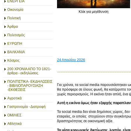
ΕΝΕΡΓΕΙΑ
Οικονομία
Κλίκ για μεγέθυνση
Πολιτική
Άρθρα
Πολιτισμός
ΕΥΡΩΠΗ
ΒΑΛΚΑΝΙΑ
24 Απριλίου 2026
Κόσμος
200 ΧΡΟΝΙΑ ΑΠΟ ΤΟ 1821-
άρθρα - εκδηλώσεις
ΠΟΛΙΤΙΣΤΙΚΑ- ΕΚΔΗΛΩΣΕΙΣ
Για χρόνια, τα social media παρουσιάστηκαν ως
- ΒΙΒΛΙΟΠΑΡΟΥΣΙΑΣΗ
θα πρόσφερε σε όλους φωνή, θα κατέρριπτε το
-ΕΚΘΕΣΕΙΣ
χωρίς περιορισμούς. Η εικόνα ήταν απλή, ένα ψ
Αγροτικά
Αυτή η εικόνα όμως ήταν εξαρχής παραπλανη
Γαστρονομία - Διατροφή
Τα social media δεν είναι δημόσιος χώρος, δε
ΟΜΙΛΙΕΣ
εταιρείες, οι οποίες στοχεύουν στην συγκέντ
δραστηριότητας σε οικονομική αξία.
Αθλητικά
Τα μέσα κοινωνικής δικτύωσης, λοιπόν, είνα