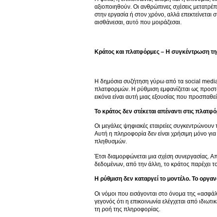
αξιοποιηθούν. Οι ανθρώπινες σχέσεις μετατρέπο
στην εργασία ή στον χρόνο, αλλά επεκτείνεται σ
αισθάνεσαι, αυτό που μοιράζεσαι.
Κράτος και πλατφόρμες – Η συγκέντρωση τη
Η δημόσια συζήτηση γύρω από τα social media 
πλατφορμών. Η ρύθμιση εμφανίζεται ως προστ
εικόνα είναι αυτή μιας εξουσίας που προσπαθεί
Το κράτος δεν στέκεται απέναντι στις πλατφόρ
Οι μεγάλες ψηφιακές εταιρείες συγκεντρώνουν τ
Αυτή η πληροφορία δεν είναι χρήσιμη μόνο για 
πληθυσμών.
Έτσι διαμορφώνεται μια σχέση συνεργασίας. Α
δεδομένων, από την άλλη, το κράτος παρέχει το 
Η ρύθμιση δεν καταργεί το μοντέλο. Το οργαν
Οι νόμοι που εισάγονται στο όνομα της «ασφάλ
γεγονός ότι η επικοινωνία ελέγχεται από ιδιω
τη ροή της πληροφορίας.