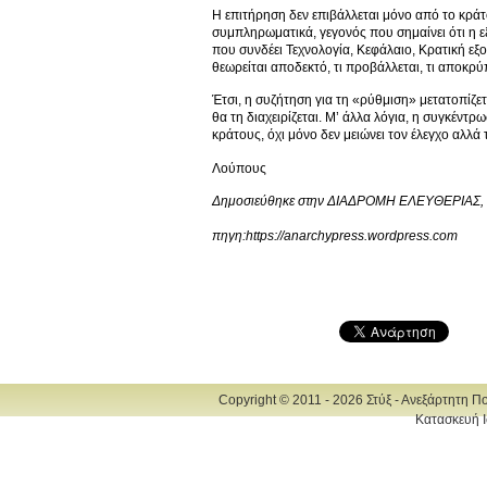
Η επιτήρηση δεν επιβάλλεται μόνο από το κράτ
συμπληρωματικά, γεγονός που σημαίνει ότι η εξο
που συνδέει Τεχνολογία, Κεφάλαιο, Κρατική εξου
θεωρείται αποδεκτό, τι προβάλλεται, τι αποκρύπ
Έτσι, η συζήτηση για τη «ρύθμιση» μετατοπίζετα
θα τη διαχειρίζεται. Μ’ άλλα λόγια, η συγκέν
κράτους, όχι μόνο δεν μειώνει τον έλεγχο αλλά
Λούπους
Δημοσιεύθηκε στην ΔΙΑΔΡΟΜΗ ΕΛΕΥΘΕΡΙΑΣ, φ
πηγη:
https://anarchypress.wordpress.com
Copyright © 2011 - 2026 Στύξ - Ανεξάρτητη Π
Κατασκευή Ι