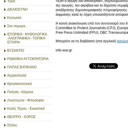
«Εάν η αγωγή δεν αποσυρθεί»
, συμπληρώνου
Υγεία
της αγωγής, την ακρίβεια και το δημόσιο συμφέ
ΔΙΚΑΙΟΣΥΝΗ
ανεξάρτητης δημοσιογραφικής πληροφόρησης. Ζη
έκφρασης κατά τη λήψη οποιασδήποτε απόφασ
Κοινωνία
Η κοινή ανακοίνωση υπό τον συντονισμό του Int
Σαν σημερα...
Committee to Protect Journalists (CPJ), Euro
Free Press Unlimited (FPU), OBC Transeuropa
ΙΣΤΟΡΙΚΑ - ΜΥΘΟΛΟΓΙΚΑ
-ΛΑΟΓΡΑΦΙΚΑ - ΤΟΠΙΚΗ
Μπορείτε να τη διαβάσετε (στα αγγλικά)
πατώντ
ΙΣΤΟΡΙΑ
info-war.gr
ΒΥΖΑΝΤΙΟ
ΡΩΜΑΪΚΗ ΑΥΤΟΚΡΑΤΟΡΙΑ
ΠΑΠΑΣ ΒΑΤΙΚΑΝΟ
Αρχαιολογία
Θρησκειολογικά
Ποίηση - Κείμενα
Λογοτεχνια - Φιλοσοφία
Καλές Τέχνες - Εικαστικά
ΘΕΑΤΡΟ - ΧΟΡΟΣ
Στήλες