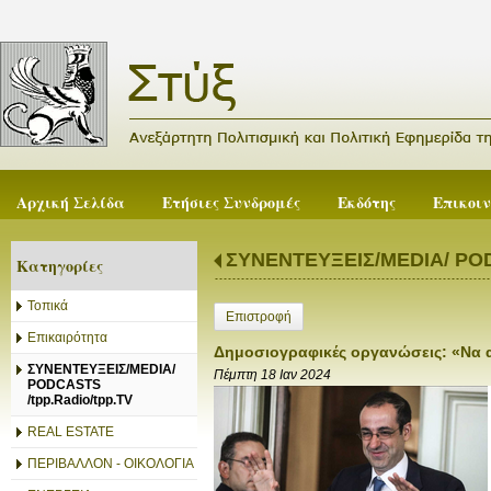
Αρχική Σελίδα
Ετήσιες Συνδρομές
Εκδότης
Επικοι
ΣΥΝΕΝΤΕΥΞΕΙΣ/MEDIA/ PODC
Κατηγορίες
Τοπικά
Επιστροφή
Επικαιρότητα
Δημοσιογραφικές οργανώσεις: «Να 
ΣΥΝΕΝΤΕΥΞΕΙΣ/MEDIA/
Πέμπτη 18 Ιαν 2024
PODCASTS
/tpp.Radio/tpp.TV
REAL ESTATE
ΠΕΡΙΒΑΛΛΟΝ - ΟΙΚΟΛΟΓΙΑ