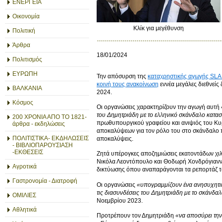
ΕΝΕΡΓΕΙΑ
Οικονομία
Κλίκ για μεγέθυνση
Πολιτική
Άρθρα
18/01/2024
Πολιτισμός
ΕΥΡΩΠΗ
Την απόσυρση της
καταχρηστικής αγωγής SL
κοινή τους ανακοίνωση
εννέα μεγάλες διεθνείς
ΒΑΛΚΑΝΙΑ
2024.
Κόσμος
Οι οργανώσεις χαρακτηρίζουν την αγωγή αυτή
του Δημητριάδη με το ελληνικό σκάνδαλο κατα
200 ΧΡΟΝΙΑ ΑΠΟ ΤΟ 1821-
πρωθυπουργικού γραφείου και ανιψιός του Κυρ
άρθρα - εκδηλώσεις
αποκαλύψεων για τον ρόλο του στο σκάνδαλο 
ΠΟΛΙΤΙΣΤΙΚΑ- ΕΚΔΗΛΩΣΕΙΣ
αποκαλύψεις.
- ΒΙΒΛΙΟΠΑΡΟΥΣΙΑΣΗ
-ΕΚΘΕΣΕΙΣ
Ζητά υπέρογκες αποζημιώσεις εκατοντάδων χι
Νικόλα Λεοντόπουλο και Θοδωρή Χονδρόγιαννο
Αγροτικά
δικτύωσης όπου αναπαράγονται τα ρεπορτάζ 
Γαστρονομία - Διατροφή
Οι οργανώσεις
«υπογραμμίζουν ένα ανησυχητικ
τις διασυνδέσεις του Δημητριάδη με το σκάνδα
ΟΜΙΛΙΕΣ
Νοεμβρίου 2023.
Αθλητικά
Προτρέπουν τον Δημητριάδη
«να αποσύρει την