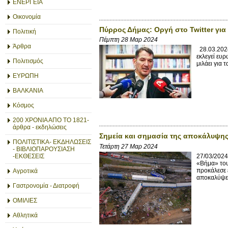
ΕΝΕΡΓΕΙΑ
Οικονομία
Πύρρος Δήμας: Οργή στο Twitter γι
Πολιτική
Πέμπτη 28 Μαρ 2024
Άρθρα
28.03.2024
εκλεγεί ευ
Πολιτισμός
μιλάει για
ΕΥΡΩΠΗ
ΒΑΛΚΑΝΙΑ
Κόσμος
200 ΧΡΟΝΙΑ ΑΠΟ ΤΟ 1821-
άρθρα - εκδηλώσεις
Σημεία και σημασία της αποκάλυψης
ΠΟΛΙΤΙΣΤΙΚΑ- ΕΚΔΗΛΩΣΕΙΣ
Τετάρτη 27 Μαρ 2024
- ΒΙΒΛΙΟΠΑΡΟΥΣΙΑΣΗ
27/03/202
-ΕΚΘΕΣΕΙΣ
«Βήμα» του
προκάλεσε έ
Αγροτικά
αποκαλύψει
Γαστρονομία - Διατροφή
ΟΜΙΛΙΕΣ
Αθλητικά