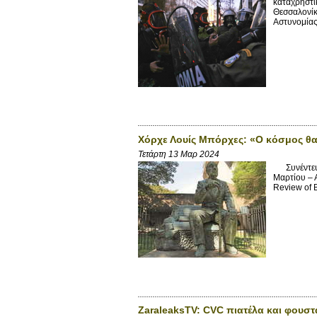
καταχρηστι
Θεσσαλονίκ
Αστυνομίας 
Χόρχε Λουίς Μπόρχες: «Ο κόσμος θα
Τετάρτη 13 Μαρ 2024
Συνέντευξη
Μαρτίου – Α
Review of 
ZaraleaksTV: CVC πιατέλα και φουστ