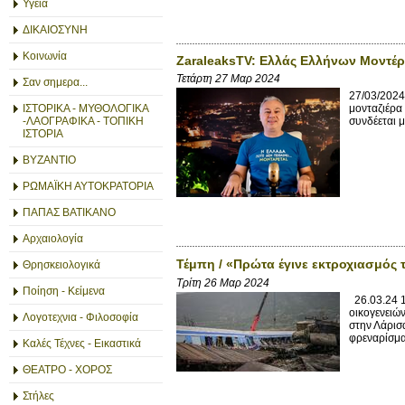
Υγεία
ΔΙΚΑΙΟΣΥΝΗ
Κοινωνία
ZaraleaksTV: Ελλάς Ελλήνων Μοντέρ
Τετάρτη 27 Μαρ 2024
Σαν σημερα...
27/03/2024
ΙΣΤΟΡΙΚΑ - ΜΥΘΟΛΟΓΙΚΑ
μονταζιέρα 
-ΛΑΟΓΡΑΦΙΚΑ - ΤΟΠΙΚΗ
συνδέεται μ
ΙΣΤΟΡΙΑ
ΒΥΖΑΝΤΙΟ
ΡΩΜΑΪΚΗ ΑΥΤΟΚΡΑΤΟΡΙΑ
ΠΑΠΑΣ ΒΑΤΙΚΑΝΟ
Αρχαιολογία
Τέμπη / «Πρώτα έγινε εκτροχιασμός 
Θρησκειολογικά
Τρίτη 26 Μαρ 2024
Ποίηση - Κείμενα
26.03.24 
οικογενειώ
Λογοτεχνια - Φιλοσοφία
στην Λάρισ
φρεναρίσμα
Καλές Τέχνες - Εικαστικά
ΘΕΑΤΡΟ - ΧΟΡΟΣ
Στήλες