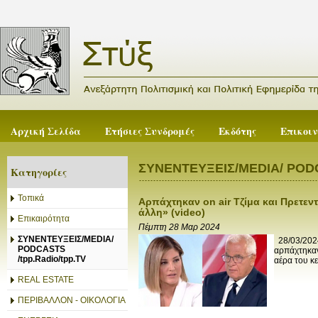
Αρχική Σελίδα
Ετήσιες Συνδρομές
Εκδότης
Επικοι
ΣΥΝΕΝΤΕΥΞΕΙΣ/MEDIA/ PODCA
Κατηγορίες
Τοπικά
Αρπάχτηκαν on air Τζίμα και Πρετεντ
άλλη» (video)
Επικαιρότητα
Πέμπτη 28 Μαρ 2024
ΣΥΝΕΝΤΕΥΞΕΙΣ/MEDIA/
28/03/2024
PODCASTS
αρπάχτηκαν
/tpp.Radio/tpp.TV
αέρα του κε
REAL ESTATE
ΠΕΡΙΒΑΛΛΟΝ - ΟΙΚΟΛΟΓΙΑ