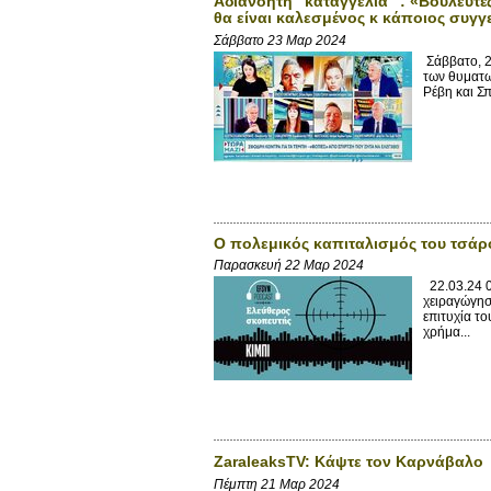
Αδιανόητη “καταγγελία” : «Βουλευτ
θα είναι καλεσμένος κ κάποιος συγγ
Σάββατο 23 Μαρ 2024
Σάββατο, 2
των θυματω
Ρέβη και Σ
Ο πολεμικός καπιταλισμός του τσά
Παρασκευή 22 Μαρ 2024
22.03.24 0
χειραγώγησ
επιτυχία το
χρήμα...
ZaraleaksTV: Κάψτε τον Καρνάβαλο
Πέμπτη 21 Μαρ 2024