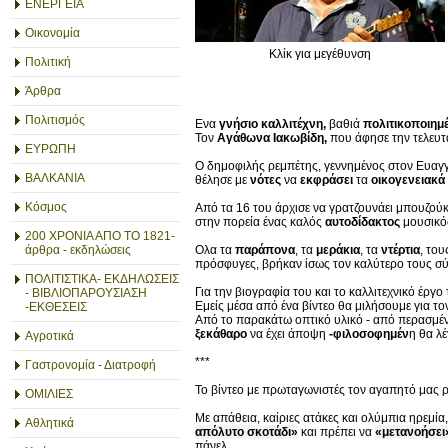
ΕΝΕΡΓΕΙΑ
Οικονομία
Κλίκ για μεγέθυνση
Πολιτική
Άρθρα
Πολιτισμός
Ενα
γνήσιο καλλιτέχνη,
βαθιά
πολιτικοποιημ
Τον
Αγάθωνα Ιακωβίδη,
που άφησε την τελευτα
ΕΥΡΩΠΗ
Ο δημοφιλής ρεμπέτης, γεννημένος στον Ευαγ
ΒΑΛΚΑΝΙΑ
θέλησε με
νότες
να
εκφράσει
τα
οικογενειακά
Κόσμος
Από τα 16 του άρχισε να γρατζουνάει μπουζούκ
στην πορεία ένας καλός
αυτοδίδακτος
μουσικός
200 ΧΡΟΝΙΑ ΑΠΟ ΤΟ 1821-
Ολα τα
παράπονα
, τα
μεράκια
, τα
ντέρτια
, το
άρθρα - εκδηλώσεις
πρόσφυγες, βρήκαν ίσως τον καλύτερο τους 
ΠΟΛΙΤΙΣΤΙΚΑ- ΕΚΔΗΛΩΣΕΙΣ
Για την βιογραφία του και το καλλιτεχνικό έργ
- ΒΙΒΛΙΟΠΑΡΟΥΣΙΑΣΗ
Εμείς μέσα από ένα βίντεο θα μιλήσουμε για 
-ΕΚΘΕΣΕΙΣ
Από το παρακάτω οπτικό υλικό - από περασμέ
ξεκάθαρο
να έχει άποψη
-φιλοσοφημέν
η θα λέ
Αγροτικά
***
Γαστρονομία - Διατροφή
Το βίντεο με πρωταγωνιστές τον αγαπητό μας 
ΟΜΙΛΙΕΣ
Με απάθεια, καίριες ατάκες και ολύμπια ηρεμ
Αθλητικά
απόλυτο σκοτάδι»
και πρέπει να
«μετανοήσει
πάνελ.