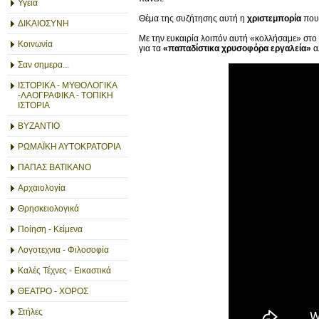
Υγεία
Θέμα της συζήτησης αυτή η
χριστεμπορία
που 
ΔΙΚΑΙΟΣΥΝΗ
Με την ευκαιρία λοιπόν αυτή «κολλήσαμε» στο 
Κοινωνία
για τα
«παπαδίστικα χρυσοφόρα εργαλεία»
α
Σαν σημερα...
ΙΣΤΟΡΙΚΑ - ΜΥΘΟΛΟΓΙΚΑ
-ΛΑΟΓΡΑΦΙΚΑ - ΤΟΠΙΚΗ
ΙΣΤΟΡΙΑ
ΒΥΖΑΝΤΙΟ
ΡΩΜΑΪΚΗ ΑΥΤΟΚΡΑΤΟΡΙΑ
ΠΑΠΑΣ ΒΑΤΙΚΑΝΟ
Αρχαιολογία
Θρησκειολογικά
Ποίηση - Κείμενα
Λογοτεχνια - Φιλοσοφία
Καλές Τέχνες - Εικαστικά
ΘΕΑΤΡΟ - ΧΟΡΟΣ
Στήλες