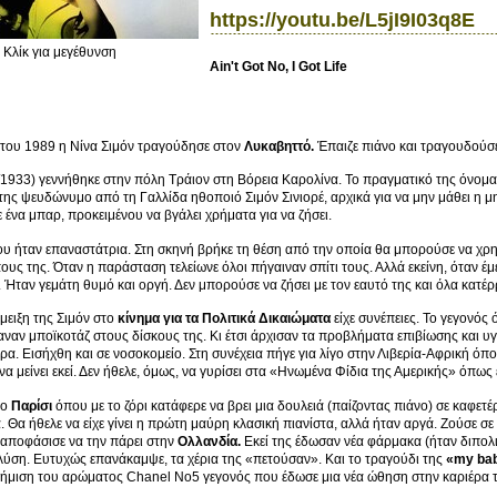
https://youtu.be/L5jI9I03q8E
Κλίκ για μεγέθυνση
Ain't Got No, I Got Life
 του 1989 η Νίνα Σιμόν τραγούδησε στον
Λυκαβηττό.
Έπαιζε πιάνο και τραγουδούσε
/1933) γεννήθηκε στην πόλη Τράιον στη Βόρεια Καρολίνα. Το πραγματικό της όνομα
 της ψευδώνυμο από τη Γαλλίδα ηθοποιό Σιμόν Σινιορέ, αρχικά για να μην μάθει η 
 ένα μπαρ, προκειμένου να βγάλει χρήματα για να ζήσει.
υ ήταν επαναστάτρια. Στη σκηνή βρήκε τη θέση από την οποία θα μπορούσε να χρησι
υς της. Όταν η παράσταση τελείωνε όλοι πήγαιναν σπίτι τους. Αλλά εκείνη, όταν έμε
. Ήταν γεμάτη θυμό και οργή. Δεν μπορούσε να ζήσει με τον εαυτό της και όλα κατ
μειξη της Σιμόν στο
κίνημα για τα Πολιτικά Δικαιώματα
είχε συνέπειες. Το γεγονός 
αναν μποϊκοτάζ στους δίσκους της. Κι έτσι άρχισαν τα προβλήματα επιβίωσης και υγ
έρα. Εισήχθη και σε νοσοκομείο. Στη συνέχεια πήγε για λίγο στην Λιβερία-Αφρική όπο
να μείνει εκεί. Δεν ήθελε, όμως, να γυρίσει στα «Ηνωμένα Φίδια της Αμερικής» όπως 
το
Παρίσι
όπου με το ζόρι κατάφερε να βρει μια δουλειά (παίζοντας πιάνο) σε καφετέ
. Θα ήθελε να είχε γίνει η πρώτη μαύρη κλασική πιανίστα, αλλά ήταν αργά. Ζούσε σε
 αποφάσισε να την πάρει στην
Ολλανδία.
Εκεί της έδωσαν νέα φάρμακα (ήταν διπολι
λύση. Ευτυχώς επανάκαμψε, τα χέρια της «πετούσαν». Και το τραγούδι της
«my bab
ήμιση του αρώματος Chanel No5 γεγονός που έδωσε μια νέα ώθηση στην καριέρα τ