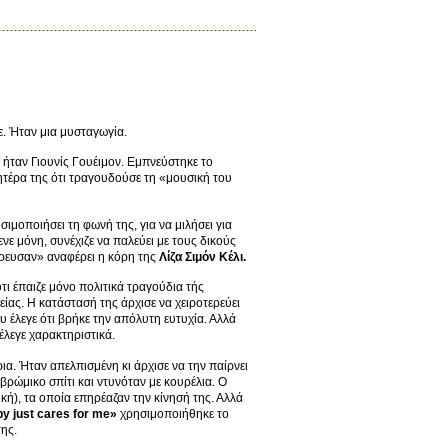
. Ήταν μια μυσταγωγία.
 ήταν Γιουνίς Γουέιμον. Εμπνεύστηκε το
μητέρα της ότι τραγουδούσε τη «μουσική του
μοποιήσει τη φωνή της, για να μιλήσει για
νε μόνη, συνέχιζε να παλεύει με τους δικούς
έρρευσαν» αναφέρει η κόρη της
Λίζα Σιμόν Κέλι.
ότι έπαιζε μόνο πολιτικά τραγούδια τής
είας. Η κατάστασή της άρχισε να χειροτερεύει
υ έλεγε ότι βρήκε την απόλυτη ευτυχία. Αλλά
έλεγε χαρακτηριστικά.
ρια. Ήταν απελπισμένη κι άρχισε να την παίρνει
 βρώμικο σπίτι και ντυνόταν με κουρέλια. Ο
κή), τα οποία επηρέαζαν την κίνησή της. Αλλά
y just cares for me»
χρησιμοποιήθηκε το
ης.