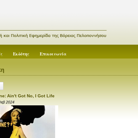
ές
Εκδότης
Επικοινωνία
κη
e: Ain't Got No, I Got Life
Φεβ 2024