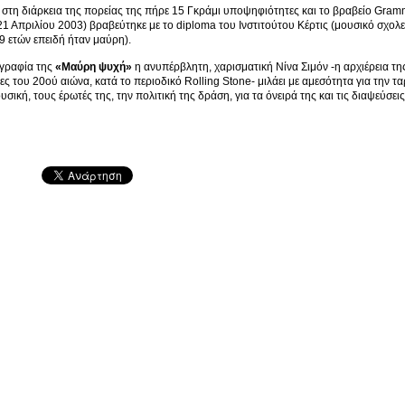
 στη διάρκεια της πορείας της πήρε 15 Γκράμι υποψηφιότητες και το βραβείο Gramm
21 Απριλίου 2003) βραβεύτηκε με το diploma του Ινστιτούτου Κέρτις (μουσικό σχολε
19 ετών επειδή ήταν μαύρη).
ογραφία της
«Μαύρη ψυχή»
η ανυπέρβλητη, χαρισματική Νίνα Σιμόν -η αρχιέρεια τη
ες του 20ού αιώνα, κατά το περιοδικό Rolling Stone- μιλάει με αμεσότητα για την 
ουσική, τους έρωτές της, την πολιτική της δράση, για τα όνειρά της και τις διαψεύσεις