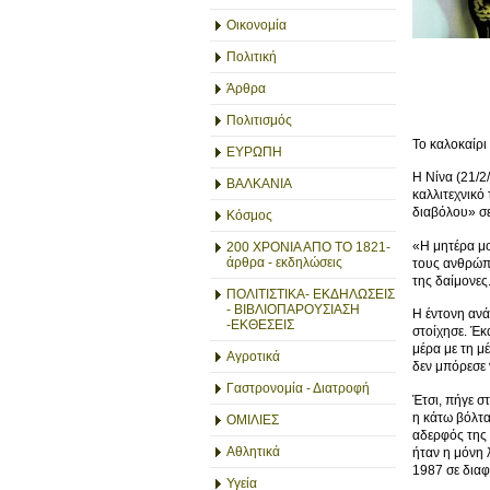
Οικονομία
Πολιτική
Άρθρα
Πολιτισμός
Το καλοκαίρι
ΕΥΡΩΠΗ
Η Νίνα (21/2
ΒΑΛΚΑΝΙΑ
καλλιτεχνικό
διαβόλου» σε
Κόσμος
«Η μητέρα μο
200 ΧΡΟΝΙΑ ΑΠΟ ΤΟ 1821-
άρθρα - εκδηλώσεις
τους ανθρώπο
της δαίμονες
ΠΟΛΙΤΙΣΤΙΚΑ- ΕΚΔΗΛΩΣΕΙΣ
- ΒΙΒΛΙΟΠΑΡΟΥΣΙΑΣΗ
Η έντονη ανά
-ΕΚΘΕΣΕΙΣ
στοίχησε. Έκ
μέρα με τη μ
Αγροτικά
δεν μπόρεσε 
Γαστρονομία - Διατροφή
Έτσι, πήγε σ
η κάτω βόλτα
ΟΜΙΛΙΕΣ
αδερφός της
Αθλητικά
ήταν η μόνη 
1987 σε διαφ
Υγεία