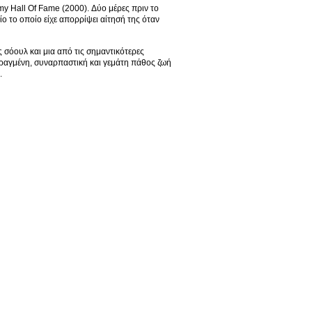
y Hall Of Fame (2000). Δύο μέρες πριν το
ίο το οποίο είχε απορρίψει αίτησή της όταν
ς σόουλ και μια από τις σημαντικότερες
ταραγμένη, συναρπαστική και γεμάτη πάθος ζωή
.