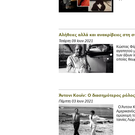
Αλήθειες αλλά και ανακρίβειες στη
Τετάρτη 09 Ιουν 2021
Κώστας Φέρ
αγαπητού μ
των άξιων λ
οποίες θεω
Άντονι Κουίν: Ο διασημότερος ρόλος
Πέμπτη 03 Ιουν 2021
Ο Άντονι Κ
Αμερικανός
ομώνυμη τα
ταινίες Λώρ