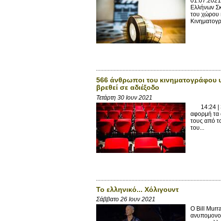
01.07.2021
Ελλήνων Σκ
του χώρου 
Κινηματογρά
566 άνθρωποι του κινηματογράφου υ
βρεθεί σε αδιέξοδο
Τετάρτη 30 Ιουν 2021
14:24 | 30
αφορμή τα 
τους από το
του...
Το ελληνικό... Χόλιγουντ
Σάββατο 26 Ιουν 2021
Ο Bill Mur
ανυπομονού