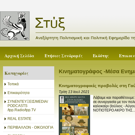
Αρχική Σελίδα
Ετήσιες Συνδρομές
Εκδότης
Επικοι
Κινηματογράφος -Μέσα Ενη
Κατηγορίες
Τοπικά
Κινηματογραφικές προβολές στη Γα
Τρίτη 13 Ιουλ 2021
Επικαιρότητα
Λάβαμε και παραθέτου
ΣΥΝΕΝΤΕΥΞΕΙΣ/MEDIA/
σε συνεργασία με τον πο
PODCASTS
καλοκαίρι (Ιούλιος - Αύγ
/tpp.Radio/tpp.TV
ΝΟΤΙΟΤΕΡΟ ΑΚΡΟ ΤΗΣ...
REAL ESTATE
ΠΕΡΙΒΑΛΛΟΝ - ΟΙΚΟΛΟΓΙΑ