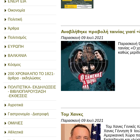
ΕΝΕΡΓΕΙΑ
Οικονομία
Πολιτική
Άρθρα
Αναβλήθηκε προβολή ταινίας γιατί «
Πολιτισμός
Παρασκευή 09 Ιουλ 2021
Παρασκευή 9
ΕΥΡΩΠΗ
ταινίας «Ο χ
καθώς μερίδα
ΒΑΛΚΑΝΙΑ
Κόσμος
200 ΧΡΟΝΙΑ ΑΠΟ ΤΟ 1821-
άρθρα - εκδηλώσεις
ΠΟΛΙΤΙΣΤΙΚΑ- ΕΚΔΗΛΩΣΕΙΣ
- ΒΙΒΛΙΟΠΑΡΟΥΣΙΑΣΗ
-ΕΚΘΕΣΕΙΣ
Αγροτικά
Τομ Χανκς
Γαστρονομία - Διατροφή
Παρασκευή 09 Ιουλ 2021
ΟΜΙΛΙΕΣ
Τομ Χανκς Γενικές π
Χανκς Γέννηση 9 Ιουλί
Αθλητικά
Αμερικανική Χώρα πο
Εκπαίδευση και γλώσ