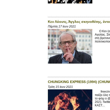
Κεν Λόουτς, Άγγλος σκηνοθέτης, έντ
Πέμπτη 17 Ιουν 2021
Ο Κεν (ολό
Αγγλίας. Σ
στη βρετανι
πολιτικοποι
CHUNGKING EXPRESS (1994) (CHUN
Τρίτη 15 Ιουν 2021
freecinem
παίζει όλη 
το φιλμ ο 
2021·Twitt
ΚΑΣΤ:...