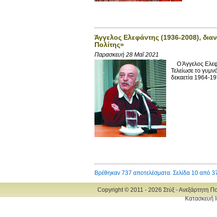
Άγγελος Ελεφάντης (1936-2008), δια
Πολίτης»
Παρασκευή 28 Μαΐ 2021
Ο Άγγελος Ελεφάν
Τελείωσε το γυμν
δεκαετία 1964-19
Βρέθηκαν 737 αποτελέσματα. Σελίδα 10 από 3
Copyright © 2011 - 2026 Στύξ - Ανεξάρτητη Π
Κατασκευή Ι