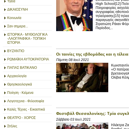
Υγεία
High School[12] Πολι
Πληροφορίες ασχολία
ΔΙΚΑΙΟΣΥΝΗ
συγγραφέας ηθοποιός
τηλεόρασης[15] τηλε
Κοινωνία
παραγωγός σκηνοθέτη
Στρατιώτη Ράιαν Φόρ
Σαν σημερα...
Περίοδος...
ΙΣΤΟΡΙΚΑ - ΜΥΘΟΛΟΓΙΚΑ
-ΛΑΟΓΡΑΦΙΚΑ - ΤΟΠΙΚΗ
ΙΣΤΟΡΙΑ
ΒΥΖΑΝΤΙΟ
Οι ταινίες της εβδομάδας και η τέλει
ΡΩΜΑΪΚΗ ΑΥΤΟΚΡΑΤΟΡΙΑ
Πέμπτη 08 Ιουλ 2021
Κωνσταντίν
ΠΑΠΑΣ ΒΑΤΙΚΑΝΟ
«Ο πατέρας»
βρετανογαλ
Αρχαιολογία
Ολίβια Κόλμ
Θρησκειολογικά
Ποίηση - Κείμενα
Λογοτεχνια - Φιλοσοφία
Καλές Τέχνες - Εικαστικά
Φεστιβάλ Θεσσαλονίκης: Τρία συγκλο
ΘΕΑΤΡΟ - ΧΟΡΟΣ
Σάββατο 03 Ιουλ 2021
Ηλέκτρα Ζα
Στήλες
βοηθοί, οι