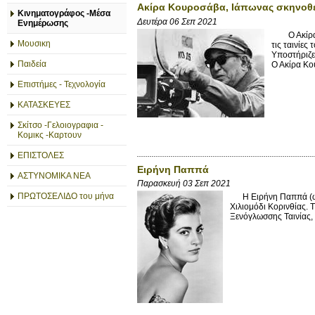
Ακίρα Κουροσάβα, Ιάπωνας σκηνοθ
Κινηματογράφος -Μέσα
Δευτέρα 06 Σεπ 2021
Ενημέρωσης
Ο Ακίρα Κ
Μουσικη
τις ταινίες
Υποστήριζε 
Παιδεία
Ο Ακίρα Κου
Επιστήμες - Τεχνολογία
ΚΑΤΑΣΚΕΥΕΣ
Σκίτσο -Γελοιογραφια -
Κομικς -Καρτουν
ΕΠΙΣΤΟΛΕΣ
Ειρήνη Παππά
ΑΣΤΥΝΟΜΙΚΑ ΝΕΑ
Παρασκευή 03 Σεπ 2021
ΠΡΩΤΟΣΕΛΙΔΟ του μήνα
Η Ειρήνη Παππά (ως Ε
Χιλιομόδι Κορινθίας. 
Ξενόγλωσσης Ταινίας,