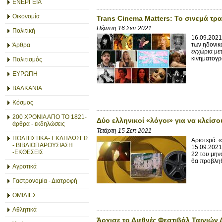
ΕΝΕΡΓΕΙΑ
Οικονομία
Trans Cinema Matters: Το σινεμά τρα
Πέμπτη 16 Σεπ 2021
Πολιτική
16.09.2021
των ηδονικ
Άρθρα
εγχώρια με
κινηματογρ
Πολιτισμός
ΕΥΡΩΠΗ
ΒΑΛΚΑΝΙΑ
Κόσμος
200 ΧΡΟΝΙΑ ΑΠΟ ΤΟ 1821-
Δύο ελληνικοί «λόγοι» για να κλείσο
άρθρα - εκδηλώσεις
Τετάρτη 15 Σεπ 2021
ΠΟΛΙΤΙΣΤΙΚΑ- ΕΚΔΗΛΩΣΕΙΣ
Αριστερά: 
- ΒΙΒΛΙΟΠΑΡΟΥΣΙΑΣΗ
15.09.2021
-ΕΚΘΕΣΕΙΣ
22 του μην
θα προβληθ
Αγροτικά
Γαστρονομία - Διατροφή
ΟΜΙΛΙΕΣ
Αθλητικά
Άρχισε το Διεθνές Φεστιβάλ Ταινιών