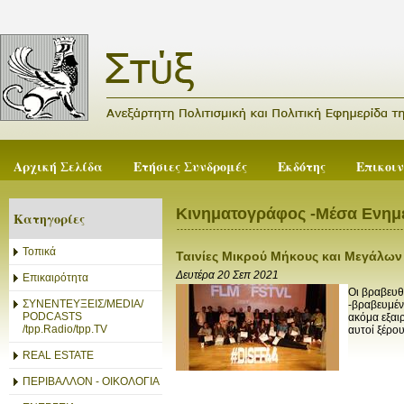
Αρχική Σελίδα
Ετήσιες Συνδρομές
Εκδότης
Επικοι
Κινηματογράφος -Μέσα Ενη
Κατηγορίες
Τοπικά
Ταινίες Μικρού Μήκους και Μεγάλω
Δευτέρα 20 Σεπ 2021
Επικαιρότητα
Οι βραβευθ
ΣΥΝΕΝΤΕΥΞΕΙΣ/MEDIA/
-βραβευμένο
PODCASTS
ακόμα εξαιρ
/tpp.Radio/tpp.TV
αυτοί ξέρο
REAL ESTATE
ΠΕΡΙΒΑΛΛΟΝ - ΟΙΚΟΛΟΓΙΑ