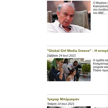
Ο Μιχάλης Κ
Κακογιάννη
στο Λονδίν
του BBC,...
"Global Girl Media Greece" - Η ιστ
Σάββατο 24 Ιουλ 2021
Η ομάδα κ
Κινηματογρ
γνώρισε κα
Πλάνο πρώτ
Ίγκμαρ Μπέργκμαν
Τετάρτη 14 Ιουλ 2021