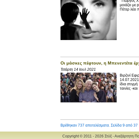
Γιώργος X.
μοιάζει με
Πέτερ λέει 
Οι μάσκες πέφτουν, η Μπενεντέτα έρχ
Τετάρτη 14 Ιουλ 2021
Βιρζινί Εφ
14.07.2021
ίδια στιγμή
ταινίες -κα
Βρέθηκαν 737 αποτελέσματα. Σελίδα 9 από 37
Copyright © 2011 - 2026 Στύξ - Ανεξάρτητη Π