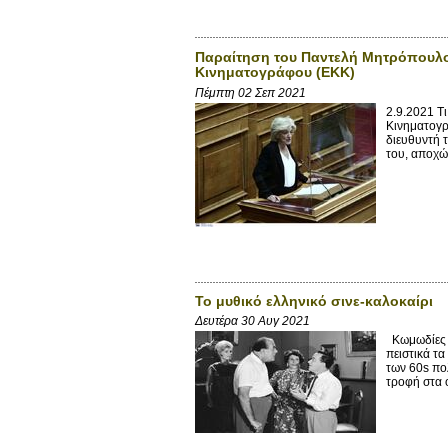
Παραίτηση του Παντελή Μητρόπουλου
Κινηματογράφου (ΕΚΚ)
Πέμπτη 02 Σεπ 2021
2.9.2021 Τ
Κινηματογρ
διευθυντή 
του, αποχώ
To μυθικό ελληνικό σινε-καλοκαίρι
Δευτέρα 30 Αυγ 2021
Κωμωδίες μ
πειστικά τ
των 60s πο
τροφή στα 