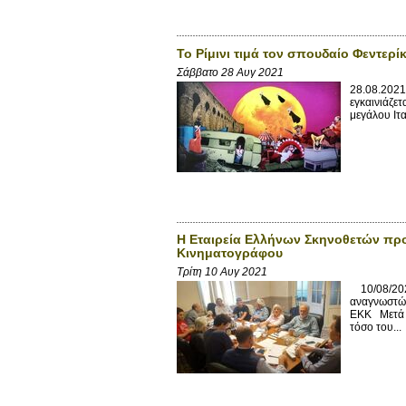
Το Ρίμινι τιμά τον σπουδαίο Φεντερίκ
Σάββατο 28 Αυγ 2021
28.08.2021 
εγκαινιάζετ
μεγάλου Ιτ
Η Εταιρεία Ελλήνων Σκηνοθετών προ
Κινηματογράφου
Τρίτη 10 Αυγ 2021
10/08/202
αναγνωστών
ΕΚΚ Μετά τ
τόσο του...