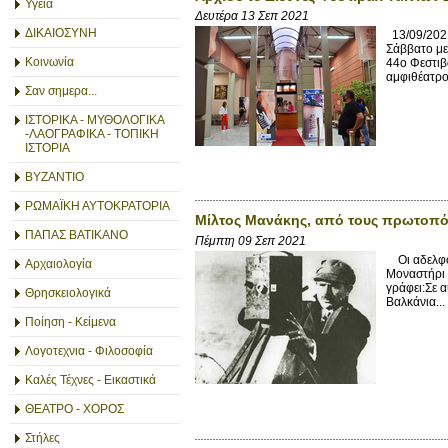
Υγεία
Δευτέρα 13 Σεπ 2021
ΔΙΚΑΙΟΣΥΝΗ
13/09/2021
Σάββατο με
Κοινωνία
44ο Φεστιβ
αμφιθέατρο
Σαν σημερα...
ΙΣΤΟΡΙΚΑ - ΜΥΘΟΛΟΓΙΚΑ
-ΛΑΟΓΡΑΦΙΚΑ - ΤΟΠΙΚΗ
ΙΣΤΟΡΙΑ
ΒΥΖΑΝΤΙΟ
ΡΩΜΑΪΚΗ ΑΥΤΟΚΡΑΤΟΡΙΑ
Μίλτος Μανάκης, από τους πρωτοπόρ
ΠΑΠΑΣ ΒΑΤΙΚΑΝΟ
Πέμπτη 09 Σεπ 2021
Οι αδελφοί
Αρχαιολογία
Μοναστήρι 
γράφει:Σε 
Θρησκειολογικά
Βαλκάνια...
Ποίηση - Κείμενα
Λογοτεχνια - Φιλοσοφία
Καλές Τέχνες - Εικαστικά
ΘΕΑΤΡΟ - ΧΟΡΟΣ
Στήλες