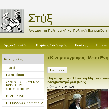
Αρχική Σελίδα
Ετήσιες Συνδρομές
Εκδότης
Επικοι
Κινηματογράφος -Μέσα Εν
Κατηγορίες
Τοπικά
Επιστροφή
Επικαιρότητα
Παραίτηση του Παντελή Μητρόπουλου
Κινηματογράφου (ΕΚΚ)
ΣΥΝΕΝΤΕΥΞΕΙΣ/MEDIA/
PODCASTS
Πέμπτη 02 Σεπ 2021
/tpp.Radio/tpp.TV
REAL ESTATE
ΠΕΡΙΒΑΛΛΟΝ - ΟΙΚΟΛΟΓΙΑ