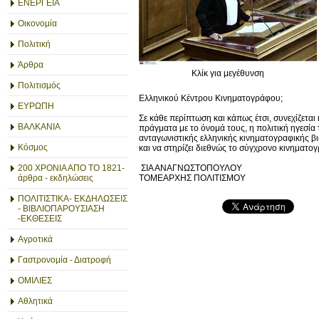
ΕΝΕΡΓΕΙΑ
Οικονομία
Πολιτική
Άρθρα
Κλίκ για μεγέθυνση
Πολιτισμός
Ελληνικού Κέντρου Κινηματογράφου;
ΕΥΡΩΠΗ
Σε κάθε περίπτωση και κάπως έτσι, συνεχίζεται
ΒΑΛΚΑΝΙΑ
πράγματα με το όνομά τους, η πολιτική ηγεσία 
ανταγωνιστικής ελληνικής κινηματογραφικής β
Κόσμος
και να στηρίζει διεθνώς το σύγχρονο κινηματογ
ΣΙΑ ΑΝΑΓΝΩΣΤΟΠΟΥΛΟΥ
200 ΧΡΟΝΙΑ ΑΠΟ ΤΟ 1821-
ΤΟΜΕΑΡΧΗΣ ΠΟΛΙΤΙΣΜΟΥ
άρθρα - εκδηλώσεις
ΠΟΛΙΤΙΣΤΙΚΑ- ΕΚΔΗΛΩΣΕΙΣ
- ΒΙΒΛΙΟΠΑΡΟΥΣΙΑΣΗ
-ΕΚΘΕΣΕΙΣ
Αγροτικά
Γαστρονομία - Διατροφή
ΟΜΙΛΙΕΣ
Αθλητικά