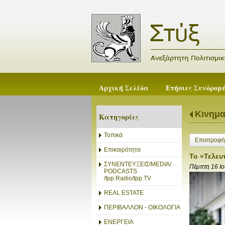
Αρχική Σελίδα
Ετήσιες Συνδρομ
Κινημ
Κατηγορίες
Τοπικά
Επιστροφή
Επικαιρότητα
Το «Τελευτ
ΣΥΝΕΝΤΕΥΞΕΙΣ/MEDIA/
Πέμπτη 16 Ι
PODCASTS
/tpp.Radio/tpp.TV
REAL ESTATE
ΠΕΡΙΒΑΛΛΟΝ - ΟΙΚΟΛΟΓΙΑ
ΕΝΕΡΓΕΙΑ