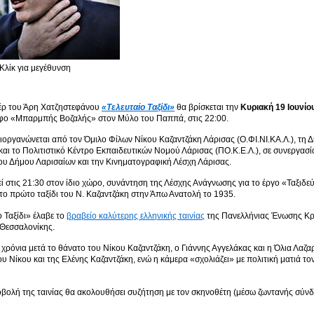
Κλίκ για μεγέθυνση
τέρ του Άρη Χατζηστεφάνου
«Τελευταίο Ταξίδι»
θα βρίσκεται την
Κυριακή 19 Ιουνίο
φο «Μπαρμπής Βοζαλής» στον Μύλο του Παππά, στις 22:00.
οργανώνεται από τον Όμιλο Φίλων Νίκου Καζαντζάκη Λάρισας (Ο.ΦΙ.ΝΙ.ΚΑ.Λ.), τη Δ
 και το Πολιτιστικό Κέντρο Εκπαιδευτικών Νομού Λάρισας (ΠΟ.Κ.Ε.Λ.), σε συνεργασί
υ Δήμου Λαρισαίων και την Κινηματογραφική Λέσχη Λάρισας.
 στις 21:30 στον ίδιο χώρο, συνάντηση της Λέσχης Ανάγνωσης για το έργο «Ταξιδε
το πρώτο ταξίδι του Ν. Καζαντζάκη στην Άπω Ανατολή το 1935.
ο Ταξίδι» έλαβε το
βραβείο καλύτερης ελληνικής ταινίας
της Πανελλήνιας Ένωσης Κρ
 Θεσσαλονίκης.
 χρόνια μετά το θάνατο του Νίκου Καζαντζάκη, ο Γιάννης Αγγελάκας και η Όλια Λα
ου Νίκου και της Ελένης Καζαντζάκη, ενώ η κάμερα «σχολιάζει» με πολιτική ματιά 
βολή της ταινίας θα ακολουθήσει συζήτηση με τον σκηνοθέτη (μέσω ζωντανής σύν