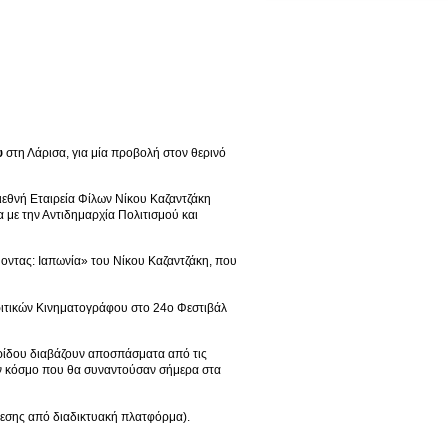
υ
στη Λάρισα, για μία προβολή στον θερινό
ιεθνή Εταιρεία Φίλων Νίκου Καζαντζάκη
α με την Αντιδημαρχία Πολιτισμού και
ύοντας: Ιαπωνία» του Νίκου Καζαντζάκη, που
ιτικών Κινηματογράφου στο 24ο Φεστιβάλ
ζαρίδου διαβάζουν αποσπάσματα από τις
τον κόσμο που θα συναντούσαν σήμερα στα
δεσης από διαδικτυακή πλατφόρμα).