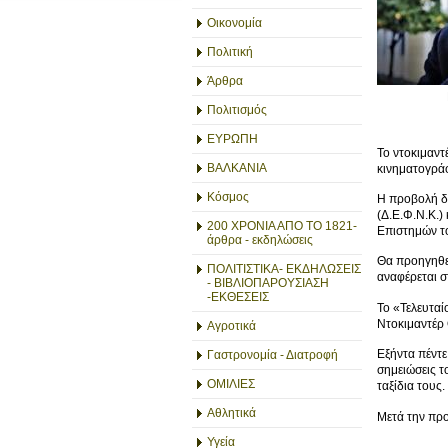
Οικονομία
Πολιτική
Άρθρα
Πολιτισμός
ΕΥΡΩΠΗ
Το ντοκιμαν
ΒΑΛΚΑΝΙΑ
κινηματογρά
Κόσμος
Η προβολή δι
(Δ.Ε.Φ.Ν.Κ.)
200 ΧΡΟΝΙΑ ΑΠΟ ΤΟ 1821-
Επιστημών το
άρθρα - εκδηλώσεις
Θα προηγηθεί
ΠΟΛΙΤΙΣΤΙΚΑ- ΕΚΔΗΛΩΣΕΙΣ
αναφέρεται σ
- ΒΙΒΛΙΟΠΑΡΟΥΣΙΑΣΗ
-ΕΚΘΕΣΕΙΣ
To «Τελευταί
Ντοκιμαντέρ
Αγροτικά
Εξήντα πέντε
Γαστρονομία - Διατροφή
σημειώσεις τ
ΟΜΙΛΙΕΣ
ταξίδια τους.
Αθλητικά
Μετά την προ
Υγεία