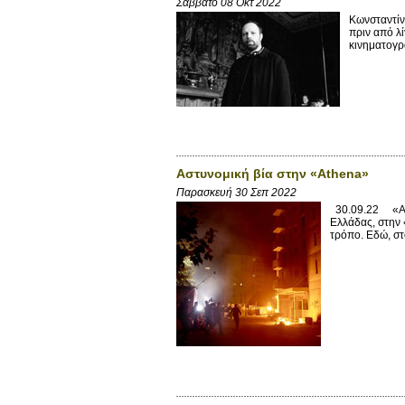
Σάββατο 08 Οκτ 2022
Κωνσταντίν
πριν από λί
κινηματογρα
Αστυνομική βία στην «Athena»
Παρασκευή 30 Σεπ 2022
30.09.22 «Αθήν
Ελλάδας, στην 
τρόπο. Εδώ, στο