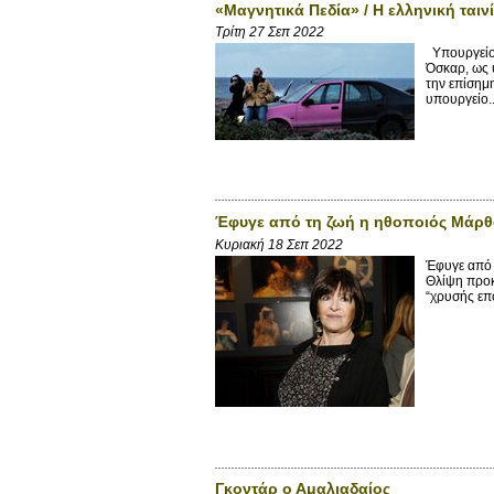
«Μαγνητικά Πεδία» / Η ελληνική ται
Τρίτη 27 Σεπ 2022
Υπουργείο 
Όσκαρ, ως 
την επίσημ
υπουργείο..
Έφυγε από τη ζωή η ηθοποιός Μάρ
Κυριακή 18 Σεπ 2022
Έφυγε από 
Θλίψη προκ
“χρυσής επ
Γκοντάρ ο Αμαλιαδαίος