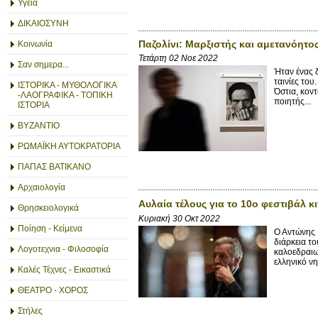
Υγεία
ΔΙΚΑΙΟΣΥΝΗ
Παζολίνι: Μαρξιστής και αμετανόητος
Κοινωνία
Τετάρτη 02 Νοε 2022
Σαν σημερα...
Ήταν ένας 
ταινίες το
ΙΣΤΟΡΙΚΑ - ΜΥΘΟΛΟΓΙΚΑ
Όστια, κον
-ΛΑΟΓΡΑΦΙΚΑ - ΤΟΠΙΚΗ
ποιητής...
ΙΣΤΟΡΙΑ
ΒΥΖΑΝΤΙΟ
ΡΩΜΑΪΚΗ ΑΥΤΟΚΡΑΤΟΡΙΑ
ΠΑΠΑΣ ΒΑΤΙΚΑΝΟ
Αρχαιολογία
Αυλαία τέλους για το 10ο φεστιβάλ 
Θρησκειολογικά
Κυριακή 30 Οκτ 2022
Ποίηση - Κείμενα
Ο Αντώνης 
διάρκεια τ
Λογοτεχνια - Φιλοσοφία
καλοεδραιω
ελληνικό νη
Καλές Τέχνες - Εικαστικά
ΘΕΑΤΡΟ - ΧΟΡΟΣ
Στήλες