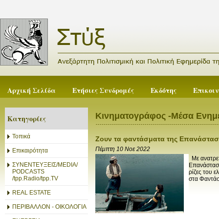
Αρχική Σελίδα
Ετήσιες Συνδρομές
Εκδότης
Επικοι
Κινηματογράφος -Μέσα Ενη
Κατηγορίες
Τοπικά
Ζουν τα φαντάσματα της Επανάστασ
Πέμπτη 10 Νοε 2022
Επικαιρότητα
Με ανατρεπ
ΣΥΝΕΝΤΕΥΞΕΙΣ/MEDIA/
Επανάσταση
PODCASTS
ρίζες του ε
/tpp.Radio/tpp.TV
στα Φαντάσ
REAL ESTATE
ΠΕΡΙΒΑΛΛΟΝ - ΟΙΚΟΛΟΓΙΑ