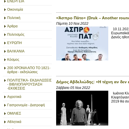
ΕΝΕΡΓΕΙΑ
Οικονομία
«Άσπρο Πάτο» (Druk – Another rou
Πολιτική
Πέμπτη 10 Νοε 2022
Άρθρα
10.11.2022
Ευρωπαϊκά 
Πολιτισμός
Δανός ηθοπο
ΕΥΡΩΠΗ
ΒΑΛΚΑΝΙΑ
Κόσμος
200 ΧΡΟΝΙΑ ΑΠΟ ΤΟ 1821-
άρθρα - εκδηλώσεις
ΠΟΛΙΤΙΣΤΙΚΑ- ΕΚΔΗΛΩΣΕΙΣ
Δήμος Αβδελιώδης: «Η τέχνη αν δεν ε
- ΒΙΒΛΙΟΠΑΡΟΥΣΙΑΣΗ
Σάββατο 05 Νοε 2022
-ΕΚΘΕΣΕΙΣ
Ιωάννα Κλε
Αγροτικά
Κλεφτόγιανν
2019 θα συν
Γαστρονομία - Διατροφή
ΟΜΙΛΙΕΣ
Αθλητικά