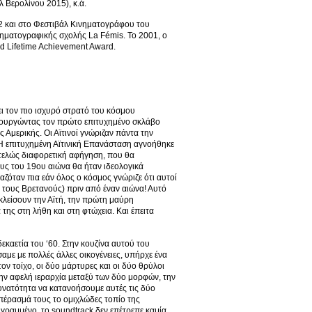
 Βερολίνου 2015), κ.ά.
12 και στο Φεστιβάλ Κινηματογράφου του
νηματογραφικής σχολής La Fémis. Το 2001, ο
 Lifetime Achievement Award.
ει τον πιο ισχυρό στρατό του κόσμου
μιουργώντας τον πρώτο επιτυχημένο σκλάβο
 Αμερικής. Οι Αϊτινοί γνώριζαν πάντα την
. Η επιτυχημένη Αϊτινική Επανάσταση αγνοήθηκε
εντελώς διαφορετική αφήγηση, που θα
ους του 19ου αιώνα θα ήταν ιδεολογικά
αζόταν πια εάν όλος ο κόσμος γνώριζε ότι αυτοί
ι τους Βρετανούς) πριν από έναν αιώνα! Αυτό
 κλείσουν την Αϊτή, την πρώτη μαύρη
ης στη λήθη και στη φτώχεια. Και έπειτα
εκαετία του ‘60. Στην κουζίνα αυτού του
αμε με πολλές άλλες οικογένειες, υπήρχε ένα
τον τοίχο, οι δύο μάρτυρες και οι δύο θρύλοι
 την αφελή ιεραρχία μεταξύ των δύο μορφών, την
υνατότητα να κατανοήσουμε αυτές τις δύο
 πέρασμά τους το ομιχλώδες τοπίο της
γραμμένο, το soundtrack δεν επέτρεπε καμία