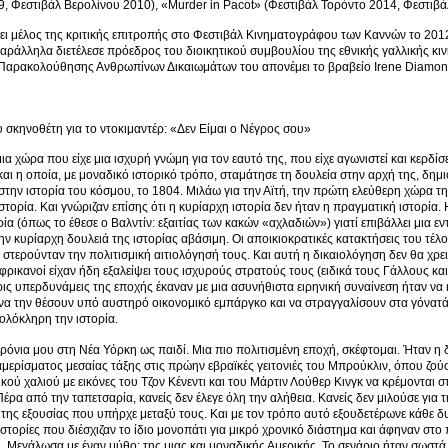
, Φεστιβάλ Βερολίνου 2010), «Murder in Pacot» (Φεστιβάλ Τορόντο 2014, Φεστιβάλ
σει μέλος της κριτικής επιτροπής στο Φεστιβάλ Κινηματογράφου των Καννών το 20
αράλληλα διετέλεσε πρόεδρος του διοικητικού συμβουλίου της εθνικής γαλλικής κι
Παρακολούθησης Ανθρωπίνων Δικαιωμάτων του απονέμει το βραβείο Irene Diamond
 σκηνοθέτη για το ντοκιμαντέρ: «Δεν Είμαι ο Νέγρος σου»
α χώρα που είχε μια ισχυρή γνώμη για τον εαυτό της, που είχε αγωνιστεί και κερδίσ
αι η οποία, με μοναδικό ιστορικό τρόπο, σταμάτησε τη δουλεία στην αρχή της, δη
την ιστορία του κόσμου, το 1804. Μιλάω για την Αϊτή, την πρώτη ελεύθερη χώρα της
στορία. Και γνώριζαν επίσης ότι η κυρίαρχη ιστορία δεν ήταν η πραγματική ιστορία
ρία (όπως το έθεσε ο Βαλντίν: εξαιτίας των κακών «αχλαδιών») γιατί επιβάλλει μια 
ην κυρίαρχη δουλειά της ιστορίας αβάσιμη. Οι αποικιοκρατικές κατακτήσεις του τέλ
 στερούνταν την πολιτισμική αιτιολόγησή τους. Και αυτή η δικαιολόγηση δεν θα χρει
Αφρικανοί είχαν ήδη εξαλείψει τους ισχυρούς στρατούς τους (ειδικά τους Γάλλους κα
ρις υπερδυνάμεις της εποχής έκαναν με μια ασυνήθιστα ειρηνική συναίνεση ήταν να
να την θέσουν υπό αυστηρό οικονομικό εμπάργκο και να στραγγαλίσουν στα γόνατά τ
λόκληρη την ιστορία.
ρόνια μου στη Νέα Υόρκη ως παιδί. Μια πιο πολιτισμένη εποχή, σκέφτομαι. Ήταν η δ
αμερίσματος μεσαίας τάξης στις πρώην εβραϊκές γειτονιές του Μπρούκλιν, όπου ζούσ
ικού χαλιού με εικόνες του Τζον Κένεντι και του Μάρτιν Λούθερ Κινγκ να κρέμονται σ
Πέρα από την ταπετσαρία, κανείς δεν έλεγε όλη την αλήθεια. Κανείς δεν μιλούσε για
της εξουσίας που υπήρχε μεταξύ τους. Και με τον τρόπο αυτό εξουδετέρωνε κάθε δ
στορίες που διέσχιζαν το ίδιο μονοπάτι για μικρό χρονικό διάστημα και άφηναν στο
 Μεγάλωσα με έναν μύθο: της μιας και μοναδικής Αμερικής. Το σενάριο ήταν σωστά 