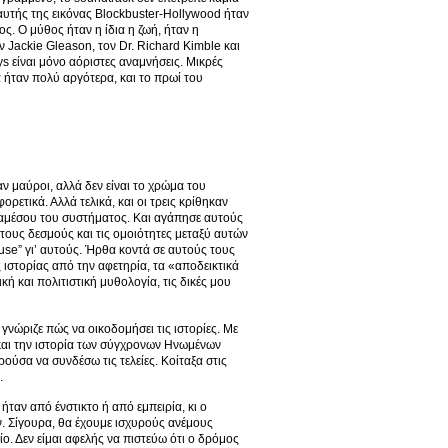
 αυτής της εικόνας Blockbuster-Hollywood ήταν
ς. Ο μύθος ήταν η ίδια η ζωή, ήταν η
ν Jackie Gleason, τον Dr. Richard Kimble και
s είναι μόνο αόριστες αναμνήσεις. Μικρές
 ήταν πολύ αργότερα, και το πρωί του
αν μαύροι, αλλά δεν είναι το χρώμα του
ρετικά. Αλλά τελικά, και οι τρεις κρίθηκαν
διαμέσου του συστήματος. Και αγάπησε αυτούς
τους δεσμούς και τις ομοιότητες μεταξύ αυτών
use” γι’ αυτούς. Ήρθα κοντά σε αυτούς τους
ς ιστορίας από την αφετηρία, τα «αποδεικτικά
κή και πολιτιστική μυθολογία, τις δικές μου
γνώριζε πώς να οικοδομήσει τις ιστορίες. Με
 και την ιστορία των σύγχρονων Ηνωμένων
ούσα να συνδέσω τις τελείες. Κοίταξα στις
.
ταν από ένστικτο ή από εμπειρία, κι ο
. Σίγουρα, θα έχουμε ισχυρούς ανέμους
ο. Δεν είμαι αφελής να πιστεύω ότι ο δρόμος