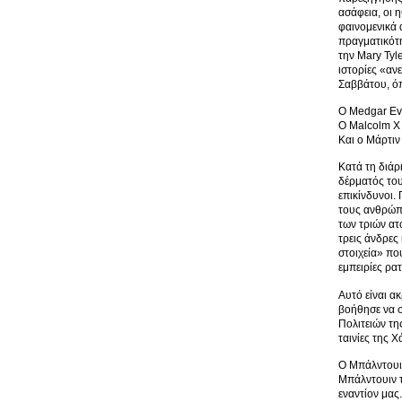
ασάφεια, οι 
φαινομενικά 
πραγματικότη
την Mary Tyl
ιστορίες «αν
Σαββάτου, όπ
Ο Medgar Eve
Ο Malcolm X
Και ο Μάρτιν
Κατά τη διάρ
δέρματός του
επικίνδυνοι.
τους ανθρώπο
των τριών ατ
τρεις άνδρες
στοιχεία» πο
εμπειρίες ρα
Αυτό είναι α
βοήθησε να σ
Πολιτειών τη
ταινίες της Χ
Ο Μπάλντουιν
Μπάλντουιν τ
εναντίον μας