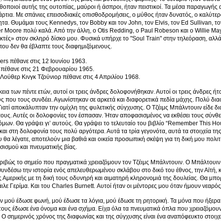
ηθοποιοί αυτής της ουτοπίας, μαύροι ή άσπροι, ήταν πειστικοί. Τα μέσα παραγωγής
άρτια. Με σπάνιες επεισοδιακές οπισθοδρομήσεις, ο μύθος ήταν δυνατός, ο καλύτερο
τα. Θυμάμαι τους Kennedys, τον Bobby και τον John, τον Elvis, τον Ed Sullivan, το
er Moore πολύ καλά. Από την άλλη, ο Otis Redding, ο Paul Robeson και ο Willie May
εκτές» στον σκληρό δίσκο μου. Φυσικά υπήρχε το "Soul Train" στην τηλεόραση, αλλά
ου δεν θα έβλαπτε τους διαφημιζόμενους.
rs πέθανε στις 12 Ιουνίου 1963.
 πέθανε στις 21 Φεβρουαρίου 1965.
 Λούθερ Κινγκ Τζούνιορ πέθανε στις 4 Απριλίου 1968.
κεια των πέντε ετών, αυτοί οι τρεις άνδρες δολοφονήθηκαν. Αυτοί οι τρεις άνδρες ήτ
ς που τους συνδέει. Αγωνίστηκαν σε αρκετά και διαφορετικά πεδία μάχης. Πολύ διαφο
 Γιατί αποκάλυπταν την ομίχλη της φυλετικής σύγχυσης. Ο Τζέιμς Μπάλντουιν είδε 
υς. Αυτές οι δολοφονίες τον έσπασαν. Ήταν αποφασισμένος να εκθέσει τους σύνθε
όμων. Θα γράψει γι’ αυτούς. Θα γράψει το τελευταίο του βιβλίο “Remember This Ho
 και στη δολοφονία τους πολύ αργότερα. Αυτά τα τρία γεγονότα, αυτά τα στοιχεία τη
υ θα λέγατε, αποτελούν μια βαθιά και οικεία προσωπική σκέψη για τη δική μου πολιτι
τσισμού και πνευματικής βίας.
κριβώς το σημείο που πραγματικά χρειαζόμουν τον Τζέιμς Μπάλντουιν. Ο Μπάλτουιν 
υνδέσω την ιστορία ενός απελευθερωμένου σκλάβου στο δικό του έθνος, την Αϊτή,
ς Αμερικής με τη δική τους οδυνηρή και αιματηρή κληρονομιά της δουλείας. Θα μπορ
άιλε Γερίμα. Και του Charles Burnett. Αυτοί ήταν οι μέντορες μου όταν ήμουν νεαρός
 μού έδωσε φωνή, μού έδωσε τα λόγια, μού έδωσε τη ρητορική. Τα μόνα που ήξερα ή
ους έδωσε ένα όνομα και ένα σχήμα. Είχα όλα τα πνευματικά όπλα που χρειαζόμουν
. Ο σημερινός χρόνος της διαφωνίας και της σύγχυσης είναι ένα αναπόφευκτο στοιχεί