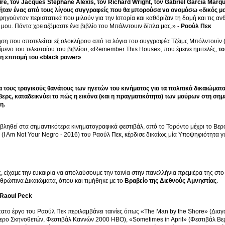
e, τον Jacques Stéphane Alexis, τον Richard Wright, τον Gabriel García Márquez
ταν ένας από τους λίγους συγγραφείς που θα μπορούσα να ονομάσω «δικός μ
φηγούνταν περιστατικά που μιλούν για την Ιστορία και καθόριζαν τη δομή και τις 
μου. Πάντα χρειαζόμαστε ένα βιβλίο του Μπάλντουιν δίπλα μας.» -
Ραούλ Πεκ
ση που αποτελείται εξ ολοκλήρου από τα λόγια του συγγραφέα Τζέιμς Μπόλντουϊν 
είμενο του τελευταίου του βιβλίου, «Remember This House», που έμεινε ημιτελές,
το
 η επιτομή του «black power»
.
α τους τραγικούς θανάτους των ηγετών του κινήματος για τα πολιτικά δικαιώματ
ερς, καταδεικνύει το πώς η εικόνα (και η πραγματικότητα) των μαύρων στη σημ
η.
ληθεί στα σημαντικότερα κινηματογραφικά φεστιβάλ, από το Τορόντο μέχρι το Βερολ
(I Am Not Your Negro - 2016) του Ραούλ Πεκ, κέρδισε δικαίως μία Υποψηφιότητα 
, είχαμε την ευκαιρία να απολαύσουμε την ταινία στην πανελλήνια πρεμιέρα της στ
θρώπινα Δικαιώματα, όπου και τιμήθηκε με το
Βραβείο της Διεθνούς Αμνηστίας
.
 Raoul Peck
ατο έργο του Ραούλ Πεκ περιλαμβάνει ταινίες όπως «The Man by the Shore» (Δι
ρο Σκηνοθετών, Φεστιβάλ Καννών 2000 HBO), «Sometimes in April» (Φεστιβάλ Βερ