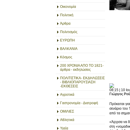
Οικονομία
Πολιτική
Άρθρα
Πολιτισμός
ΕΥΡΩΠΗ
ΒΑΛΚΑΝΙΑ
Κόσμος
200 ΧΡΟΝΙΑ ΑΠΟ ΤΟ 1821-
άρθρα - εκδηλώσεις
ΠΟΛΙΤΙΣΤΙΚΑ- ΕΚΔΗΛΩΣΕΙΣ
- ΒΙΒΛΙΟΠΑΡΟΥΣΙΑΣΗ
-ΕΚΘΕΣΕΙΣ
08:15 | 10 Ιο
Γιώργος Ρο
Αγροτικά
Γαστρονομία - Διατροφή
Πρόκειται γι
σενάριο του 
ΟΜΙΛΙΕΣ
από τα σημαν
Αθλητικά
«Άρχισα να δ
στη «νομαδικ
Υγεία