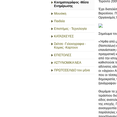
Τορόντο 2009
Κινηματογράφος -Μέσα
Ενημέρωσης
Έχει διατελέ
Βερολίνου. Π
Μουσικη
Οργανισμός 
Παιδεία
Επιστήμες - Τεχνολογία
Σημείωμα του
ΚΑΤΑΣΚΕΥΕΣ
«Ήρθα από μι
Σκίτσο -Γελοιογραφια -
(Ναπολέων) κ
Κομικς -Καρτουν
επανάσταση σ
πραγματική ι
ΕΠΙΣΤΟΛΕΣ
από την ιστο
καθιστούσε τ
ΑΣΤΥΝΟΜΙΚΑ ΝΕΑ
αδύνατες εάν
ΠΡΩΤΟΣΕΛΙΔΟ του μήνα
οι «άγριοι» 
που οι τέσσε
δημοκρατία, 
ξανάγραψαν ο
Θυμάμαι τα χ
τεράστιου δι
είδος ανατολ
της εποχής. 
ανισορροπία 
παράλληλες ι
παρεξήγησης.