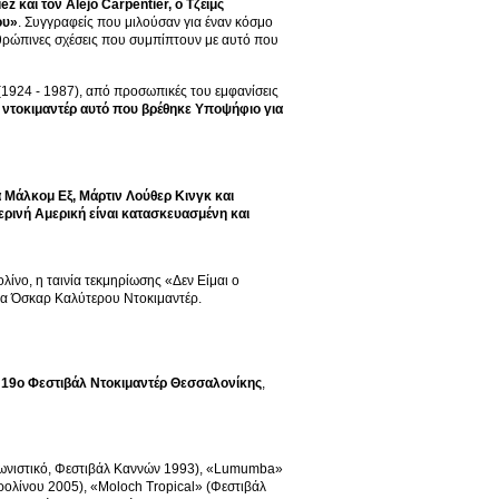
 και τον Alejo Carpentier, ο Τζέιμς
ου»
. Συγγραφείς που μιλούσαν για έναν κόσμο
ανθρώπινες σχέσεις που συμπίπτουν με αυτό που
(1924 - 1987), από προσωπικές του εμφανίσεις
 ντοκιμαντέρ αυτό που βρέθηκε Υποψήφιο για
α Μάλκομ Εξ, Μάρτιν Λούθερ Κινγκ και
ερινή Αμερική είναι κατασκευασμένη και
ίνο, η ταινία τεκμηρίωσης «Δεν Είμαι ο
για Όσκαρ Καλύτερου Ντοκιμαντέρ.
ο
19ο Φεστιβάλ Ντοκιμαντέρ Θεσσαλονίκης
,
αγωνιστικό, Φεστιβάλ Καννών 1993), «Lumumba»
ολίνου 2005), «Moloch Tropical» (Φεστιβάλ