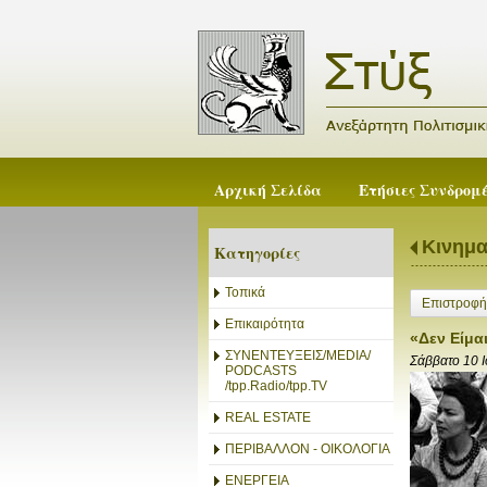
Αρχική Σελίδα
Ετήσιες Συνδρομ
Κινημ
Κατηγορίες
Τοπικά
Επιστροφή
Επικαιρότητα
«Δεν Είμα
ΣΥΝΕΝΤΕΥΞΕΙΣ/MEDIA/
Σάββατο 10 
PODCASTS
/tpp.Radio/tpp.TV
REAL ESTATE
ΠΕΡΙΒΑΛΛΟΝ - ΟΙΚΟΛΟΓΙΑ
ΕΝΕΡΓΕΙΑ