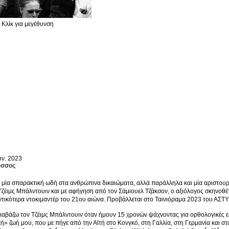
Κλίκ για μεγέθυνση
υν. 2023
ύσσος
α μία σπαρακτική ωδή στα ανθρώπινα δικαιώματα, αλλά παράλληλα και μία αριστουρ
Τζέιμς Μπάλντουιν και με αφήγηση από τον Σάμιουελ Τζάκσον, ο αξιόλογος σκηνοθ
τικότερα ντοκιμαντέρ του 21ου αιώνα. Προβάλλεται στο Ταινιόραμα 2023 του ΑΣΤΥ
ιαβάζω τον Τζέιμς Μπάλντουιν όταν ήμουν 15 χρονών ψάχνοντας για ορθολογικές εξ
ή» ζωή μου, που με πήγε από την Αϊτή στο Κονγκό, στη Γαλλία, στη Γερμανία και στ