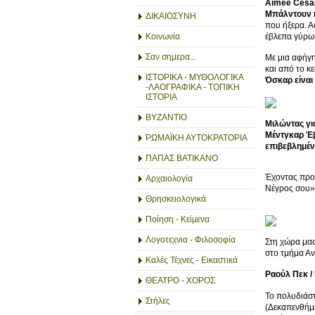
Aimée Césair
Μπάλντουν ή
ΔΙΚΑΙΟΣΥΝΗ
που ήξερα. Α
έβλεπα γύρω 
Κοινωνία
Σαν σημερα...
Με μια αφήγη
και από το κ
ΙΣΤΟΡΙΚΑ - ΜΥΘΟΛΟΓΙΚΑ
Όσκαρ είναι
-ΛΑΟΓΡΑΦΙΚΑ - ΤΟΠΙΚΗ
ΙΣΤΟΡΙΑ
ΒΥΖΑΝΤΙΟ
Μιλώντας γι
Μέντγκαρ Έβ
ΡΩΜΑΪΚΗ ΑΥΤΟΚΡΑΤΟΡΙΑ
επιβεβλημέν
ΠΑΠΑΣ ΒΑΤΙΚΑΝΟ
Έχοντας προβ
Αρχαιολογία
Νέγρος σου» 
Θρησκειολογικά
Ποίηση - Κείμενα
Λογοτεχνια - Φιλοσοφία
Στη χώρα μας
στο τμήμα Αν
Καλές Τέχνες - Εικαστικά
Ραούλ Πεκ /
ΘΕΑΤΡΟ - ΧΟΡΟΣ
Το πολυδιάστ
Στήλες
(Δεκαπενθήμε