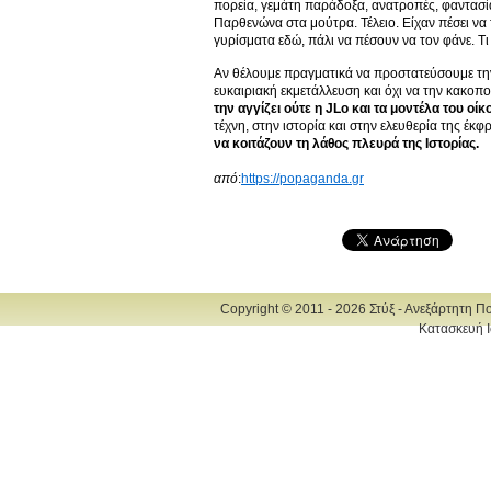
πορεία, γεμάτη παράδοξα, ανατροπές, φαντασία 
Παρθενώνα στα μούτρα. Τέλειο. Είχαν πέσει να
γυρίσματα εδώ, πάλι να πέσουν να τον φάνε. Τι 
Αν θέλουμε πραγματικά να προστατεύσουμε την
ευκαιριακή εκμετάλλευση και όχι να την κακοπ
την αγγίζει ούτε η JLo και τα μοντέλα του οίκο
τέχνη, στην ιστορία και στην ελευθερία της έκ
να κοιτάζουν τη λάθος πλευρά της Ιστορίας.
από
:
https://popaganda.gr
Copyright © 2011 - 2026 Στύξ - Ανεξάρτητη Π
Κατασκευή Ι