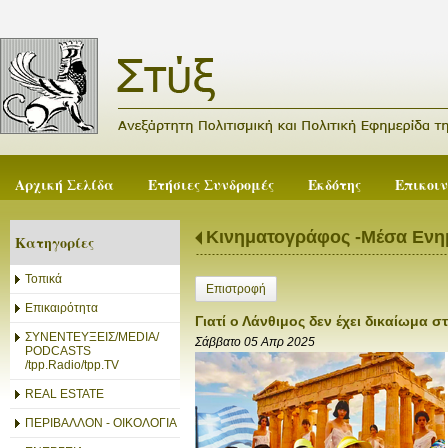
Αρχική Σελίδα
Ετήσιες Συνδρομές
Εκδότης
Επικοι
Κινηματογράφος -Μέσα Εν
Κατηγορίες
Τοπικά
Επιστροφή
Επικαιρότητα
Γιατί ο Λάνθιμος δεν έχει δικαίωμα 
ΣΥΝΕΝΤΕΥΞΕΙΣ/MEDIA/
Σάββατο 05 Απρ 2025
PODCASTS
/tpp.Radio/tpp.TV
REAL ESTATE
ΠΕΡΙΒΑΛΛΟΝ - ΟΙΚΟΛΟΓΙΑ