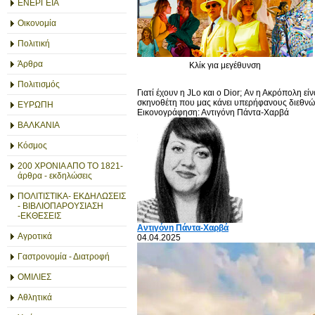
ΕΝΕΡΓΕΙΑ
Οικονομία
Πολιτική
Άρθρα
Κλίκ για μεγέθυνση
Πολιτισμός
Γιατί έχουν η JLo και ο Dior; Αν η Ακρόπολη είνα
σκηνοθέτη που μας κάνει υπερήφανους διεθνώ
ΕΥΡΩΠΗ
Εικονογράφηση: Αντιγόνη Πάντα-Χαρβά
ΒΑΛΚΑΝΙΑ
Κόσμος
200 ΧΡΟΝΙΑ ΑΠΟ ΤΟ 1821-
άρθρα - εκδηλώσεις
ΠΟΛΙΤΙΣΤΙΚΑ- ΕΚΔΗΛΩΣΕΙΣ
- ΒΙΒΛΙΟΠΑΡΟΥΣΙΑΣΗ
-ΕΚΘΕΣΕΙΣ
Αντιγόνη Πάντα-Χαρβά
Αγροτικά
04.04.2025
Γαστρονομία - Διατροφή
ΟΜΙΛΙΕΣ
Αθλητικά