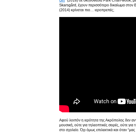
Girl
” (2018) σε σκηνοθεσία Park Chan-wook, μ
Skarsgård, έχουν περισσότερο δικαίωμα στον Β
(2014) κρίνεται πιο… ιεροπρεπές;
Αφού λοιπόν η ιερότητα της Ακρόπολης δεν αντ
μουσική, ούτε για τηλεοπτικές σειρές, ούτε για
στο σχολείο. Όχι όμως επιλεκτικά και όταν “μα