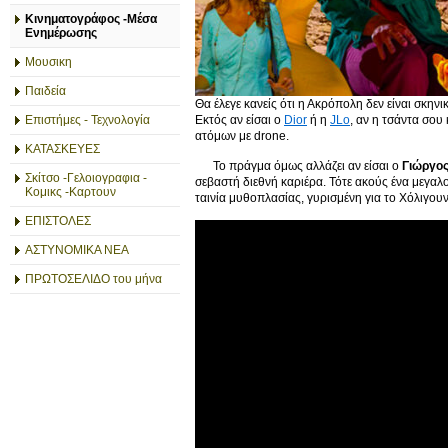
Κινηματογράφος -Μέσα
Ενημέρωσης
Μουσικη
Παιδεία
Θ
α έλεγε κανείς ότι η Ακρόπολη δεν είναι σκην
Εκτός αν είσαι ο
Dior
ή η
JLo
, αν η τσάντα σου 
Επιστήμες - Τεχνολογία
ατόμων με drone.
ΚΑΤΑΣΚΕΥΕΣ
Το πράγμα όμως αλλάζει αν είσαι ο
Γιώργος
Σκίτσο -Γελοιογραφια -
σεβαστή διεθνή καριέρα. Τότε ακούς ένα μεγαλο
Κομικς -Καρτουν
ταινία μυθοπλασίας, γυρισμένη για το Χόλιγου
ΕΠΙΣΤΟΛΕΣ
ΑΣΤΥΝΟΜΙΚΑ ΝΕΑ
ΠΡΩΤΟΣΕΛΙΔΟ του μήνα