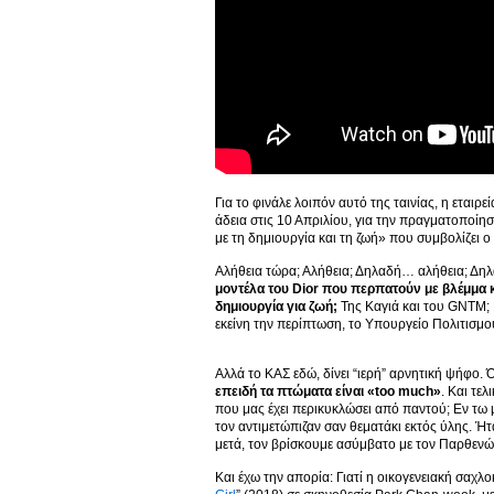
Για το φινάλε λοιπόν αυτό της ταινίας, η εταιρ
άδεια στις 10 Απριλίου, για την πραγματοποί
με τη δημιουργία και τη ζωή» που συμβολίζει 
Αλήθεια τώρα; Αλήθεια; Δηλαδή… αλήθεια; Δη
μοντέλα του Dior που περπατούν με βλέμμα 
δημιουργία για ζωή;
Της Καγιά και του GNTM; Η 
εκείνη την περίπτωση, το Υπουργείο Πολιτισμού
Αλλά το ΚΑΣ εδώ, δίνει “ιερή” αρνητική ψήφο. Όχ
επειδή τα πτώματα είναι «too much»
. Και τε
που μας έχει περικυκλώσει από παντού; Εν τω 
τον αντιμετώπιζαν σαν θεματάκι εκτός ύλης. Ήτ
μετά, τον βρίσκουμε ασύμβατο με τον Παρθενώ
Και έχω την απορία: Γιατί η οικογενειακή σαχ