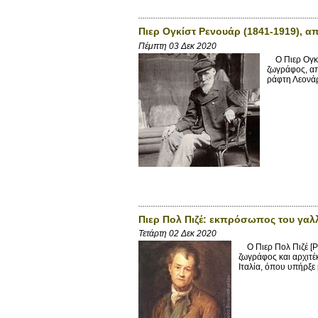
Πιερ Ογκίστ Ρενουάρ (1841-1919), απ
Πέμπτη 03 Δεκ 2020
O Πιερ Ογκίσ
ζωγράφος, απ
ράφτη Λεονάρ 
Πιερ Πολ Πιζέ: εκπρόσωπος του γαλ
Τετάρτη 02 Δεκ 2020
Ο Πιερ Πολ Πιζέ [Pi
ζωγράφος και αρχιτέ
Ιταλία, όπου υπήρξε