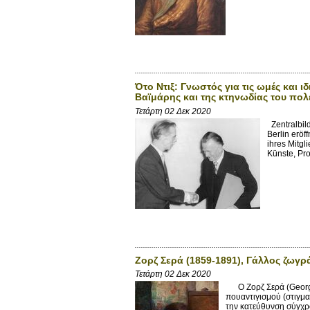
Ότο Ντιξ: Γνωστός για τις ωμές και ι
Βαϊμάρης και της κτηνωδίας του πο
Τετάρτη 02 Δεκ 2020
Zentralbil
Berlin eröf
ihres Mitgl
Künste, Prof
Ζορζ Σερά (1859-1891), Γάλλος ζωγρ
Τετάρτη 02 Δεκ 2020
Ο Ζορζ Σερά (Georges
πουαντιγισμού (στιγμα
την κατεύθυνση σύγχρο