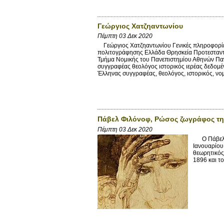
Γεώργιος Χατζηαντωνίου
Πέμπτη 03 Δεκ 2020
Γεώργιος Χατζηαντωνίου Γενικές πληροφορίε
πολιτογράφησης Ελλάδα Θρησκεία Προτεσταντ
Τμήμα Νομικής του Πανεπιστημίου Αθηνών Παν
συγγραφέας θεολόγος ιστορικός ιερέας δεδομένα
Έλληνας συγγραφέας, θεολόγος, ιστορικός, νο
Πάβελ Φιλόνοφ, Ρώσος ζωγράφος της
Πέμπτη 03 Δεκ 2020
Ο Πάβελ Νι
Ιανουαρίου
θεωρητικός
1896 και το