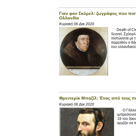
Γιαν φαν Σκόρελ: ζωγράφος που πιστ
Ολλανδία
Κυριακή 06 Δεκ 2020
Death of Cleo
Scorel, Σχόορ
πιστώνεται με 
παρελθόν ο δάσ
του ολλανδικού
Φρεντερίκ Μπαζίλ: Ένας από τους 
Κυριακή 06 Δεκ 2020
Ο Γάλλος Φ
ιμπρεσιονι
18 του ξεκι
αρχίζει να 