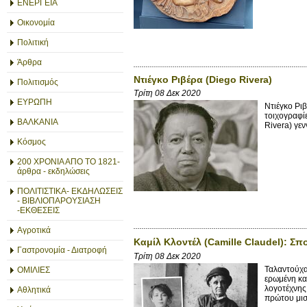
ΕΝΕΡΓΕΙΑ
Οικονομία
Πολιτική
Άρθρα
Ντιέγκο Ριβέρα (Diego Rivera)
Πολιτισμός
Τρίτη 08 Δεκ 2020
ΕΥΡΩΠΗ
Ντιέγκο Ρι
τοιχογραφί
ΒΑΛΚΑΝΙΑ
Rivera) γε
Κόσμος
200 ΧΡΟΝΙΑ ΑΠΟ ΤΟ 1821-
άρθρα - εκδηλώσεις
ΠΟΛΙΤΙΣΤΙΚΑ- ΕΚΔΗΛΩΣΕΙΣ
- ΒΙΒΛΙΟΠΑΡΟΥΣΙΑΣΗ
-ΕΚΘΕΣΕΙΣ
Αγροτικά
Καμίλ Κλοντέλ (Camille Claudel): Σ
Γαστρονομία - Διατροφή
Τρίτη 08 Δεκ 2020
Ταλαντούχα
ΟΜΙΛΙΕΣ
ερωμένη κα
λογοτέχνης
Αθλητικά
πρώτου μισ