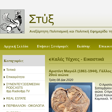
Αρχική Σελίδα
Ετήσιες Συνδρομές
Εκδότης
Επικοι
Καλές Τέχνες - Εικαστικά
Κατηγορίες
Τοπικά
Αριστίντ Μαγιόλ (1861-1944), Γάλλο
20ού αιώνα
Επικαιρότητα
Τρίτη 08 Δεκ 2020
ΣΥΝΕΝΤΕΥΞΕΙΣ/MEDIA/
Ο Αριστίντ Μ
PODCASTS
Σεπτεμβρίου
/tpp.Radio/tpp.TV
αιώνα. Ο Αρι
Σχολή Καλών
REAL ESTATE
Καμπανέλ. Ή
ΠΕΡΙΒΑΛΛΟΝ - ΟΙΚΟΛΟΓΙΑ