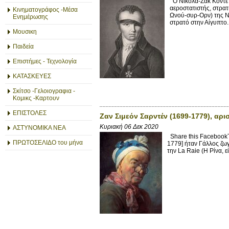
Ο Νικολά-Ζακ Κοντέ 
αεροστατιστής, στρατ
Κινηματογράφος -Μέσα
Ωνού-συρ-Ορν) της Νο
Ενημέρωσης
στρατό στην Αίγυπτο.
Μουσικη
Παιδεία
Επιστήμες - Τεχνολογία
ΚΑΤΑΣΚΕΥΕΣ
Σκίτσο -Γελοιογραφια -
Κομικς -Καρτουν
ΕΠΙΣΤΟΛΕΣ
Ζαν Σιμεόν Σαρντέν (1699-1779), αρ
Κυριακή 06 Δεκ 2020
ΑΣΤΥΝΟΜΙΚΑ ΝΕΑ
Share this FacebookT
ΠΡΩΤΟΣΕΛΙΔΟ του μήνα
1779] ήταν Γάλλος ζωγ
την La Raie (Η Ρίνα, 