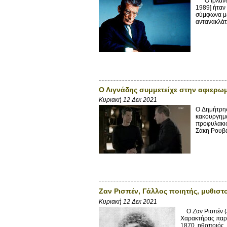
Ο Ιρλανδο-
1989] ήταν 
σύμφωνα με
αντανακλάτα
Ο Λιγνάδης συμμετείχε στην αφιερω
Κυριακή 12 Δεκ 2021
O Δημήτρης
κακουργημα
προφυλακισ
Σάκη Ρουβά
Ζαν Ρισπέν, Γάλλος ποιητής, μυθιστ
Κυριακή 12 Δεκ 2021
Ο Ζαν Ρισπέν (J
Χαρακτήρας παρο
1870, ηθοποιός, 