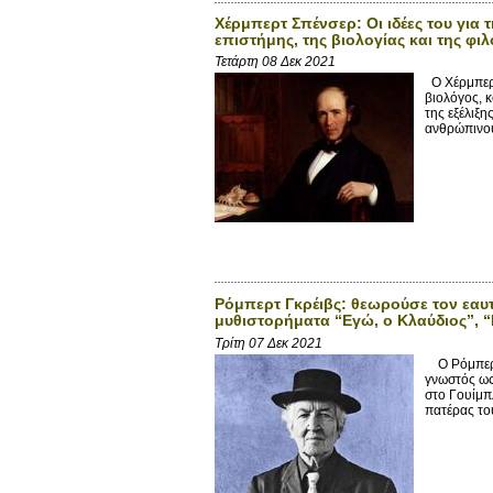
Χέρμπερτ Σπένσερ: Οι ιδέες του για 
επιστήμης, της βιολογίας και της φι
Τετάρτη 08 Δεκ 2021
Ο Χέρμπερτ
βιολόγος, 
της εξέλιξ
ανθρώπινου
Ρόμπερτ Γκρέιβς: θεωρούσε τον εαυτ
μυθιστορήματα “Εγώ, ο Κλαύδιος”, “
Τρίτη 07 Δεκ 2021
Ο Ρόμπερτ 
γνωστός ως
στο Γουίμπ
πατέρας του