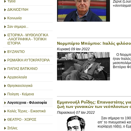
Υγεία
Zερνέ (Loui
«συνταγματ
ΔΙΚΑΙΟΣΥΝΗ
Κοινωνία
Σαν σημερα...
ΙΣΤΟΡΙΚΑ - ΜΥΘΟΛΟΓΙΚΑ
-ΛΑΟΓΡΑΦΙΚΑ - ΤΟΠΙΚΗ
Νορμπέρτο Μπόμπιο: Ιταλός φιλόσοφ
ΙΣΤΟΡΙΑ
Κυριακή 09 Ιαν 2022
ΒΥΖΑΝΤΙΟ
Ο Νορμπέρτ
ήταν Ιταλός
ΡΩΜΑΪΚΗ ΑΥΤΟΚΡΑΤΟΡΙΑ
μεσοπολέμο
Βιττόριο Φ
ΠΑΠΑΣ ΒΑΤΙΚΑΝΟ
Αρχαιολογία
Θρησκειολογικά
Ποίηση - Κείμενα
Εμμανουήλ Ροΐδης: Επαναστάτης για 
Λογοτεχνια - Φιλοσοφία
ζωή των γυναικών των νεόπλουτων
Καλές Τέχνες - Εικαστικά
Παρασκευή 07 Ιαν 2022
Σαν σήμερα το 1904 
ΘΕΑΤΡΟ - ΧΟΡΟΣ
απ’ το πνευματικό κα
κυρίαρχη τάξη), ο Εμ
Στήλες