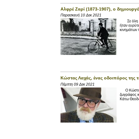
Αλφρέ Ζαρί (1873-1907), ο δημιουργ
Παρασκευή 10 Δεκ 2021
Σε όλη τη δ
ήταν ευρύτ
κινημάτων 
Κώστας Λαχάς, ένας οδοιπόρος της τ
Πέμπτη 09 Δεκ 2021
Ο Κώστας Λ
ζωγράφος κ
Κάτω Θεοδωρ