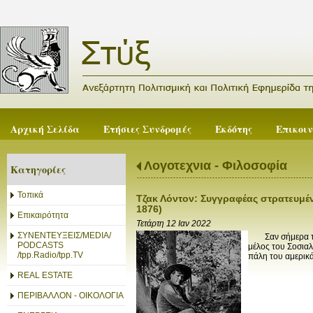
Αρχική Σελίδα
Ετήσιες Συνδρομές
Εκδότης
Επικοι
Λογοτεχνια - Φιλοσοφία
Κατηγορίες
Τοπικά
Τζακ Λόντον: Συγγραφέας στρατευμέ
1876)
Επικαιρότητα
Τετάρτη 12 Ιαν 2022
ΣΥΝΕΝΤΕΥΞΕΙΣ/MEDIA/
Σαν σήμερα το 1
PODCASTS
μέλος του Σοσιαλ
/tpp.Radio/tpp.TV
πάλη του αμερικά
REAL ESTATE
ΠΕΡΙΒΑΛΛΟΝ - ΟΙΚΟΛΟΓΙΑ