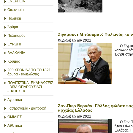
ΕΝΕΡΓΕΙΑ
Οικονομία
Πολιτική
Άρθρα
Ζίγκμουντ Μπάουμαν: Πολωνός κοιν
Πολιτισμός
Κυριακή 09 Ιαν 2022
ΕΥΡΩΠΗ
Ο Ζίγμκου
κοινωνιολό
ΒΑΛΚΑΝΙΑ
Έζησε στην
Κόσμος
200 ΧΡΟΝΙΑ ΑΠΟ ΤΟ 1821-
άρθρα - εκδηλώσεις
ΠΟΛΙΤΙΣΤΙΚΑ- ΕΚΔΗΛΩΣΕΙΣ
- ΒΙΒΛΙΟΠΑΡΟΥΣΙΑΣΗ
-ΕΚΘΕΣΕΙΣ
Αγροτικά
Ζαν-Πιερ Βερνάν: Γάλλος φιλόσοφος,
Γαστρονομία - Διατροφή
αρχαίας Ελλάδας
Κυριακή 09 Ιαν 2022
ΟΜΙΛΙΕΣ
Ο Ζαν-Πιέρ
Αθλητικά
ήταν Γάλλο
Ελλάδας. Γ