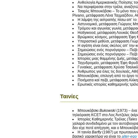
Ανθολογία Αμερικανικής Ποίησης το
Να περιφέρεσαι στην τρέλα, αναζητώ
Τσαρλς Μπουκόβσκι – Το μόνο που μ
Pivano, μετάφραση Λένα Ταχμαζίδου, Α
Η λάμψη της αστραπής πίσω απ’ το 
Αστυνομικό, μετάφραση Γιώργος Μπ
Τρόμου και αγωνίας γωνία, μετάφρ
Hollywood, μετάφραση Λουκάς Θεο
Βρώμικος κόσμος, μετάφραση Έφη Κ
Υπεραστικό μεθύσι, μετάφραση Γιώ
Η αγάπη είναι ένας σκύλος απ’ την
Σημειώσεις ενός πορνόγερου – Πεζά
Σημειώσεις ενός πορνόγερου – Πεζά
Ιστορίες μιας θαμμένης ζωής, μετ
Ταχυδρομείο, μετάφραση Έφη Φρυδ
Γυναίκες, μετάφραση Χρύσα Τσαλικί
Άνθρωπος για όλες τις δουλειές, Αθ
Μπουκόβσκι, επιλογή από το έργο τ
Ποιήματα καί πεζά, μετάφραση Αλίκ
Ερωτικές ιστορίες καθημερινής τρέ
Ταινίες
Μπουκόβσκι
Bukowski
(1973) – ένα
τηλεόραση KCET στο Λος Άντζελες (κέρ
Ιστορίες Καθημερινής Τρέλας
(Tales
χαλαρά συνδεδεμένο με τον αυτοβιογρ
δεν είχε ποτέ απήχηση, και ο Μπουκόβσκ
H ταινία
Barfly
(1987) με πρωταγωνι
βασικό χαρακτήρα να είναι το
alter-ego