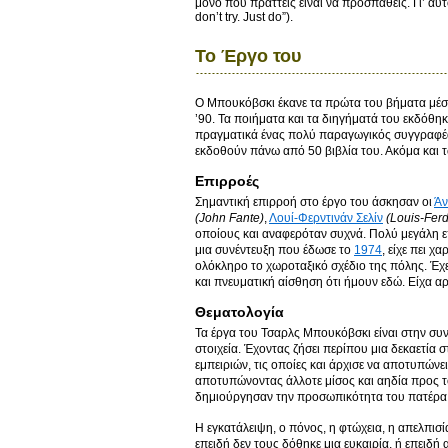
μόνο που πράττεις είναι να προσπαθείς. Γι’ αυτό
don’t try. Just do”).
Το Έργο του
O Μπουκόβσκι έκανε τα πρώτα του βήματα μέσα α
’90. Τα ποιήματα και τα διηγήματά του εκδόθη
πραγματικά ένας πολύ παραγωγικός συγγραφέας
εκδοθούν πάνω από 50 βιβλία του. Ακόμα και τώ
Επιρροές
Σημαντική επιρροή στο έργο του άσκησαν οι
Άν
(John Fante)
,
Λουί-Φερντινάν Σελίν
(Louis-Fer
οποίους και αναφερόταν συχνά. Πολύ μεγάλη επ
μια συνέντευξη που έδωσε το
1974
, είχε πει χ
ολόκληρο το χωροταξικό σχέδιο της πόλης. Έχε
και πνευματική αίσθηση ότι ήμουν εδώ. Είχα α
Θεματολογία
Τα έργα του Τσαρλς Μπουκόβσκι είναι στην συν
στοιχεία. Έχοντας ζήσει περίπου μια δεκαετία 
εμπειριών, τις οποίες και άρχισε να αποτυπώνε
αποτυπώνοντας άλλοτε μίσος και αηδία προς τ
δημιούργησαν την προσωπικότητα του πατέρα 
Η εγκατάλειψη, ο πόνος, η φτώχεια, η απελπι
επειδή δεν τους δόθηκε μια ευκαιρία, ή επειδή