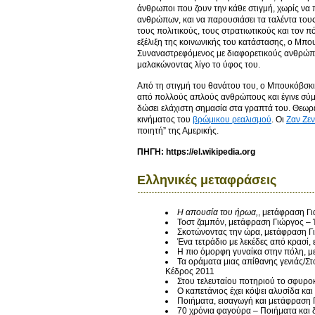
άνθρωποι που ζουν την κάθε στιγμή, χωρίς να 
ανθρώπων, και να παρουσιάσει τα ταλέντα τους,
τους πολιτικούς, τους στρατιωτικούς και τον π
εξέλιξη της κοινωνικής του κατάστασης, ο Μπου
Συναναστρεφόμενος με διαφορετικούς ανθρώπους
μαλακώνοντας λίγο το ύφος του.
Από τη στιγμή του θανάτου του, ο Μπουκόβσκι 
από πολλούς απλούς ανθρώπους και έγινε σύμβ
δώσει ελάχιστη σημασία στα γραπτά του. Θεωρ
κινήματος του
βρώμικου ρεαλισμού
. Οι
Ζαν Ζεν
ποιητή” της Αμερικής.
ΠΗΓΗ: https://el.wikipedia.org
Ελληνικές μεταφράσεις
Η απουσία του ήρωα,
, μετάφραση Γ
Τοστ ζαμπόν, μετάφραση Γιώργος –
Σκοτώνοντας την ώρα, μετάφραση Γ
Ένα τετράδιο με λεκέδες από κρασί,
Η πιο όμορφη γυναίκα στην πόλη, μ
Τα οράματα μιας απίθανης γενιάς/Στο
Κέδρος 2011
Στου τελευταίου ποτηριού το σφυρο
Ο καπετάνιος έχει κόψει αλυσίδα κα
Ποιήματα, εισαγωγή και μετάφραση 
70 χρόνια φαγούρα – Ποιήματα και