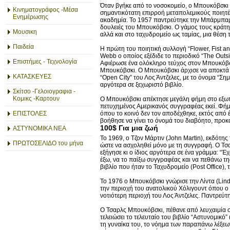
Όταν βγήκε από το νοσοκομείο, ο Μπουκόβσκι ξε
Κινηματογράφος -Μέσα
σημαντικότατη επιρροή μεταπολεμικούς ποιητές
Ενημέρωσης
ακαδημία. To 1957 παντρεύτηκε την Μπάρμπαρα 
δουλειές του Μπουκόβσκι. Ο γάμος τους κράτησ
Μουσικη
αλλά και στο ταχυδρομείο ως ταμίας, μια θέση
Παιδεία
Η πρώτη του ποιητική συλλογή “Flower, Fist an
Webb ο οποίος εξέδιδε το περιοδικό “The Outs
Επιστήμες - Τεχνολογία
Αφιέρωσε ένα ολόκληρο τεύχος στον Μπουκόβσκι 
Μπουκόβσκι. Ο Μπουκόβσκι άρχισε να αποκτά φ
ΚΑΤΑΣΚΕΥΕΣ
“Open City” του Λος Άντζελες, με το όνομα “Ση
αργότερα σε ξεχωριστό βιβλίο.
Σκίτσο -Γελοιογραφια -
Κομικς -Καρτουν
Ο Μπουκόβσκι απέκτησε μεγάλη φήμη στο εξωτερι
πετυχημένος Αμερικανός συγγραφέας εκεί. Φήμη
όπου το κοινό δεν τον αποδέχθηκε, εκτός από
ΕΠΙΣΤΟΛΕΣ
βοήθησε να γίνει το όνομά του διαβόητο, προκα
100$ Για μια ζωή
ΑΣΤΥΝΟΜΙΚΑ ΝΕΑ
Το 1969, ο Τζον Μάρτιν (John Martin), εκδότης
ΠΡΩΤΟΣΕΛΙΔΟ του μήνα
ώστε να ασχοληθεί μόνο με τη συγγραφή. Ο Τσα
εξήγησε κι ο ίδιος αργότερα σε ένα γράμμα: “Έ
έξω, να το παίξω συγγραφέας και να πεθάνω τη
βιβλίο που ήταν το Ταχυδρομείο (Post Office),
Το 1976 ο Μπουκόβσκι γνώρισε την Λίντα (Linda
την περιοχή του ανατολικού Χόλιγουντ όπου ο 
νοτιότερη περιοχή του Λος Άντζελες. Παντρεύτ
Ο Τσαρλς Μπουκόβσκι, πέθανε από λευχαιμία στ
τελειώσει το τελευταίο του βιβλίο “Αστυνομικό”
τη γυναίκα του, το νόημα των παραπάνω λέξεων