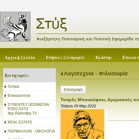
Αρχική Σελίδα
Ετήσιες Συνδρομές
Εκδότης
Επικοι
Λογοτεχνια - Φιλοσοφία
Κατηγορίες
Τοπικά
Επιστροφή
Επικαιρότητα
Τσαρλς Μπουκόφσκι, Αμερικανός σ
ΣΥΝΕΝΤΕΥΞΕΙΣ/MEDIA/
Τετάρτη 09 Μαρ 2022
PODCASTS
/tpp.Radio/tpp.TV
REAL ESTATE
ΠΕΡΙΒΑΛΛΟΝ - ΟΙΚΟΛΟΓΙΑ