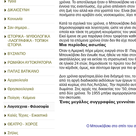
Υγεία
χρόνια. Το αποτέλεσμα ήταν ο Μπουκόβσκι να α
έννοια της εναντίωσης, όχι μόνο απέναντι στο
ΔΙΚΑΙΟΣΥΝΗ
στη ζωή του αλλά και στα γραπτά του. Είναι βα
ποιήματα στο κρεβάτι ενός νοσοκομείου, λίγο π
Κοινωνία
Κατά τα σχολικά του χρόνια, ο Μπουκόβσκι διά
δημοσιογραφία και λογοτεχνία, ώστε να γίνει σ
Σαν σημερα...
οποία και τάισε τη μηχανή κουρέματος του γκα
Εκεί έμεινε σε μια παράγκα όπου τρεφόταν καθη
ΙΣΤΟΡΙΚΑ - ΜΥΘΟΛΟΓΙΚΑ
συχνά τα επόμενα χρόνια όταν δεν θα είχε πουθ
-ΛΑΟΓΡΑΦΙΚΑ - ΤΟΠΙΚΗ
Μια περίοδος ασωτίας
ΙΣΤΟΡΙΑ
Όταν η Αμερική πήρε μέρος ενεργά στον Β΄ Παγκ
ΒΥΖΑΝΤΙΟ
Μπουκόβσκι δεν ένιωθε πως ήθελε να πάει στον
ακατάλληλος για να εκτίσει τη στρατιωτική του
ΡΩΜΑΪΚΗ ΑΥΤΟΚΡΑΤΟΡΙΑ
σε ηλικία 24 ετών, δημοσίευσε το πρώτο του δι
τον κέρδισε, όμως, και σύντομα έφυγε για πιο φ
ΠΑΠΑΣ ΒΑΤΙΚΑΝΟ
Δυο χρόνια αργότερα,άλλο ένα διήγημά του, το
Αρχαιολογία
από τη αργή διαδικασία εκδόσεων των έργων το
αλλά κυρίως στο Λος Άντζελες. Την περίοδο αυτ
Θρησκειολογικά
δωμάτια. Στις αρχές της δεκαετίας του ’50, έ
από δύο χρόνια. Το 1955 μπήκε αιμορραγώντας
τον σκοτώσει.
Ποίηση - Κείμενα
Ένας μεγάλος συγγραφέας γεννιέται
Λογοτεχνια - Φιλοσοφία
Καλές Τέχνες - Εικαστικά
ΘΕΑΤΡΟ - ΧΟΡΟΣ
Ο Μπουκόβσκι στο σπίτι του σ
Στήλες