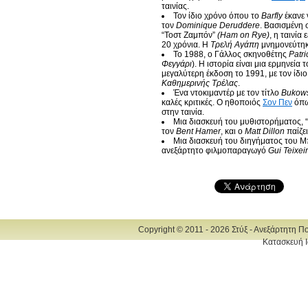
ταινίας.
Τον ίδιο χρόνο όπου το
Barfly
έκανε 
τον
Dominique Deruddere
. Βασισμένη
“Τοστ Ζαμπόν”
(Ham on Rye)
, η ταινία
20 χρόνια. Η
Τρελή Αγάπη
μνημονεύτηκ
To 1988, ο Γάλλος σκηνοθέτης
Patri
Φεγγάρι
). Η ιστορία είναι μια ερμηνεία
μεγαλύτερη έκδοση το 1991, με τον ίδι
Καθημερινής Τρέλας
.
Ένα ντοκιμαντέρ με τον τίτλο
Bukowsk
καλές κριτικές. Ο ηθοποιός
Σον Πεν
όπω
στην ταινία.
Μια διασκευή του μυθιστορήματος, 
τον
Bent Hamer
, και ο
Matt Dillon
παίζει
Μια διασκευή του διηγήματος του 
ανεξάρτητο φιλμοπαραγωγό
Gui Teixei
Copyright © 2011 - 2026 Στύξ - Ανεξάρτητη Π
Κατασκευή Ι