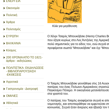
ΕΝΕΡΓΕΙΑ
Οικονομία
Πολιτική
Άρθρα
Κλίκ για μεγέθυνση
Πολιτισμός
Ο Χένρι Τσαρλς Μπουκόβσκι (Henry Charles B
ΕΥΡΩΠΗ
που έζησε κυρίως στο Λος Άντζελες της Αμερικ
ΒΑΛΚΑΝΙΑ
πολύ σημαντικός για το είδος του, ενώ συχνά 
προφέρεται σωστά “Μπουκόβσκι” και όχι “Μπουκ
Κόσμος
200 ΧΡΟΝΙΑ ΑΠΟ ΤΟ 1821-
άρθρα - εκδηλώσεις
ΠΟΛΙΤΙΣΤΙΚΑ- ΕΚΔΗΛΩΣΕΙΣ
- ΒΙΒΛΙΟΠΑΡΟΥΣΙΑΣΗ
-ΕΚΘΕΣΕΙΣ
Αγροτικά
Ο Τσαρλς Μπουκόβσκι γεννήθηκε στις 16 Αυγού
πατέρας του ένας Πολωνο-Αμερικάνος στρατιώτη
Γαστρονομία - Διατροφή
Παγκόσμιο Πόλεμο. Η οικογένεια μετανάστευσε 
στα γραπτά του.
ΟΜΙΛΙΕΣ
O πατέρας του Τσαρλς αναφέρεται συχνά κι απ
Αθλητικά
νομοταγής, και αποπειράθηκε να εμφυτεύσει στο
κοινωνίας. Συχνά ήταν άνεργος και έβγαζε τον