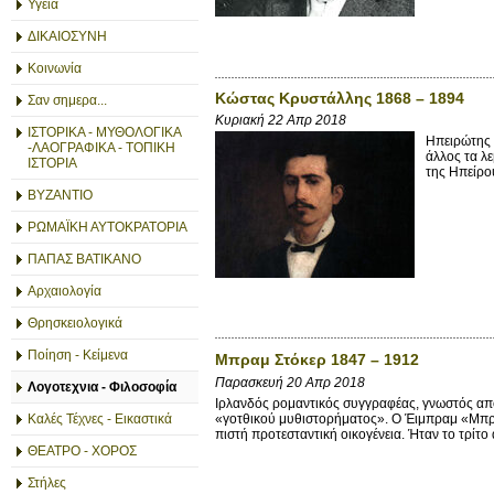
Υγεία
ΔΙΚΑΙΟΣΥΝΗ
Κοινωνία
Κώστας Κρυστάλλης 1868 – 1894
Σαν σημερα...
Κυριακή 22 Απρ 2018
ΙΣΤΟΡΙΚΑ - ΜΥΘΟΛΟΓΙΚΑ
Ηπειρώτης 
-ΛΑΟΓΡΑΦΙΚΑ - ΤΟΠΙΚΗ
άλλος τα λ
ΙΣΤΟΡΙΑ
της Ηπείρο
ΒΥΖΑΝΤΙΟ
ΡΩΜΑΪΚΗ ΑΥΤΟΚΡΑΤΟΡΙΑ
ΠΑΠΑΣ ΒΑΤΙΚΑΝΟ
Αρχαιολογία
Θρησκειολογικά
Ποίηση - Κείμενα
Μπραμ Στόκερ 1847 – 1912
Παρασκευή 20 Απρ 2018
Λογοτεχνια - Φιλοσοφία
Ιρλανδός ρομαντικός συγγραφέας, γνωστός από
«γοτθικού μυθιστορήματος». Ο Έιμπραμ «Μπραμ
Καλές Τέχνες - Εικαστικά
πιστή προτεσταντική οικογένεια. Ήταν το τρίτο 
ΘΕΑΤΡΟ - ΧΟΡΟΣ
Στήλες