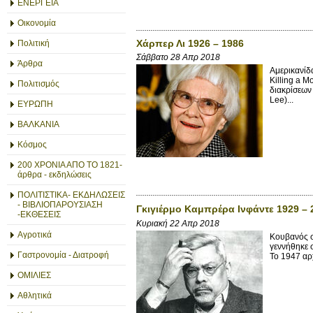
ΕΝΕΡΓΕΙΑ
Οικονομία
Χάρπερ Λι 1926 – 1986
Πολιτική
Σάββατο 28 Απρ 2018
Άρθρα
Αμερικανίδ
Killing a M
Πολιτισμός
διακρίσεων 
Lee)...
ΕΥΡΩΠΗ
ΒΑΛΚΑΝΙΑ
Κόσμος
200 ΧΡΟΝΙΑ ΑΠΟ ΤΟ 1821-
άρθρα - εκδηλώσεις
ΠΟΛΙΤΙΣΤΙΚΑ- ΕΚΔΗΛΩΣΕΙΣ
- ΒΙΒΛΙΟΠΑΡΟΥΣΙΑΣΗ
Γκιγιέρμο Καμπρέρα Ινφάντε 1929 – 
-ΕΚΘΕΣΕΙΣ
Κυριακή 22 Απρ 2018
Αγροτικά
Κουβανός σ
γεννήθηκε σ
Γαστρονομία - Διατροφή
Το 1947 αρχ
ΟΜΙΛΙΕΣ
Αθλητικά