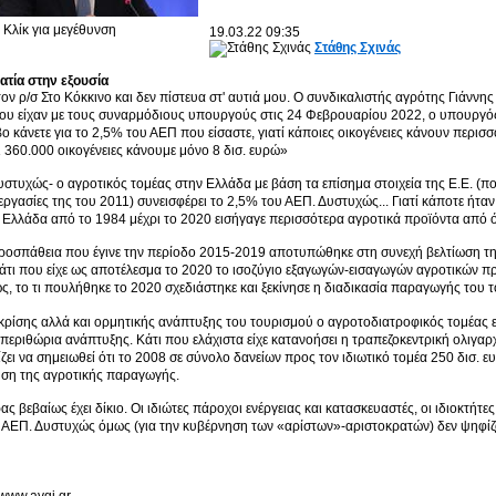
Κλίκ για μεγέθυνση
19.03.22
09:35
Στάθης Σχινάς
ατία στην εξουσία
ον ρ/σ Στο Κόκκινο και δεν πίστευα στ' αυτιά μου. Ο συνδικαλιστής αγρότης Γιάννη
ου είχαν με τους συναρμόδιους υπουργούς στις 24 Φεβρουαρίου 2022, ο υπουργός
 κάνετε για το 2,5% του ΑΕΠ που είσαστε, γιατί κάποιες οικογένειες κάνουν περισσό
τι 360.000 οικογένειες κάνουμε μόνο 8 δισ. ευρώ»
υστυχώς- ο αγροτικός τομέας στην Ελλάδα με βάση τα επίσημα στοιχεία της Ε.Ε. (π
ξεργασίες της του 2011) συνεισφέρει το 2,5% του ΑΕΠ. Δυστυχώς... Γιατί κάποτε ήτα
η Ελλάδα από το 1984 μέχρι το 2020 εισήγαγε περισσότερα αγροτικά προϊόντα από ό,
προσπάθεια που έγινε την περίοδο 2015-2019 αποτυπώθηκε στη συνεχή βελτίωση τ
άτι που είχε ως αποτέλεσμα το 2020 το ισοζύγιο εξαγωγών-εισαγωγών αγροτικών πρ
ς, το τι πουλήθηκε το 2020 σχεδιάστηκε και ξεκίνησε η διαδικασία παραγωγής του τ
κρίσης αλλά και ορμητικής ανάπτυξης του τουρισμού ο αγροτοδιατροφικός τομέας είν
α περιθώρια ανάπτυξης. Κάτι που ελάχιστα είχε κατανοήσει η τραπεζοκεντρική ολιγα
ίζει να σημειωθεί ότι το 2008 σε σύνολο δανείων προς τον ιδιωτικό τομέα 250 δισ. ε
ση της αγροτικής παραγωγής.
ρας βεβαίως έχει δίκιο. Οι ιδιώτες πάροχοι ενέργειας και κατασκευαστές, οι ιδιοκτή
ΑΕΠ. Δυστυχώς όμως (για την κυβέρνηση των «αρίστων»-αριστοκρατών) δεν ψηφίζο
/www.avgi.gr