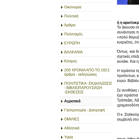
Οικονομία
Πολιτική
ή η αριστοκρ
Άρθρα
Το άκουσα στ
συνάντηση π
Πολιτισμός
«πολύ θόρυβο
ευεργέτες, ό
ΕΥΡΩΠΗ
Όντως -και δ
ΒΑΛΚΑΝΙΑ
σχετικές επε
Κόσμος
αυλάκι. Και 
200 ΧΡΟΝΙΑ ΑΠΟ ΤΟ 1821-
Η τεράστια 
άρθρα - εκδηλώσεις
προϊόντων, κ
ευρώ. Βεβαίω
ΠΟΛΙΤΙΣΤΙΚΑ- ΕΚΔΗΛΩΣΕΙΣ
- ΒΙΒΛΙΟΠΑΡΟΥΣΙΑΣΗ
Σε συνθήκες 
-ΕΚΘΕΣΕΙΣ
έχει τεράστι
Τράπεζας. Αξ
Αγροτικά
χρηματοδότη
Γαστρονομία - Διατροφή
Ο κ. Σταϊκού
ΟΜΙΛΙΕΣ
συμβολή στο 
Αθλητικά
Υγεία
πηγη: https:/