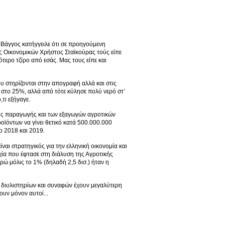
ς Βάγγος κατήγγειλε ότι σε προηγούμενη
 Οικονομικών Χρήστος Σταϊκούρας τούς είπε
τερο τζίρο από εσάς. Μας τους είπε και
ου στηρίζονται στην απογραφή αλλά και στις
ν στο 25%, αλλά από τότε κύλησε πολύ νερό στ’
τι εξήγαγε.
ης παραγωγής και των εξαγωγών αγροτικών
οϊόντων να γίνει θετικό κατά 500.000.000
ο 2018 και 2019.
αι στρατηγικός για την ελληνική οικονομία και
ρχία που έφτασε στη διάλυση της Αγροτικής
υρώ μόλις το 1% (δηλαδή 2,5 δισ.) ήταν η
τες διυλιστηρίων και συναφών έχουν μεγαλύτερη
υν μόνον αυτοί...