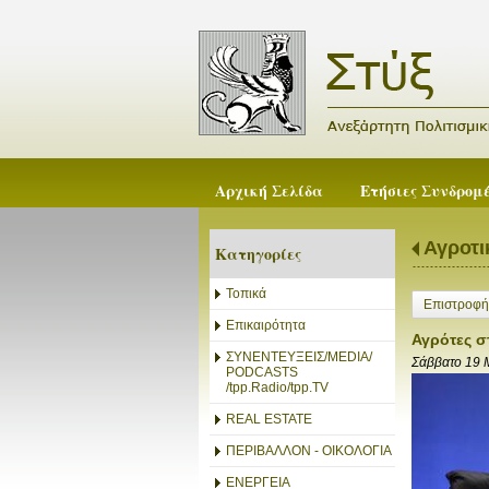
Αρχική Σελίδα
Ετήσιες Συνδρομ
Αγροτι
Κατηγορίες
Τοπικά
Επιστροφή
Επικαιρότητα
Αγρότες σ
ΣΥΝΕΝΤΕΥΞΕΙΣ/MEDIA/
Σάββατο 19 
PODCASTS
/tpp.Radio/tpp.TV
REAL ESTATE
ΠΕΡΙΒΑΛΛΟΝ - ΟΙΚΟΛΟΓΙΑ
ΕΝΕΡΓΕΙΑ