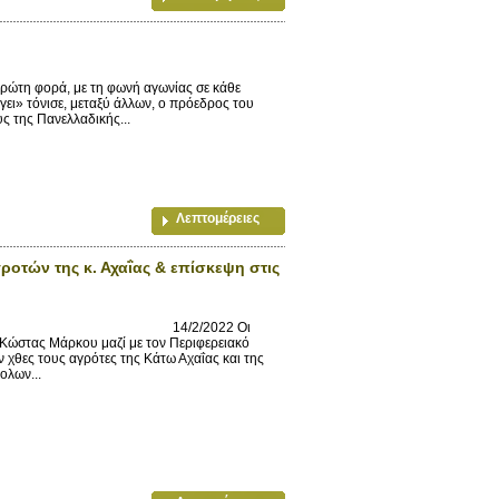
πρώτη φορά, με τη φωνή αγωνίας σε κάθε
γει» τόνισε, μεταξύ άλλων, ο πρόεδρος του
 της Πανελλαδικής...
Λεπτομέρειες
οτών της κ. Αχαΐας & επίσκεψη στις
22 Οι
Κώστας Μάρκου μαζί με τον Περιφερειακό
χθες τους αγρότες της Κάτω Αχαΐας και της
ολων...