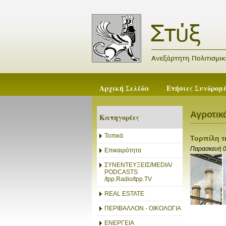
Αρχική Σελίδα
Ετήσιες Συνδρομ
Αγροτικ
Κατηγορίες
Τοπικά
Τορπίλη τ
Παρασκευή 
Επικαιρότητα
ΣΥΝΕΝΤΕΥΞΕΙΣ/MEDIA/
PODCASTS
/tpp.Radio/tpp.TV
REAL ESTATE
ΠΕΡΙΒΑΛΛΟΝ - ΟΙΚΟΛΟΓΙΑ
ΕΝΕΡΓΕΙΑ