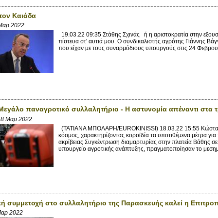
τον Καιάδα
Μαρ 2022
19.03.22 09:35 Στάθης Σχινάς ή η αριστοκρατία στην εξουσί
πίστευα στ' αυτιά μου. Ο συνδικαλιστής αγρότης Γιάννης Βά
που είχαν με τους συναρμόδιους υπουργούς στις 24 Φεβρουα
 Μεγάλο παναγροτικό συλλαλητήριο - Η αστυνομία απέναντι στα τ
18 Μαρ 2022
(ΤΑΤΙΑΝΑ ΜΠΟΛΑΡΗ/EUROKINISSI) 18.03.22 15:55 Κώστας
κόσμος, χαρακτηρίζοντας κοροϊδία τα υποτιθέμενα μέτρα για 
ακρίβειας Συγκέντρωση διαμαρτυρίας στην πλατεία Βάθης σ
υπουργείο αγροτικής ανάπτυξης, πραγματοποίησαν το μεσημέρ
κή συμμετοχή στο συλλαλητήριο της Παρασκευής καλεί η Επιτρ
Μαρ 2022