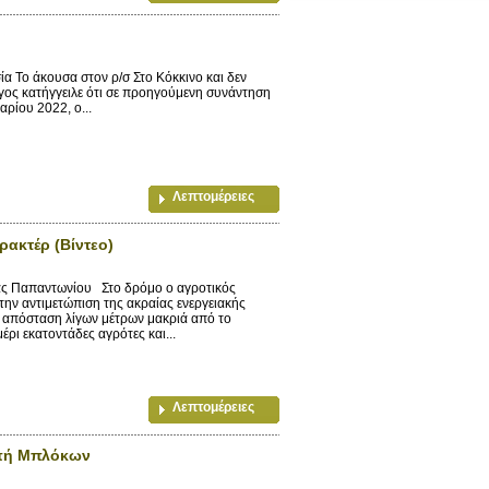
α Το άκουσα στον ρ/σ Στο Κόκκινο και δεν
γγος κατήγγειλε ότι σε προηγούμενη συνάντηση
ρίου 2022, ο...
Λεπτομέρειες
ρακτέρ (Βίντεο)
 Παπαντωνίου Στο δρόμο ο αγροτικός
την αντιμετώπιση της ακραίας ενεργειακής
ε απόσταση λίγων μέτρων μακριά από το
ι εκατοντάδες αγρότες και...
Λεπτομέρειες
οπή Μπλόκων