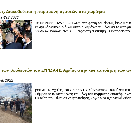
ας: Διακυβεύεται η παραμονή αγροτών στα χωράφια
8 Φεβ 2022
18.02.2022, 16:57 «Η δική σας φωνή ταυτίζεται, ίσως για 
ελληνικό νοικοκυριό και αυτό η κυβέρνηση θέλει να το αποφύ
ΣΥΡΙΖΑ-Προοδευτική Συμμαχία στη σύσκεψη με εκπροσώπους
 των βουλευτών του ΣΥΡΙΖΑ-ΠΣ Αχαΐας στην κινητοποίηση των αγρ
Φεβ 2022
14/2/20
βουλευτές Αχαΐας του ΣΥΡΙΖΑ-ΠΣ Σία Αναγνωστοπούλου και 
Σύμβουλο Κώστα Κόντη και μέλη του κόμματος επισκέφθηκαν 
Ωλενίας που είναι σε κινητοποίηση, λόγω των εξαιρετικά δύσκ