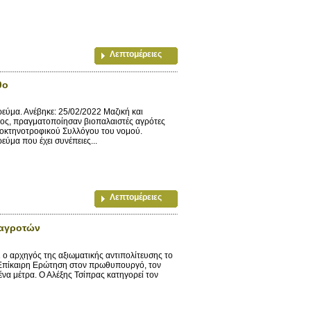
Λεπτομέρειες
θο
ρεύμα. Ανέβηκε: 25/02/2022 Μαζική και
γος, πραγματοποίησαν βιοπαλαιστές αγρότες
τοκτηνοτροφικού Συλλόγου του νομού.
εύμα που έχει συνέπειες...
Λεπτομέρειες
 αγροτών
 ο αρχηγός της αξιωματικής αντιπολίτευσης το
 Επίκαιρη Ερώτηση στον πρωθυπουργό, τον
μένα μέτρα. Ο Αλέξης Τσίπρας κατηγορεί τον