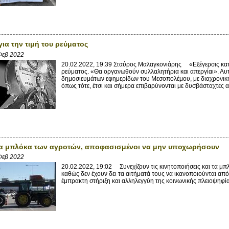
για την τιμή του ρεύματος
Φεβ 2022
20.02.2022, 19:39 Σταύρος Μαλαγκονιάρης «Εξέγερσις κατ
ρεύματος. «Θα οργανωθούν συλλαλητήρια και απεργίαι». Αυτοί
δημοσιευμάτων εφημερίδων του Μεσοπολέμου, με διαχρονική,
όπως τότε, έτσι και σήμερα επιβαρύνονται με δυσβάσταχτες αυ
τα μπλόκα των αγροτών, αποφασισμένοι να μην υποχωρήσουν
Φεβ 2022
20.02.2022, 19:02 Συνεχίζουν τις κινητοποιήσεις και τα μπ
καθώς δεν έχουν δει τα αιτήματά τους να ικανοποιούνται από
έμπρακτη στήριξη και αλληλεγγύη της κοινωνικής πλειοψηφίας