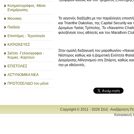
Κινηματογράφος -Μέσα
Ενημέρωσης
Το γεγονός διεξήχθη με την παράλληλη υποστή
Μουσικη
και Trianthe Dakolias, της Capital Security κ
Παιδεία
Δρομέων Υγείας Τρίπολης. Το «Navarino Chal
φιλοξένησε τους αθλητές και του Marathon Club
Επιστήμες - Τεχνολογία
ΚΑΤΑΣΚΕΥΕΣ
Στην ομαλή διεξαγωγή του μαραθωνίου «Navari
Σκίτσο -Γελοιογραφια -
Νέστορος καθώς και η Δημοτική Ενότητα Φαλά
Κομικς -Καρτουν
Διαχείρισης Αθλητισμού στη Σπάρτη, καθώς κ
την με εθελοντές.
ΕΠΙΣΤΟΛΕΣ
ΑΣΤΥΝΟΜΙΚΑ ΝΕΑ
ΠΡΩΤΟΣΕΛΙΔΟ του μήνα
Copyright © 2011 - 2026 Στύξ - Ανεξάρτητη Π
Κατασκευή Ι