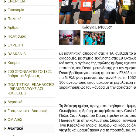
ΕΝΕΡΓΕΙΑ
Οικονομία
Πολιτική
Κλίκ για μεγέθυνση
Άρθρα
Πολιτισμός
ΕΥΡΩΠΗ
με εκπληκτική αποδοχή στις ΗΠΑ, ανέλαβε το ρ
ΒΑΛΚΑΝΙΑ
διαδρομές, με σημείο εκκίνησης στις 18 Οκτωβ
Κόσμος
Μάλιστα, ο αγώνας της πρώτης ημέρας είχε επε
παππούς του Dean, μετανάστης για την Αμερική
200 ΧΡΟΝΙΑ ΑΠΟ ΤΟ 1821-
Dean βρέθηκε για πρώτη φορά στην Ελλάδα, συ
άρθρα - εκδηλώσεις
παιδί Ελλήνων μεταναστών, γεννήθηκε το 1962,
100 ανθρώπους «που ασκούν τη μεγαλύτερη επι
ΠΟΛΙΤΙΣΤΙΚΑ- ΕΚΔΗΛΩΣΕΙΣ
χαρακτήρισε ως τον «άνδρα με την αρτιότερη 
- ΒΙΒΛΙΟΠΑΡΟΥΣΙΑΣΗ
-ΕΚΘΕΣΕΙΣ
Αγροτικά
Τη δεύτερη ημέρα, πραγματοποιήθηκε ο Ημιμαρ
Οκτωβρίου, η δράση μεταφέρθηκε στην Costa N
Γαστρονομία - Διατροφή
Πύλο. Στο πλευρό του Dean, έτρεξαν εκτός από
ΟΜΙΛΙΕΣ
Πρωταθλητή στην κολύμβηση, Σπύρο Γιαννιώτ
Τίνα Κεφαλά και Μαρία Πολύζου και κόσμος όλω
Αθλητικά
νικητές και βραβεύτηκαν για τη προσπάθεια, τη