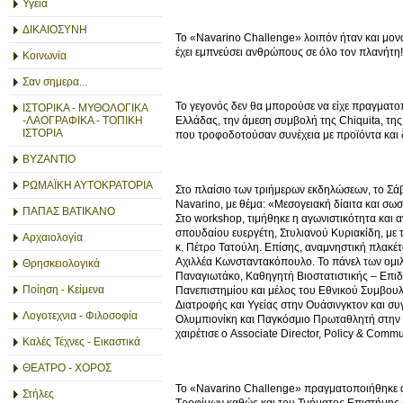
Υγεία
ΔΙΚΑΙΟΣΥΝΗ
Το «Navarino Challenge» λοιπόν ήταν και μονα
έχει εμπνεύσει ανθρώπους σε όλο τον πλανήτη!
Κοινωνία
Σαν σημερα...
Το γεγονός δεν θα μπορούσε να είχε πραγματο
ΙΣΤΟΡΙΚΑ - ΜΥΘΟΛΟΓΙΚΑ
-ΛΑΟΓΡΑΦΙΚΑ - ΤΟΠΙΚΗ
Ελλάδας, την άμεση συμβολή της Chiquita, τη
ΙΣΤΟΡΙΑ
που τροφοδοτούσαν συνέχεια με προϊόντα και 
ΒΥΖΑΝΤΙΟ
ΡΩΜΑΪΚΗ ΑΥΤΟΚΡΑΤΟΡΙΑ
Στο πλαίσιο των τριήμερων εκδηλώσεων, το Σ
Navarino, με θέμα: «Μεσογειακή δίαιτα και σω
ΠΑΠΑΣ ΒΑΤΙΚΑΝΟ
Στο workshop, τιμήθηκε η αγωνιστικότητα και 
σπουδαίου ευεργέτη, Στυλιανού Κυριακίδη, με
Αρχαιολογία
κ. Πέτρο Τατούλη. Επίσης, αναμνηστική πλα
Αχιλλέα Κωνσταντακόπουλο. Το πάνελ των ομι
Θρησκειολογικά
Παναγιωτάκο, Καθηγητή Βιοστατιστικής – Επιδ
Ποίηση - Κείμενα
Πανεπιστημίου και μέλος του Εθνικού Συμβουλί
Διατροφής και Υγείας στην Ουάσινγκτον και συ
Λογοτεχνια - Φιλοσοφία
Ολυμπιονίκη και Παγκόσμιο Πρωταθλητή στην
χαιρέτισε ο Associate Director, Policy & Com
Καλές Τέχνες - Εικαστικά
ΘΕΑΤΡΟ - ΧΟΡΟΣ
Το «Navarino Challenge» πραγματοποιήθηκε απ
Στήλες
Τροφίμων καθώς και του Τμήματος Επιστήμης 