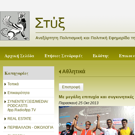
Αρχική Σελίδα
Ετήσιες Συνδρομές
Εκδότης
Επικοι
Αθλητικά
Κατηγορίες
Τοπικά
Επιστροφή
Επικαιρότητα
Με μεγάλη επιτυχία και συγκινητικέ
ΣΥΝΕΝΤΕΥΞΕΙΣ/MEDIA/
Παρασκευή 25 Οκτ 2013
PODCASTS
/tpp.Radio/tpp.TV
REAL ESTATE
ΠΕΡΙΒΑΛΛΟΝ - ΟΙΚΟΛΟΓΙΑ