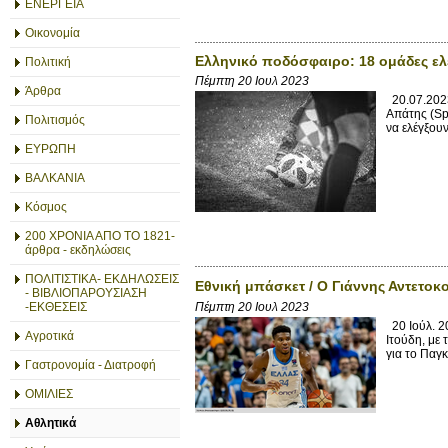
ΕΝΕΡΓΕΙΑ
Οικονομία
Ελληνικό ποδόσφαιρο: 18 ομάδες ελ
Πολιτική
Πέμπτη 20 Ιουλ 2023
Άρθρα
20.07.2023 
Απάτης (Sp
Πολιτισμός
να ελέγξου
ΕΥΡΩΠΗ
ΒΑΛΚΑΝΙΑ
Κόσμος
200 ΧΡΟΝΙΑ ΑΠΟ ΤΟ 1821-
άρθρα - εκδηλώσεις
ΠΟΛΙΤΙΣΤΙΚΑ- ΕΚΔΗΛΩΣΕΙΣ
Εθνική μπάσκετ / Ο Γιάννης Αντετο
- ΒΙΒΛΙΟΠΑΡΟΥΣΙΑΣΗ
Πέμπτη 20 Ιουλ 2023
-ΕΚΘΕΣΕΙΣ
20 Ιούλ. 2
Αγροτικά
Ιτούδη, με
για το Παγ
Γαστρονομία - Διατροφή
ΟΜΙΛΙΕΣ
Αθλητικά