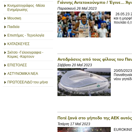
Γιάννης Αντετοκούνμπο / Έγινε… Άγ
Κινηματογράφος -Μέσα
Παρασκευή 26 Μαΐ 2023
Ενημέρωσης
26.05.23 2
και η μορφ
Μουσικη
πουλάει ό,τ
Παιδεία
Επιστήμες - Τεχνολογία
ΚΑΤΑΣΚΕΥΕΣ
Σκίτσο -Γελοιογραφια -
Κομικς -Καρτουν
Αντιδράσεις από τους φίλους του Πα
ΕΠΙΣΤΟΛΕΣ
Σάββατο 20 Μαΐ 2023
20/05/2023
ΑΣΤΥΝΟΜΙΚΑ ΝΕΑ
Παναθηναϊκ
νέου γηπέδο
ΠΡΩΤΟΣΕΛΙΔΟ του μήνα
Ποτέ ξανά στο γήπεδο της ΑΕΚ αυτός
Τετάρτη 17 Μαΐ 2023
EUROKINISS