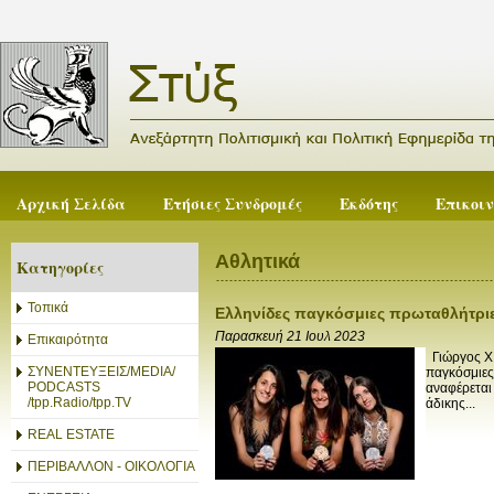
Αρχική Σελίδα
Ετήσιες Συνδρομές
Εκδότης
Επικοι
Αθλητικά
Κατηγορίες
Τοπικά
Ελληνίδες παγκόσμιες πρωταθλήτριε
Παρασκευή 21 Ιουλ 2023
Επικαιρότητα
Γιώργος X.
ΣΥΝΕΝΤΕΥΞΕΙΣ/MEDIA/
παγκόσμιες 
PODCASTS
αναφέρεται
/tpp.Radio/tpp.TV
άδικης...
REAL ESTATE
ΠΕΡΙΒΑΛΛΟΝ - ΟΙΚΟΛΟΓΙΑ