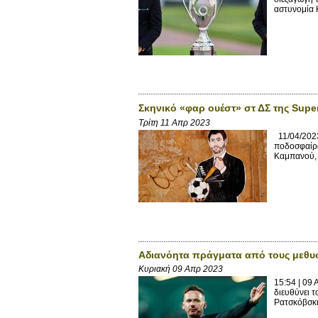
αστυνομία Κ
Σκηνικό «φαρ ουέστ» στ ΔΣ της Supe
Τρίτη 11 Απρ 2023
11/04/2023
ποδοσφαίρο
Καμπανού, 
Αδιανόητα πράγματα από τους μεθυ
Κυριακή 09 Απρ 2023
15:54 | 09 
διευθύνει 
Ρατσκόβσκι