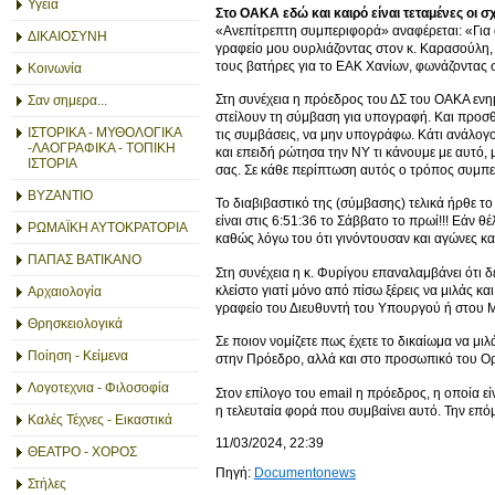
Υγεία
Στο ΟΑΚΑ εδώ και καιρό είναι τεταμένες οι σ
«Ανεπίτρεπτη συμπεριφορά» αναφέρεται: «Για 
ΔΙΚΑΙΟΣΥΝΗ
γραφείο μου ουρλιάζοντας στον κ. Καρασούλη
τους βατήρες για το ΕΑΚ Χανίων, φωνάζοντας 
Κοινωνία
Στη συνέχεια η πρόεδρος του ΔΣ του ΟΑΚΑ ενημερ
Σαν σημερα...
στείλουν τη σύμβαση για υπογραφή. Και προσθέτ
ΙΣΤΟΡΙΚΑ - ΜΥΘΟΛΟΓΙΚΑ
τις συμβάσεις, να μην υπογράφω. Κάτι ανάλογο 
-ΛΑΟΓΡΑΦΙΚΑ - ΤΟΠΙΚΗ
και επειδή ρώτησα την ΝΥ τι κάνουμε με αυτό, 
ΙΣΤΟΡΙΑ
σας. Σε κάθε περίπτωση αυτός ο τρόπος συμπερ
ΒΥΖΑΝΤΙΟ
Το διαβιβαστικό της (σύμβασης) τελικά ήρθε τ
είναι στις 6:51:36 το Σάββατο το πρωί!!! Εάν
ΡΩΜΑΪΚΗ ΑΥΤΟΚΡΑΤΟΡΙΑ
καθώς λόγω του ότι γινόντουσαν και αγώνες 
ΠΑΠΑΣ ΒΑΤΙΚΑΝΟ
Στη συνέχεια η κ. Φυρίγου επαναλαμβάνει ότι
κλείστο γιατί μόνο από πίσω ξέρεις να μιλάς κ
Αρχαιολογία
γραφείο του Διευθυντή του Υπουργού ή στου 
Θρησκειολογικά
Σε ποιον νομίζετε πως έχετε το δικαίωμα να μιλ
Ποίηση - Κείμενα
στην Πρόεδρο, αλλά και στο προσωπικό του Ο
Λογοτεχνια - Φιλοσοφία
Στον επίλογο του email η πρόεδρος, η οποία ε
η τελευταία φορά που συμβαίνει αυτό. Την επό
Καλές Τέχνες - Εικαστικά
11/03/2024, 22:39
ΘΕΑΤΡΟ - ΧΟΡΟΣ
Πηγή:
Documentonews
Στήλες