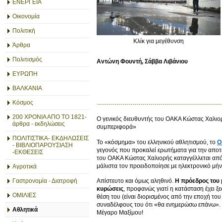
ΕΝΕΡΓΕΙΑ
Οικονομία
Πολιτική
Κλίκ για μεγέθυνση
Άρθρα
Πολιτισμός
Αντώνη Φουντή, Σάββα Λιβάνιου
ΕΥΡΩΠΗ
ΒΑΛΚΑΝΙΑ
Κόσμος
200 ΧΡΟΝΙΑ ΑΠΟ ΤΟ 1821-
Ο γενικός διευθυντής του ΟΑΚΑ Κώστας Χαλιο
άρθρα - εκδηλώσεις
συμπεριφορά»
ΠΟΛΙΤΙΣΤΙΚΑ- ΕΚΔΗΛΩΣΕΙΣ
Το «κόσμημα» του ελληνικού αθλητισμού, το
Ο
- ΒΙΒΛΙΟΠΑΡΟΥΣΙΑΣΗ
γεγονός που προκαλεί ερωτήματα για την απο
-ΕΚΘΕΣΕΙΣ
του ΟΑΚΑ Κώστας Χαλιορής καταγγέλλεται από
μάλιστα τον προειδοποίησε με ηλεκτρονικό μήνυ
Αγροτικά
Γαστρονομία - Διατροφή
Απίστευτο και όμως αληθινό.
Η πρόεδρος του μ
κυρώσεις
, προφανώς γιατί η κατάσταση έχει ξ
ΟΜΙΛΙΕΣ
θέση του (είναι διορισμένος από την εποχή του
συναδέλφους του ότι «θα ενημερώσω επάνω». Μ
Αθλητικά
Μέγαρο Μαξίμου!