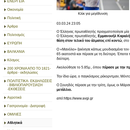
ΕΝΕΡΓΕΙΑ
Οικονομία
Κλίκ για μεγέθυνση
Πολιτική
03.03.24
23:05
Άρθρα
Ο Έλληνας πρωταθλητής πραγματοποίησε μία από
Πολιτισμός
Ο Έλληνας πρωταθλητής,
Εμμανουήλ Καραλή
θέση στον τελικό του άλματος επί κοντώ
, στ
ΕΥΡΩΠΗ
Ο «Μανόλο» ξεκίνησε κάπως μουδιασμένα τον αγ
ΒΑΛΚΑΝΙΑ
65 εκατοστά και πέρασε με τη δεύτερη. Έπειτα 
δεύτερη.
Κόσμος
Ακολούθησε το 5.85μ., όπου
πέρασε με την π
200 ΧΡΟΝΙΑ ΑΠΟ ΤΟ 1821-
άρθρα - εκδηλώσεις
Την ίδια ώρα, ο παγκόσμιος ρέκορντμαν, Μόντ
ΠΟΛΙΤΙΣΤΙΚΑ- ΕΚΔΗΛΩΣΕΙΣ
- ΒΙΒΛΙΟΠΑΡΟΥΣΙΑΣΗ
Ο Σουηδός πέρασε με την τρίτη, όμως οι Μάρσα
-ΕΚΘΕΣΕΙΣ
μετάλλιο.
Αγροτικά
από
:https://www.avgi.gr
Γαστρονομία - Διατροφή
ΟΜΙΛΙΕΣ
Αθλητικά