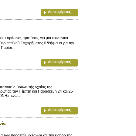
Λεπτομέρειες
α πράσινες προτάσεις για μια κοινωνικά
υ Ευρωπαϊκού Εγχειρήματος  Ψήφισμα για την
Παρίσι...
Λεπτομέρειες
ποιεί ο Βουλευτής Αχαΐας της
ρωτίας την Πέμπτη και Παρασκευή 24 και 25
ΩΝΗ», ενώ...
Λεπτομέρειες
νία
 των προσεχών εκλογών και την είσοδο της