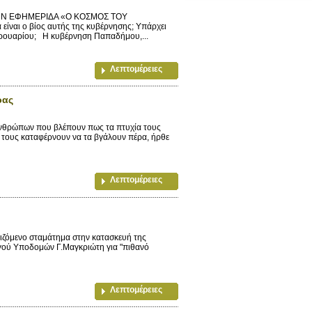
ΗΝ ΕΦΗΜΕΡΙΔΑ «Ο ΚΟΣΜΟΣ ΤΟΥ
αι ο βίος αυτής της κυβέρνησης; Υπάρχει
βρουαρίου; Η κυβέρνηση Παπαδήμου,...
Λεπτομέρειες
ρας
ανθρώπων που βλέπουν πως τα πτυχία τους
ς τους καταφέρνουν να τα βγάλουν πέρα, ήρθε
Λεπτομέρειες
μενο σταμάτημα στην κατασκευή της
γού Υποδομών Γ.Μαγκριώτη για "πιθανό
Λεπτομέρειες