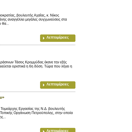
κρατίας, βουλευτής Αχαΐας, κ. Νίκος
νης αναγγέλλει μεγάλες συγχωνεύσεις στα
 θα...
Λεπτομέρειες
ράσινων Τάσος Κρομμύδας έκανε την εξής
εύεται οριστικά η 6η δόση. Τώρα που λήγει η
Λεπτομέρειες
υ»
Τομεάρχης Εργασίας της Ν.Δ. βουλευτής
ής Τοπικής Οργάνωση Πετρούπολης, στην οποία
ς...
Λεπτομέρειες