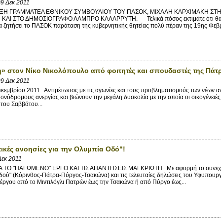
9 Δεκ 2011
Η ΓΡΑΜΜΑΤΕΑ ΕΘΝΙΚΟΥ ΣΥΜΒΟΥΛΙΟΥ ΤΟΥ ΠΑΣΟΚ, ΜΙΧΑΛΗ ΚΑΡΧΙΜΑΚΗ ΣΤ
ΑΙ ΣΤΟ ΔΗΜΟΣΙΟΓΡΑΦΟ ΛΑΜΠΡΟ ΚΑΛΑΡΡΥΤΗ. -Τελικά πόσος εκτιμάτε ότι θα είν
α ζητήσει το ΠΑΣΟΚ παράταση της κυβερνητικής θητείας πολύ πέραν της 19ης Φε
» στον Νίκο Νικολόπουλο από φοιτητές και σπουδαστές της Πάτ
9 Δεκ 2011
κεμβρίου 2011 Αντιμέτωπος με τις αγωνίες και τους προβληματισμούς των νέων 
ονόδρομους ανεργίας και βιώνουν την μεγάλη δυσκολία με την οποία οι οικογένειέ
του Σαββάτου...
ικές ανοησίες για την Ολυμπία Οδό"!
Δεκ 2011
ΤΟ "ΠΑΓΩΜΕΝΟ" ΕΡΓΟ ΚΑΙ ΤΙΣ ΑΠΑΝΤΗΣΕΙΣ ΜΑΓΚΡΙΩΤΗ Με αφορμή το συνεχιζό
δού" (Κόρινθος-Πάτρα-Πύργος-Τσακώνα) και τις τελευταίες δηλώσεις του Υφυπουρ
έργου από το Μιντιλόγλι Πατρών έως την Τσακώνα ή από Πύργο έως...