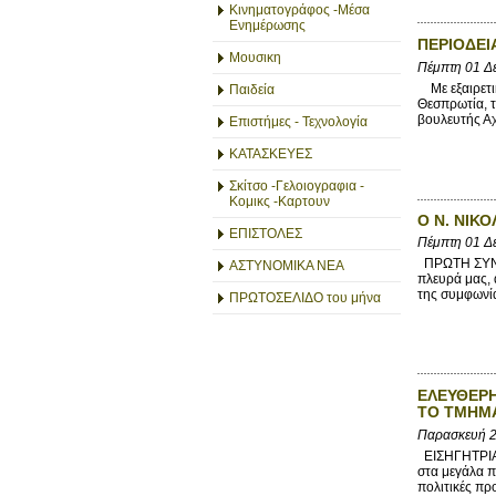
Κινηματογράφος -Μέσα
Ενημέρωσης
ΠΕΡΙΟΔΕΙ
Μουσικη
Πέμπτη 01 Δ
Με εξαιρετι
Παιδεία
Θεσπρωτία, τ
βουλευτής Αχ
Επιστήμες - Τεχνολογία
ΚΑΤΑΣΚΕΥΕΣ
Σκίτσο -Γελοιογραφια -
Κομικς -Καρτουν
Ο Ν. ΝΙΚ
ΕΠΙΣΤΟΛΕΣ
Πέμπτη 01 Δ
ΠΡΩΤΗ ΣΥΝΕΔ
ΑΣΤΥΝΟΜΙΚΑ ΝΕΑ
πλευρά μας, 
της συμφωνία
ΠΡΩΤΟΣΕΛΙΔΟ του μήνα
ΕΛΕΥΘΕΡΗ
ΤΟ ΤΜΗΜΑ
Παρασκευή 2
ΕΙΣΗΓΗΤΡΙΑ 
στα μεγάλα π
πολιτικές προ