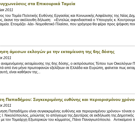
υγχωνεύσεις στα Επικουρικά Ταμεία
Δεκ 2011
του Τομέα Πολιτικής Ευθύνης Εργασίας και Κοινωνικής Ασφάλισης της Νέας Δημο
ς, έκανε την ακόλουθη δήλωση: «Εντελώς αιφνιδιαστικά ο Υπουργός κ. Κουτρουμά
αμεία. Ετοιμάζει -λέει- Νομοθετικό Πλαίσιο, που γρήγορα θα φέρει προς ψήφιση που
ση άμεσων εκλογών με την εκταμίευση της 6ης δόσης
εκ 2011
αναμενόμενης εκταμίευσης της 6ης δόσης, ο εκπρόσωπος Τύπου των Οικολόγων Π
ά από ένα μήνα πρωτοφανών εξελίξεων σε Ελλάδα και Ευρώπη, φαίνεται πως εκταμι
υτή, είναι καθήκον της...
η Παπαδήμου: Συγκεκριμένης ευθύνης και περιορισμένου χρόνο
εκ 2011
η Παπαδήμου είναι συγκεκριμένης ευθύνης και περιορισμένου χρόνου» τόνισε ο 
ς Ι. Νικολόπουλος, μιλώντας το απόγευμα της Δευτέρας σε εκδήλωση της Δημοτικ
 με τον Τομεάρχη Εξωτερικών του κόμματος, Πάνο Παναγιωτόπουλο. Αντικείμενο τη