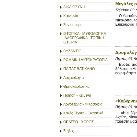
Μεγάλες σ
ΔΙΚΑΙΟΣΥΝΗ
Σάββατο 03 
Ο Υπεύθυνος 
Κοινωνία
Νικολόπουλο
Επικουρικά Τ
Σαν σημερα...
ΙΣΤΟΡΙΚΑ - ΜΥΘΟΛΟΓΙΚΑ
-ΛΑΟΓΡΑΦΙΚΑ - ΤΟΠΙΚΗ
ΙΣΤΟΡΙΑ
ΒΥΖΑΝΤΙΟ
Δρομολόγη
Πέμπτη 01 Δ
ΡΩΜΑΪΚΗ ΑΥΤΟΚΡΑΤΟΡΙΑ
Ενόψει της 
δήλωση: «Μετ
ΠΑΠΑΣ ΒΑΤΙΚΑΝΟ
εκκρεμότητα α
Αρχαιολογία
Θρησκειολογικά
Ποίηση - Κείμενα
«Kυβέρνησ
Λογοτεχνια - Φιλοσοφία
Πέμπτη 01 Δ
«Η κυβέρνησ
Καλές Τέχνες - Εικαστικά
Αχαΐας, Νίκο
παρέστη μαζί
ΘΕΑΤΡΟ - ΧΟΡΟΣ
Στήλες