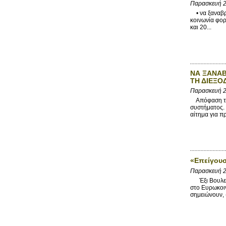
Παρασκευή 2
• να ξαναβρο
κοινωνία φο
και 20...
ΝΑ ΞΑΝΑΒ
ΤΗ ΔΙΕΞΟ
Παρασκευή 2
Απόφαση του
συστήματος. 
αίτημα για π
«Επείγουσ
Παρασκευή 2
Έξι Βουλευτ
στο Ευρωκοιν
σημειώνουν, 