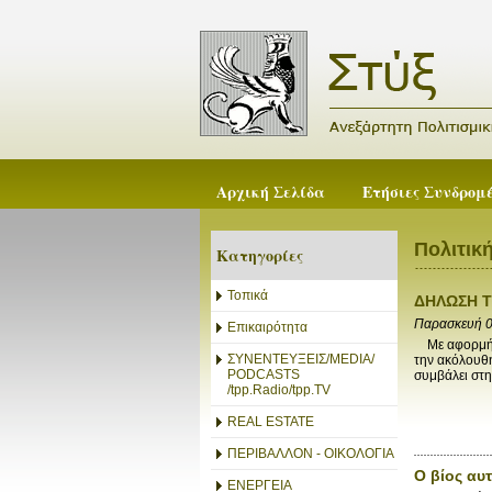
Αρχική Σελίδα
Ετήσιες Συνδρομ
Πολιτικ
Κατηγορίες
Τοπικά
ΔΗΛΩΣΗ Τ
Παρασκευή 0
Επικαιρότητα
Με αφορμή τ
ΣΥΝΕΝΤΕΥΞΕΙΣ/MEDIA/
την ακόλουθη
PODCASTS
συμβάλει στη
/tpp.Radio/tpp.TV
REAL ESTATE
ΠΕΡΙΒΑΛΛΟΝ - ΟΙΚΟΛΟΓΙΑ
Ο βίος αυ
ΕΝΕΡΓΕΙΑ