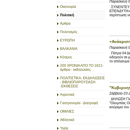
Παρασκευή 0
Οικονομία
ΣΥΝΕΝΤΕΥΞ
ΕΠΕΝΔΥΤΗ» Κ
Πολιτική
περίπτωση ν
Άρθρα
Πολιτισμός
ΕΥΡΩΠΗ
«Ανάκριση
Παρασκευή 0
ΒΑΛΚΑΝΙΑ
Πάτρα 04 Δε
οδηγούν σε μ
Κόσμος
το απόγευμα 
200 ΧΡΟΝΙΑ ΑΠΟ ΤΟ 1821-
άρθρα - εκδηλώσεις
ΠΟΛΙΤΙΣΤΙΚΑ- ΕΚΔΗΛΩΣΕΙΣ
- ΒΙΒΛΙΟΠΑΡΟΥΣΙΑΣΗ
-ΕΚΘΕΣΕΙΣ
"Κυβερνητ
Σάββατο 03 
Αγροτικά
ΔΗΛΩΣΗ ΓΙΑ 
Γαστρονομία - Διατροφή
"Ολυμπίας Ο
κούρεμα του 
ΟΜΙΛΙΕΣ
Αθλητικά
Υγεία