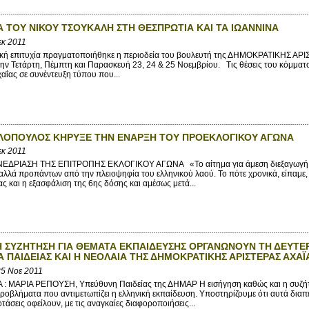
Α ΤΟΥ ΝΙΚΟΥ ΤΣΟΥΚΑΛΗ ΣΤΗ ΘΕΣΠΡΩΤΙΑ ΚΑΙ ΤΑ ΙΩΑΝΝΙΝΑ
εκ 2011
κή επιτυχία πραγματοποιήθηκε η περιοδεία του βουλευτή της ΔΗΜΟΚΡΑΤΙΚΗΣ ΑΡΙΣΤ
ην Τετάρτη, Πέμπτη και Παρασκευή 23, 24 & 25 Νοεμβρίου. Τις θέσεις του κόμματο
αΐας σε συνέντευξη τύπου που...
ΟΛΟΠΟΥΛΟΣ ΚΗΡΥΞΕ ΤΗΝ ΕΝΑΡΞΗ ΤΟΥ ΠΡΟΕΚΛΟΓΙΚΟΥ ΑΓΩΝΑ
εκ 2011
ΡΙΑΣΗ ΤΗΣ ΕΠΙΤΡΟΠΗΣ ΕΚΛΟΓΙΚΟΥ ΑΓΩΝΑ «Το αίτημα για άμεση διεξαγωγή εκ
αλλά προπάντων από την πλειοψηφία του ελληνικού λαού. Το πότε χρονικά, είπαμε
ς και η εξασφάλιση της 6ης δόσης και αμέσως μετά...
 ΣΥΖΗΤΗΣΗ ΓΙΑ ΘΕΜΑΤΑ ΕΚΠΑΙΔΕΥΣΗΣ ΟΡΓΑΝΩΝΟΥΝ ΤΗ ΔΕΥΤΕΡΑ 
 ΠΑΙΔΕΙΑΣ ΚΑΙ Η ΝΕΟΛΑΙΑ ΤΗΣ ΔΗΜΟΚΡΑΤΙΚΗΣ ΑΡΙΣΤΕΡΑΣ ΑΧΑΪ
5 Νοε 2011
: MAΡΙΑ ΡΕΠΟΥΣΗ, Υπεύθυνη Παιδείας της ΔΗΜΑΡ Η εισήγηση καθώς και η συζήτ
ροβλήματα που αντιμετωπίζει η ελληνική εκπαίδευση. Υποστηρίζουμε ότι αυτά διαπε
τάσεις οφείλουν, με τις αναγκαίες διαφοροποιήσεις...