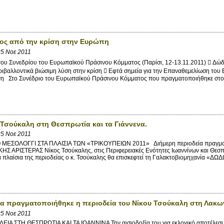
δος από την κρίση στην Ευρώπη
5 Νοε 2011
υ Συνεδρίου του Ευρωπαϊκού Πράσινου Κόμματος (Παρίσι, 12-13.11.2011)  Δώδεκ
εριβαλλοντικά βιώσιμη λύση στην κρίση  Εφτά σημεία για την Επαναθεμελίωση το
ίση Στο Συνέδριο του Ευρωπαϊκού Πράσινου Κόμματος που πραγματοποιήθηκε στο 
 Τσούκαλη στη Θεσπρωτία και τα Γιάννενα.
5 Νοε 2011
ΜΕΣΟΛΟΓΓΙ ΣΤΑ ΠΛΑΙΣΙΑ ΤΩΝ «ΤΡΙΚΟΥΠΕΙΩΝ 2011» Διήμερη περιοδεία πραγματο
Σ ΑΡΙΣΤΕΡΑΣ Νίκος Τσούκαλης, στις Περιφερειακές Ενότητες Ιωαννίνων και Θεσπ
 πλαίσια της περιοδείας ο κ. Τσούκαλης θα επισκεφτεί τη Γαλακτοβιομηχανία «ΔΩΔ
ία πραγματοποιήθηκε η περιοδεία του Νίκου Τσούκαλη στη Λακω
5 Νοε 2011
ΙΑ ΣΤΗ ΘΕΣΠΡΩΤΙΑ ΚΑΙ ΤΑ ΙΩΑΝΝΙΝΑ Την αισιοδοξία του για εκλογικό αποτέλεσμα