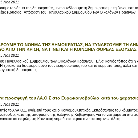
5 Νοε 2011
ύμε το νόημα της δημοκρατίας, • να συνδέσουμε τη δημοκρατία με τη βιωσιμότητα και
ρέας εξουσίας Απόφαση του Πανελλαδικού Συμβουλίου των Οικολόγων Πράσινων Σ
ΡΟΥΜΕ ΤΟ ΝΟΗΜΑ ΤΗΣ ΔΗΜΟΚΡΑΤΙΑΣ, ΝΑ ΣΥΝΔΕΣΟΥΜΕ ΤΗ ΔΗΜ
ΔΟ ΑΠΟ ΤΗΝ ΚΡΙΣΗ, ΝΑ ΓΙΝΕΙ ΚΑΙ Η ΚΟΙΝΩΝΙΑ ΦΟΡΕΑΣ ΕΞΟΥΣΙΑΣ
5 Νοε 2011
 Πανελλαδικού Συμβουλίου των Οικολόγων Πράσινων Είναι κοινός τόπος ότι η κρ
Η χρεοκοπία δε αφορά μόνο τους εκπροσώπους του και τα κόμματά τους, αλλά και τ
ραγματική δημοκρατία,...
α προσφυγή του ΛΑ.Ο.Σ στο Ευρωκοινοβούλιο κατά του χαρατσιο
5 Νοε 2011
ές του ΛΑ.Ο.Σ, ανάμεσά τους και ο Κοινοβουλευτικός Εκπρόσωπος του κόμματο
οβούλιο, κατά της απόφασης της Ελληνικής Κυβέρνησης για το νέο χαράτσι στα ακ
«αντίκειται σαφώς στη Κοινοτική νομοθεσία, αφού είναι καταφανώς άδικη,...