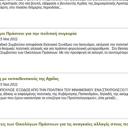
 Αριστεράς στη νέα βουλή, εξέφρασε ο βουλευτής Αχαΐας της Δημοκρατικής Αριστ
άρτη, στο πλαίσιο διήμερης περιοδείας...
γοι Πράσινοι για την πολιτική συγκυρία
5 Νοε 2011
κό Συμβούλιο αποφάσισε Εκλογικό Συνέδριο τον Ιανουάριο, εκτίμησε την πολιτική
α θεσμικές πολιτικές αλλαγές και για πράσινη φορολογική μεταρρύθμιση Στη Θεσσα
Συμβούλιο των Οικολόγων Πράσινων. Με την προσφυγή σε εκλογές το συντομότερο.
 με εκπαιδευτικούς της Αχαΐας
5 Νοε 2011
ΟΥΛΟΣ: ΕΞΟΔΟΣ ΑΠΟ ΤΗΝ ΠΟΛΙΤΙΚΗ ΤΟΥ ΜΝΗΜΟΝΙΟΥ. ΕΝΑ ΣΤΑΥΡΟΛΕΞΟ ΓΙΑ 
ης άδικης κι εσφαλμένης πολιτικής της Κυβέρνησης Παπανδρέου, δηλαδή, της ασύ
ύχων που έχουν καταντήσει τα υποζύγια του Προϋπολογισμού», είπε μεταξύ...
εις των Οικολόγων Πράσινων για τις αναγκαίες αλλαγές στους π