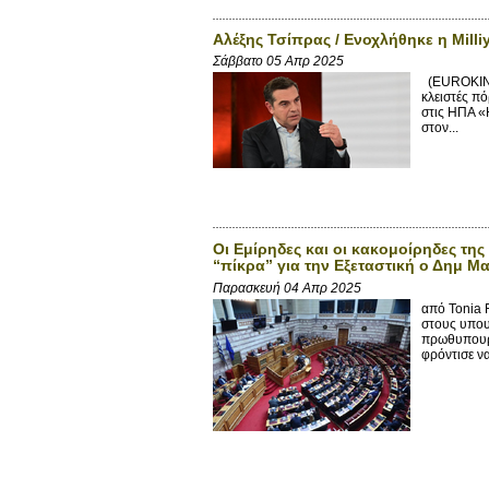
Αλέξης Τσίπρας / Ενοχλήθηκε η Milliy
Σάββατο 05 Απρ 2025
(EUROKINI
κλειστές πό
στις ΗΠΑ «
στον...
Οι Εμίρηδες και οι κακομοίρηδες τη
“πίκρα” για την Εξεταστική ο Δημ 
Παρασκευή 04 Απρ 2025
από Tonia 
στους υπου
πρωθυπουργ
φρόντισε να