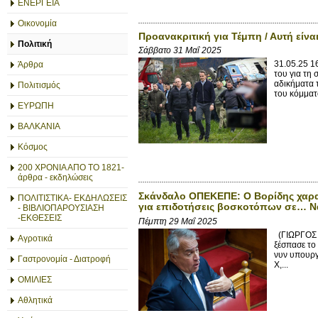
ΕΝΕΡΓΕΙΑ
Οικονομία
Προανακριτική για Τέμπη / Αυτή είν
Πολιτική
Σάββατο 31 Μαΐ 2025
31.05.25 
Άρθρα
του για τη
αδικήματα 
Πολιτισμός
του κόμματ
ΕΥΡΩΠΗ
ΒΑΛΚΑΝΙΑ
Κόσμος
200 ΧΡΟΝΙΑ ΑΠΟ ΤΟ 1821-
άρθρα - εκδηλώσεις
Σκάνδαλο ΟΠΕΚΕΠΕ: Ο Βορίδης χαρακ
ΠΟΛΙΤΙΣΤΙΚΑ- ΕΚΔΗΛΩΣΕΙΣ
για επιδοτήσεις βοσκοτόπων σε… Ν
- ΒΙΒΛΙΟΠΑΡΟΥΣΙΑΣΗ
-ΕΚΘΕΣΕΙΣ
Πέμπτη 29 Μαΐ 2025
(ΓΙΩΡΓΟΣ Κ
Αγροτικά
ξέσπασε το
νυν υπουργ
Γαστρονομία - Διατροφή
Χ,...
ΟΜΙΛΙΕΣ
Αθλητικά