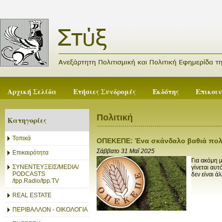
Αρχική Σελίδα
Ετήσιες Συνδρομές
Εκδότης
Επικοι
Πολιτική
Κατηγορίες
Τοπικά
ΟΠΕΚΕΠΕ: Ένα σκάνδαλο βαθιά πολιτ
Σάββατο 31 Μαΐ 2025
Επικαιρότητα
Για ακόμη 
ΣΥΝΕΝΤΕΥΞΕΙΣ/MEDIA/
γίνεται αυ
PODCASTS
δεν είναι ά
/tpp.Radio/tpp.TV
REAL ESTATE
ΠΕΡΙΒΑΛΛΟΝ - ΟΙΚΟΛΟΓΙΑ