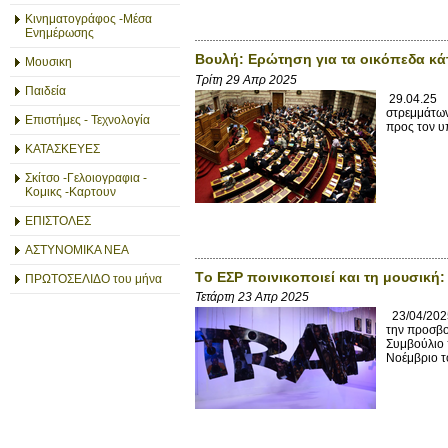
Κινηματογράφος -Μέσα
Ενημέρωσης
Βουλή: Ερώτηση για τα οικόπεδα κά
Μουσικη
Τρίτη 29 Απρ 2025
Παιδεία
29.04.25 Ν
στρεμμάτων
Επιστήμες - Τεχνολογία
προς τον υ
ΚΑΤΑΣΚΕΥΕΣ
Σκίτσο -Γελοιογραφια -
Κομικς -Καρτουν
ΕΠΙΣΤΟΛΕΣ
ΑΣΤΥΝΟΜΙΚΑ ΝΕΑ
Tο ΕΣΡ ποινικοποιεί και τη μουσική
ΠΡΩΤΟΣΕΛΙΔΟ του μήνα
Τετάρτη 23 Απρ 2025
23/04/2025
την προσβο
Συμβούλιο π
Νοέμβριο τ