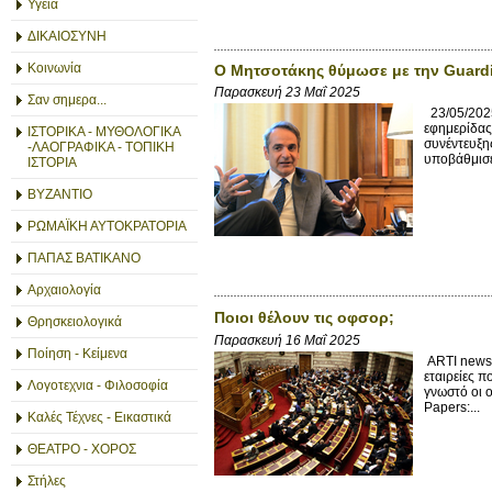
Υγεία
ΔΙΚΑΙΟΣΥΝΗ
Κοινωνία
Ο Μητσοτάκης θύμωσε με την Guard
Παρασκευή 23 Μαΐ 2025
Σαν σημερα...
23/05/2025
εφημερίδας
ΙΣΤΟΡΙΚΑ - ΜΥΘΟΛΟΓΙΚΑ
συνέντευξη
-ΛΑΟΓΡΑΦΙΚΑ - ΤΟΠΙΚΗ
υποβάθμισε 
ΙΣΤΟΡΙΑ
ΒΥΖΑΝΤΙΟ
ΡΩΜΑΪΚΗ ΑΥΤΟΚΡΑΤΟΡΙΑ
ΠΑΠΑΣ ΒΑΤΙΚΑΝΟ
Αρχαιολογία
Ποιοι θέλουν τις οφσορ;
Θρησκειολογικά
Παρασκευή 16 Μαΐ 2025
Ποίηση - Κείμενα
ARTI news 
εταιρείες 
Λογοτεχνια - Φιλοσοφία
γνωστό οι 
Papers:...
Καλές Τέχνες - Εικαστικά
ΘΕΑΤΡΟ - ΧΟΡΟΣ
Στήλες