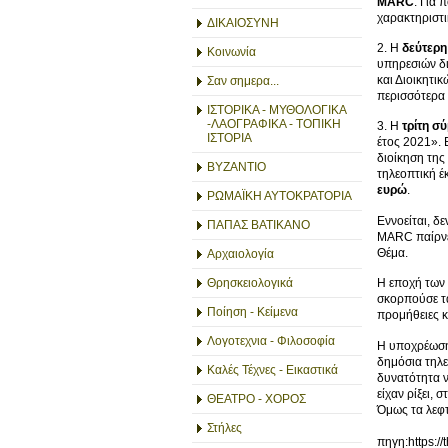
MARC
. Για 
χαρακτηριστι
ΔΙΚΑΙΟΣΥΝΗ
2. Η
δεύτερη
Κοινωνία
υπηρεσιών δι
και Διοικητι
Σαν σημερα...
περισσότερα 
ΙΣΤΟΡΙΚΑ - ΜΥΘΟΛΟΓΙΚΑ
-ΛΑΟΓΡΑΦΙΚΑ - ΤΟΠΙΚΗ
3. Η
τρίτη σ
ΙΣΤΟΡΙΑ
έτος 2021». 
διοίκηση της
ΒΥΖΑΝΤΙΟ
τηλεοπτική έ
ευρώ
.
ΡΩΜΑΪΚΗ ΑΥΤΟΚΡΑΤΟΡΙΑ
Εννοείται, δ
ΠΑΠΑΣ ΒΑΤΙΚΑΝΟ
MARC παίρνει
Θέμα.
Αρχαιολογία
Θρησκειολογικά
Η εποχή των 
σκορπούσε τα
Ποίηση - Κείμενα
προμήθειες κ
Λογοτεχνια - Φιλοσοφία
Η υποχρέωση 
δημόσια τηλε
Καλές Τέχνες - Εικαστικά
δυνατότητα ν
είχαν ρίξει, 
ΘΕΑΤΡΟ - ΧΟΡΟΣ
Όμως τα λεφτ
Στήλες
πηγη:https://