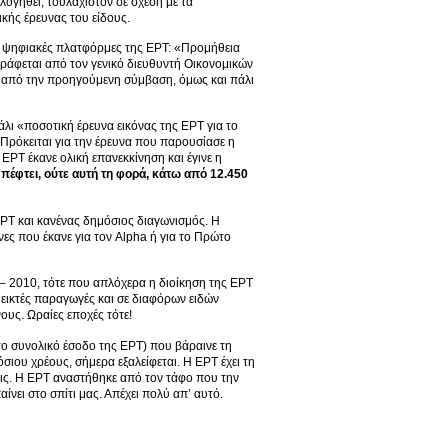
λογηθεί, τουλάχιστον σε σχέση με τα
ικής έρευνας του είδους.
ις ψηφιακές πλατφόρμες της ΕΡΤ: «Προμήθεια
ράφεται από τον γενικό διευθυντή Οικονομικών
σά από την προηγούμενη σύμβαση, όμως και πάλι
πάλι «ποσοτική έρευνα εικόνας της ΕΡΤ για το
Πρόκειται για την έρευνα που παρουσίασε η
ΡΤ έκανε ολική επανεκκίνηση και έγινε η
ν πέφτει, ούτε αυτή τη φορά, κάτω από 12.450
ΕΡΤ και κανένας δημόσιος διαγωνισμός. Η
νες που έκανε για τον Alpha ή για το Πρώτο
 – 2010, τότε που απλόχερα η διοίκηση της ΕΡΤ
μεικτές παραγωγές και σε διαφόρων ειδών
ους. Ωραίες εποχές τότε!
 το συνολικό έσοδο της ΕΡΤ) που βάραινε τη
ιου χρέους, σήμερα εξαλείφεται. Η ΕΡΤ έχει τη
εις. Η ΕΡΤ αναστήθηκε από τον τάφο που την
αίνει στο σπίτι μας. Απέχει πολύ απ’ αυτό.