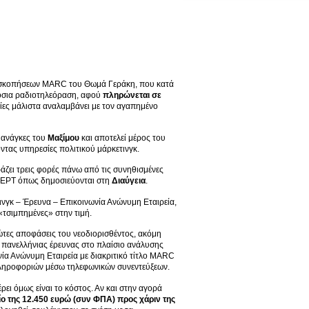
μοσκοπήσεων MARC του Θωμά Γεράκη, που κατά
ημόσια ραδιοτηλεόραση, αφού
πληρώνεται σε
οίες μάλιστα αναλαμβάνει με τον αγαπημένο
ς ανάγκες του
Μαξίμου
και αποτελεί μέρος του
ντας υπηρεσίες πολιτικού μάρκετινγκ.
άζει τρεις φορές πάνω από τις συνηθισμένες
ς ΕΡΤ όπως δημοσιεύονται στη
Διαύγεια
.
ινγκ – Έρευνα – Επικοινωνία Ανώνυμη Εταιρεία,
 «τσιμπημένες» στην τιμή.
ρώτες αποφάσεις του νεοδιορισθέντος, ακόμη
ή πανελλήνιας έρευνας στο πλαίσιο ανάλυσης
νία Ανώνυμη Εταιρεία με διακριτικό τίτλο MARC
 πληροφοριών μέσω τηλεφωνικών συνεντεύξεων.
ει όμως είναι το κόστος. Αν και στην αγορά
ίο της 12.450 ευρώ (συν ΦΠΑ) προς χάριν της