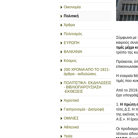
Οικονομία
Πολιτική
Άρθρα
Πολιτισμός
Σύμφωνα με 
καιρούς συνε
ΕΥΡΩΠΗ
τιμές μέχρι 
ΒΑΛΚΑΝΙΑ
τρόπο της κ
Κόσμος
Πρόκειται, ό
επικοινωνιακ
200 ΧΡΟΝΙΑ ΑΠΟ ΤΟ 1821-
άρθρα - εκδηλώσεις
Η εταιρεία M
τιμές που κυ
ΠΟΛΙΤΙΣΤΙΚΑ- ΕΚΔΗΛΩΣΕΙΣ
- ΒΙΒΛΙΟΠΑΡΟΥΣΙΑΣΗ
Από το 2019,
-ΕΚΘΕΣΕΙΣ
έχει υπογράψε
Αγροτικά
1.
Η πρώτη α
Γαστρονομία - Διατροφή
τότε, Δ.Σ. Η
της εικόνας 
ΟΜΙΛΙΕΣ
A.E.». Η έρε
Αθλητικά
Οι προδιαγρα
τέτοιου είδο
Υγεία