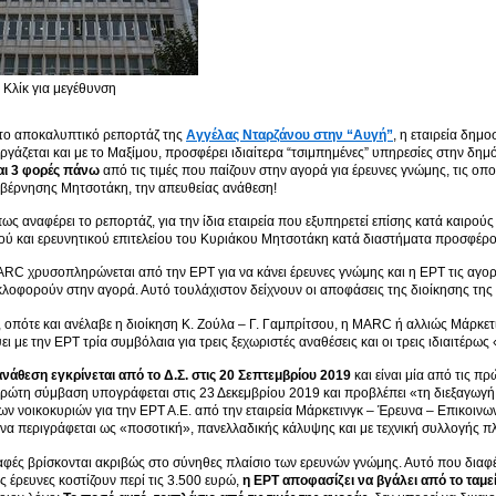
Κλίκ για μεγέθυνση
το αποκαλυπτικό ρεπορτάζ της
Αγγέλας Νταρζάνου στην “Αυγή”
, η εταιρεία δη
ργάζεται και με το Μαξίμου, προσφέρει ιδιαίτερα “τσιμπημένες” υπηρεσίες στην δ
και 3 φορές πάνω
από τις τιμές που παίζουν στην αγορά για έρευνες γνώμης, τις οπ
υβέρνησης Μητσοτάκη, την απευθείας ανάθεση!
πως αναφέρει το ρεπορτάζ, για την ίδια εταιρεία που εξυπηρετεί επίσης κατά καιρού
ού και ερευνητικού επιτελείου του Κυριάκου Μητσοτάκη κατά διαστήματα προσφέρο
ARC χρυσοπληρώνεται από την ΕΡΤ για να κάνει έρευνες γνώμης και η ΕΡΤ τις αγορ
κλοφορούν στην αγορά. Αυτό τουλάχιστον δείχνουν οι αποφάσεις της διοίκησης τη
 οπότε και ανέλαβε η διοίκηση Κ. Ζούλα – Γ. Γαμπρίτσου, η MARC ή αλλιώς Μάρκετ
ι με την ΕΡΤ τρία συμβόλαια για τρεις ξεχωριστές αναθέσεις και οι τρεις ιδιαιτέρως
νάθεση εγκρίνεται από το Δ.Σ. στις 20 Σεπτεμβρίου 2019
και είναι μία από τις π
 πρώτη σύμβαση υπογράφεται στις 23 Δεκεμβρίου 2019 και προβλέπει «τη διεξαγωγ
των νοικοκυριών για την ΕΡΤ Α.Ε. από την εταιρεία Μάρκετινγκ – Έρευνα – Επικοινω
υνα περιγράφεται ως «ποσοτική», πανελλαδικής κάλυψης και με τεχνική συλλογής
φές βρίσκονται ακριβώς στο σύνηθες πλαίσιο των ερευνών γνώμης. Αυτό που διαφέρ
υς έρευνες κοστίζουν περί τις 3.500 ευρώ,
η ΕΡΤ αποφασίζει να βγάλει από το ταμε