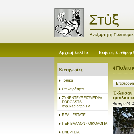
Αρχική Σελίδα
Ετήσιες Συνδρομ
Πολιτι
Κατηγορίες
Τοπικά
Επιστροφή
Επικαιρότητα
Έκλεισαν 
τριπλάσιε
ΣΥΝΕΝΤΕΥΞΕΙΣ/MEDIA/
PODCASTS
Δευτέρα 01 
/tpp.Radio/tpp.TV
REAL ESTATE
ΠΕΡΙΒΑΛΛΟΝ - ΟΙΚΟΛΟΓΙΑ
ΕΝΕΡΓΕΙΑ