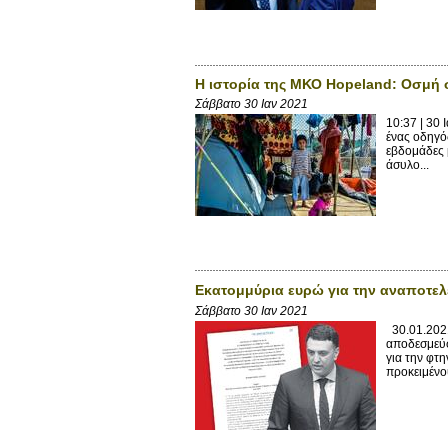
Η ιστορία της ΜΚΟ Hopeland: Οσμή
Σάββατο 30 Ιαν 2021
10:37 | 30
ένας οδηγό
εβδομάδες 
άσυλο...
Εκατομμύρια ευρώ για την αναποτελ
Σάββατο 30 Ιαν 2021
30.01.2021
αποδεσμεύσ
για την φτη
προκειμένου