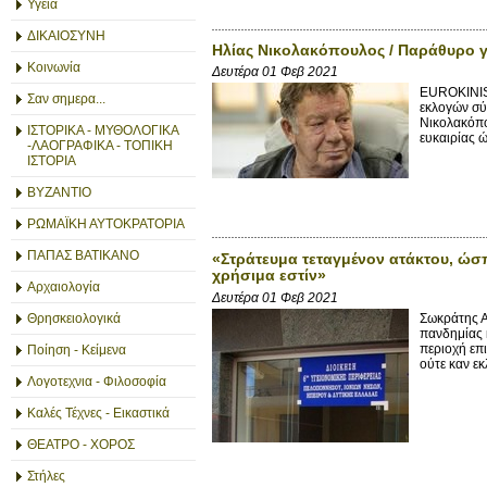
Υγεία
ΔΙΚΑΙΟΣΥΝΗ
Ηλίας Νικολακόπουλος / Παράθυρο γ
Κοινωνία
Δευτέρα 01 Φεβ 2021
EUROKINIS
Σαν σημερα...
εκλογών σύ
Νικολακόπο
ΙΣΤΟΡΙΚΑ - ΜΥΘΟΛΟΓΙΚΑ
ευκαιρίας ώ
-ΛΑΟΓΡΑΦΙΚΑ - ΤΟΠΙΚΗ
ΙΣΤΟΡΙΑ
ΒΥΖΑΝΤΙΟ
ΡΩΜΑΪΚΗ ΑΥΤΟΚΡΑΤΟΡΙΑ
ΠΑΠΑΣ ΒΑΤΙΚΑΝΟ
«Στράτευμα τεταγμένον ατάκτου, ώσπε
χρήσιμα εστίν»
Αρχαιολογία
Δευτέρα 01 Φεβ 2021
Σωκράτης Α
Θρησκειολογικά
πανδημίας κ
περιοχή επ
Ποίηση - Κείμενα
ούτε καν εκ
Λογοτεχνια - Φιλοσοφία
Καλές Τέχνες - Εικαστικά
ΘΕΑΤΡΟ - ΧΟΡΟΣ
Στήλες