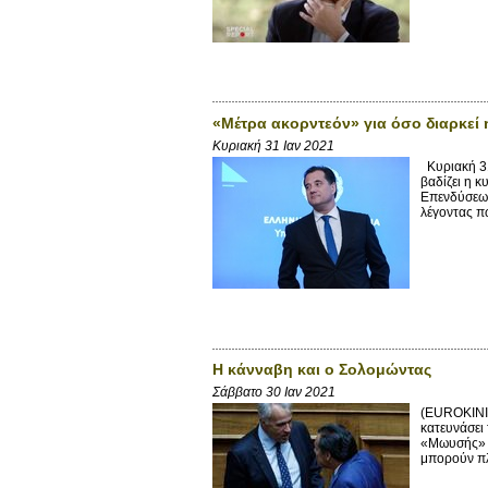
«Μέτρα ακορντεόν» για όσο διαρκεί 
Κυριακή 31 Ιαν 2021
Κυριακή 31
βαδίζει η 
Επενδύσεων
λέγοντας π
Η κάνναβη και ο Σολομώντας
Σάββατο 30 Ιαν 2021
(EUROKINI
κατευνάσει
«Μωυσής» ξ
μπορούν πλ