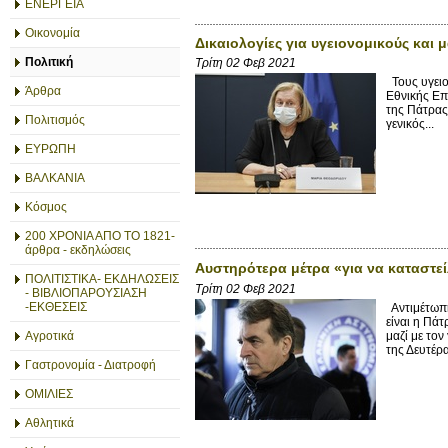
ΕΝΕΡΓΕΙΑ
Οικονομία
Δικαιολογίες για υγειονομικούς και
Πολιτική
Τρίτη 02 Φεβ 2021
Τους υγειο
Άρθρα
Εθνικής Επ
της Πάτρας,
Πολιτισμός
γενικός...
ΕΥΡΩΠΗ
ΒΑΛΚΑΝΙΑ
Κόσμος
200 ΧΡΟΝΙΑ ΑΠΟ ΤΟ 1821-
άρθρα - εκδηλώσεις
Αυστηρότερα μέτρα «για να καταστεί
ΠΟΛΙΤΙΣΤΙΚΑ- ΕΚΔΗΛΩΣΕΙΣ
Τρίτη 02 Φεβ 2021
- ΒΙΒΛΙΟΠΑΡΟΥΣΙΑΣΗ
-ΕΚΘΕΣΕΙΣ
Αντιμέτωπη
είναι η Πά
μαζί με το
Αγροτικά
της Δευτέρ
Γαστρονομία - Διατροφή
ΟΜΙΛΙΕΣ
Αθλητικά