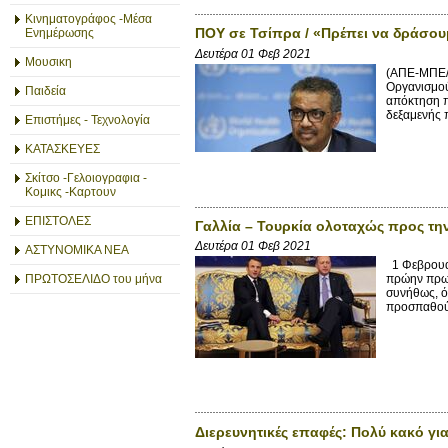
Κινηματογράφος -Μέσα
ΠΟΥ σε Τσίπρα / «Πρέπει να δράσουμ
Ενημέρωσης
Δευτέρα 01 Φεβ 2021
Μουσικη
(ΑΠΕ-ΜΠΕ/
Οργανισμού 
Παιδεία
απόκτηση π
δεξαμενής π
Επιστήμες - Τεχνολογία
ΚΑΤΑΣΚΕΥΕΣ
Σκίτσο -Γελοιογραφια -
Κομικς -Καρτουν
ΕΠΙΣΤΟΛΕΣ
Γαλλία – Τουρκία ολοταχώς προς τη
Δευτέρα 01 Φεβ 2021
ΑΣΤΥΝΟΜΙΚΑ ΝΕΑ
1 Φεβρουαρ
ΠΡΩΤΟΣΕΛΙΔΟ του μήνα
πρώην πρωθ
συνήθως, ό
προσπαθούμ
Διερευνητικές επαφές: Πολύ κακό για