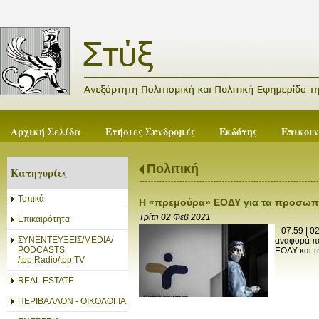
Αρχική Σελίδα
Ετήσιες Συνδρομές
Εκδότης
Επικοι
Πολιτική
Κατηγορίες
Τοπικά
Η «πρεμούρα» ΕΟΔΥ για τα προσωπι
Τρίτη 02 Φεβ 2021
Επικαιρότητα
07:59 | 02
ΣΥΝΕΝΤΕΥΞΕΙΣ/MEDIA/
αναφορά πο
PODCASTS
ΕΟΔΥ και τ
/tpp.Radio/tpp.TV
REAL ESTATE
ΠΕΡΙΒΑΛΛΟΝ - ΟΙΚΟΛΟΓΙΑ