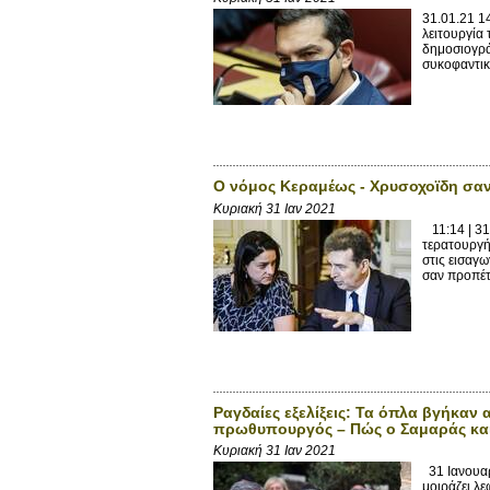
31.01.21 1
λειτουργία
δημοσιογρά
συκοφαντικ
Ο νόμος Κεραμέως - Χρυσοχοϊδη σα
Κυριακή 31 Ιαν 2021
11:14 | 31
τερατουργή
στις εισαγω
σαν προπέτ
Ραγδαίες εξελίξεις: Τα όπλα βγήκαν
πρωθυπουργός – Πώς ο Σαμαράς και 
Κυριακή 31 Ιαν 2021
31 Ιανουαρ
μοιράζει λ