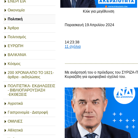
ΕΝΕΡΓΕΙΑ
Οικονομία
Κλίκ για μεγέθυνση
Πολιτική
Παρασκευή 19 Απριλίου 2024
Άρθρα
Πολιτισμός
14:23:38
ΕΥΡΩΠΗ
11 σχόλια
ΒΑΛΚΑΝΙΑ
Κόσμος
Με ανάρτησή του ο πρόεδρος του ΣΥΡΙΖΑ-ΠΣ
200 ΧΡΟΝΙΑ ΑΠΟ ΤΟ 1821-
Κυριαζίδη για ομοφοβικό σχόλιό του.
άρθρα - εκδηλώσεις
ΠΟΛΙΤΙΣΤΙΚΑ- ΕΚΔΗΛΩΣΕΙΣ
- ΒΙΒΛΙΟΠΑΡΟΥΣΙΑΣΗ
-ΕΚΘΕΣΕΙΣ
Αγροτικά
Γαστρονομία - Διατροφή
ΟΜΙΛΙΕΣ
Αθλητικά