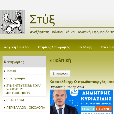
Αρχική Σελίδα
Ετήσιες Συνδρομές
Εκδότης
Επικοι
Πολιτική
Κατηγορίες
Τοπικά
Επιστροφή
Επικαιρότητα
Κασσελάκης: Ο πρωθυπουργός κατεβά
ΣΥΝΕΝΤΕΥΞΕΙΣ/MEDIA/
Παρασκευή 19 Απρ 2024
PODCASTS
/tpp.Radio/tpp.TV
REAL ESTATE
ΠΕΡΙΒΑΛΛΟΝ - ΟΙΚΟΛΟΓΙΑ