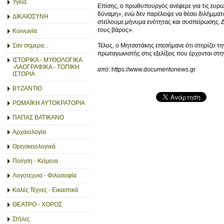
Υγεία
Επίσης, ο πρωθυπουργός ανέφερε για τις ευρωε
δύναμη», ενώ δεν παρέλειψε να θέσει διλήμματ
ΔΙΚΑΙΟΣΥΝΗ
στείλουμε μήνυμα ενότητας και συσπείρωσης. Δ
τους βάρος».
Κοινωνία
Τέλος, ο Μητσοτάκης επεσήμανε ότι στηρίζει τη
Σαν σημερα...
πρωταγωνιστής στις εξελίξεις που έρχονται στ
ΙΣΤΟΡΙΚΑ - ΜΥΘΟΛΟΓΙΚΑ
-ΛΑΟΓΡΑΦΙΚΑ - ΤΟΠΙΚΗ
από
: https://www.documentonews.gr
ΙΣΤΟΡΙΑ
ΒΥΖΑΝΤΙΟ
ΡΩΜΑΪΚΗ ΑΥΤΟΚΡΑΤΟΡΙΑ
ΠΑΠΑΣ ΒΑΤΙΚΑΝΟ
Αρχαιολογία
Θρησκειολογικά
Ποίηση - Κείμενα
Λογοτεχνια - Φιλοσοφία
Καλές Τέχνες - Εικαστικά
ΘΕΑΤΡΟ - ΧΟΡΟΣ
Στήλες