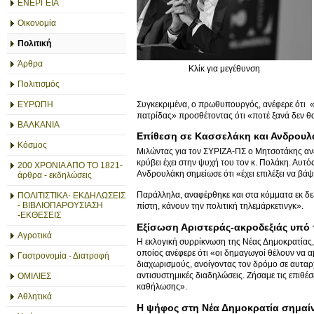
ΕΝΕΡΓΕΙΑ
Οικονομία
Πολιτική
Άρθρα
Κλίκ για μεγέθυνση
Πολιτισμός
Συγκεκριμένα, ο πρωθυπουργός, ανέφερε ότι «ψ
ΕΥΡΩΠΗ
πατρίδας» προσθέτοντας ότι «ποτέ ξανά δεν θ
ΒΑΛΚΑΝΙΑ
Επίθεση σε Κασσελάκη και Ανδρουλ
Κόσμος
Μιλώντας για τον ΣΥΡΙΖΑ-ΠΣ ο Μητσοτάκης ανέφ
κρύβει έχει στην ψυχή του τον κ. Πολάκη. Αυτός
200 ΧΡΟΝΙΑ ΑΠΟ ΤΟ 1821-
Ανδρουλάκη σημείωσε ότι «έχει επιλέξει να βά
άρθρα - εκδηλώσεις
Παράλληλα, αναφέρθηκε και στα κόμματα εκ δε
ΠΟΛΙΤΙΣΤΙΚΑ- ΕΚΔΗΛΩΣΕΙΣ
- ΒΙΒΛΙΟΠΑΡΟΥΣΙΑΣΗ
πίστη, κάνουν την πολιτική τηλεμάρκετινγκ».
-ΕΚΘΕΣΕΙΣ
Εξίσωση Αριστεράς-ακροδεξιάς υπό
Αγροτικά
Η εκλογική συρρίκνωση της Νέας Δημοκρατίας,
οποίος ανέφερε ότι «οι δημαγωγοί θέλουν να 
Γαστρονομία - Διατροφή
διαχωρισμούς, ανοίγοντας τον δρόμο σε αυταρχ
αντισυστημικές διαδηλώσεις. Ζήσαμε τις επιθέσ
ΟΜΙΛΙΕΣ
καθήλωσης».
Αθλητικά
Η ψήφος στη Νέα Δημοκρατία σημαίν