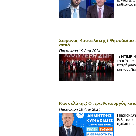
& Poor's. 
καθεστώς τη
Στέφανος Κασσελάκης / Ψηφοδέλτιο π
αυτιά
Παρασκευή 19 Απρ 2024
(INTIME N
τσακίσετε»
υπερήφανος
και τους Έλ
Κασσελάκης: Ο πρωθυπουργός κατεβά
Παρασκευή 19 Απρ 2024
Παρασκευή 
βέλη του σ
σχόλιό του