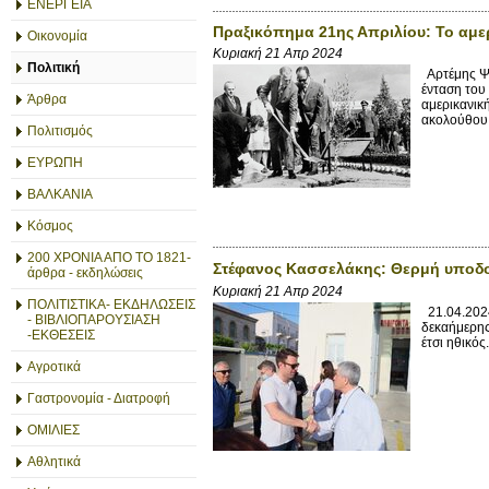
ΕΝΕΡΓΕΙΑ
Πραξικόπημα 21ης Απριλίου: Το αμε
Οικονομία
Κυριακή 21 Απρ 2024
Πολιτική
Αρτέμης Ψα
ένταση του
Άρθρα
αμερικανικ
ακολούθου 
Πολιτισμός
ΕΥΡΩΠΗ
ΒΑΛΚΑΝΙΑ
Κόσμος
200 ΧΡΟΝΙΑ ΑΠΟ ΤΟ 1821-
Στέφανος Κασσελάκης: Θερμή υποδο
άρθρα - εκδηλώσεις
Κυριακή 21 Απρ 2024
ΠΟΛΙΤΙΣΤΙΚΑ- ΕΚΔΗΛΩΣΕΙΣ
21.04.2024
- ΒΙΒΛΙΟΠΑΡΟΥΣΙΑΣΗ
δεκαήμερης 
-ΕΚΘΕΣΕΙΣ
έτσι ηθικός
Αγροτικά
Γαστρονομία - Διατροφή
ΟΜΙΛΙΕΣ
Αθλητικά