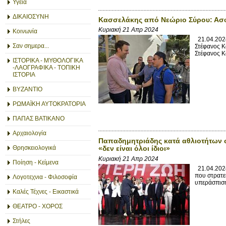
Υγεία
ΔΙΚΑΙΟΣΥΝΗ
Κασσελάκης από Νεώριο Σύρου: Ασφ
Κυριακή 21 Απρ 2024
Κοινωνία
21.04.2024
Σαν σημερα...
Στέφανος Κ
Στέφανος Κ
ΙΣΤΟΡΙΚΑ - ΜΥΘΟΛΟΓΙΚΑ
-ΛΑΟΓΡΑΦΙΚΑ - ΤΟΠΙΚΗ
ΙΣΤΟΡΙΑ
ΒΥΖΑΝΤΙΟ
ΡΩΜΑΪΚΗ ΑΥΤΟΚΡΑΤΟΡΙΑ
ΠΑΠΑΣ ΒΑΤΙΚΑΝΟ
Αρχαιολογία
Παπαδημητριάδης κατά αθλιοτήτων σ
Θρησκειολογικά
«δεν είναι όλοι ίδιοι»
Κυριακή 21 Απρ 2024
Ποίηση - Κείμενα
21.04.2024
που στρατε
Λογοτεχνια - Φιλοσοφία
υπεράσπιση
Καλές Τέχνες - Εικαστικά
ΘΕΑΤΡΟ - ΧΟΡΟΣ
Στήλες