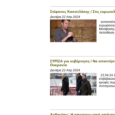
Στέφανος Κασσελάκης / Στις ευρωεκ
Δευτέρα 22 Απρ 2024
screenshot
ευρωεκλογώ
Μετάβασης»
πεποίθηση ό
ΣΥΡΙΖΑ για κυβέρνηση / Να απαντήσε
Ουκρανία
Δευτέρα 22 Απρ 2024
22.04.24 
επιβεβαιών
κρυφές συμ
Αντιπροσωπ
Αρβανίτης: Η αποστομωτική απάντησ