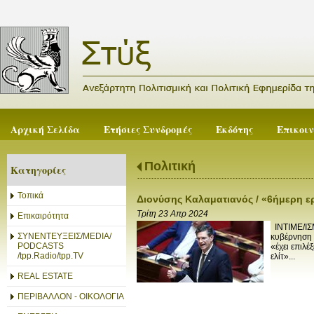
Αρχική Σελίδα
Ετήσιες Συνδρομές
Εκδότης
Επικοι
Πολιτική
Κατηγορίες
Τοπικά
Διονύσης Καλαματιανός / «6ήμερη 
Τρίτη 23 Απρ 2024
Επικαιρότητα
INTIME/ΙΣ
ΣΥΝΕΝΤΕΥΞΕΙΣ/MEDIA/
κυβέρνηση 
PODCASTS
«έχει επιλέ
/tpp.Radio/tpp.TV
ελίτ»...
REAL ESTATE
ΠΕΡΙΒΑΛΛΟΝ - ΟΙΚΟΛΟΓΙΑ